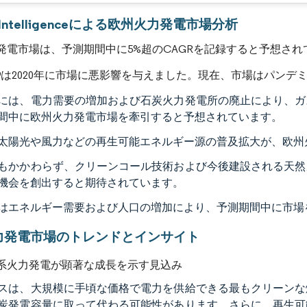
画像 © Mordor Intelligence。再利用にはCC BY 4.0の表示が必要です。
r Intelligenceによる欧州火力発電市場分析
発電市場は、予測期間中に5%超のCAGRを記録すると予想され
D-19は2020年に市場に悪影響を与えました。現在、市場はパン
には、電力需要の増加および石炭火力発電所の廃止により、ガ
間中に欧州火力発電市場を牽引すると予想されています。
太陽光や風力などの再生可能エネルギー源の普及拡大が、欧州
もかかわらず、クリーンコール技術および今後建設される天然
機会を創出すると期待されています。
はエネルギー需要および人口の増加により、予測期間中に市場
力発電市場のトレンドとインサイト
系火力発電が顕著な成長を示す見込み
スは、大規模に手頃な価格で電力を供給できる最もクリーンな
炭発電容量に取って代わる可能性があります。さらに、再生可