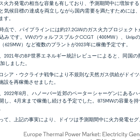
ス火力発電の相当な容量も有しており、予測期間中に増加する
と気候目標の達成を両立しながら国内需要を満たすためには、追
ます。
2年時点で、パイプラインには約27.2GWのガス火力プロジェクトが
込みです。VWのウォルフスブルクCCGT（400MW）、Unipのシュ
e 6（625MW）など複数のプラントが2023年に稼働予定です。
、2021年のBP世界エネルギー統計レビューによると、同国の熱
増加しました。
ロシア・ウクライナ戦争により不規則な天然ガス供給がドイツ
施設を再稼働させました。
、2022年8月、ハノーバー近郊のペーターシャーゲンにあるハイ
開し、4月末まで稼働し続ける予定でした。875MWの容量を
。
って、上記の事実により、ドイツは予測期間中に火力発電セグ