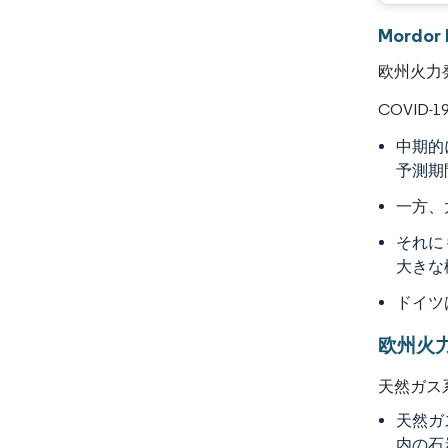
Mordo
欧州火力
COVI
中期的
予測期
一方、
それに
大きな
ドイツ
欧州火
天然ガス
天然ガ
内の石