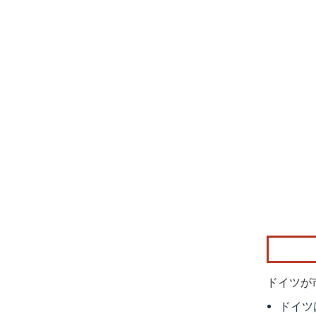
画像 © Mo
ドイツが
ドイツ