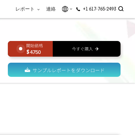
レポート
連絡
+1 617-765-2493
4750