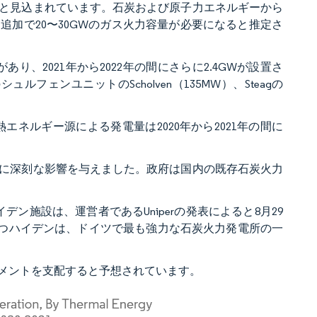
と見込まれています。石炭および原子力エネルギーから
加で20〜30GWのガス火力容量が必要になると推定さ
あり、2021年から2022年の間にさらに2.4GWが設置さ
ルフェンユニットのScholven（135MW）、Steagの
エネルギー源による発電量は2020年から2021年の間に
に深刻な影響を与えました。政府は国内の既存石炭火力
デン施設は、運営者であるUniperの発表によると8月29
持つハイデンは、ドイツで最も強力な石炭火力発電所の一
メントを支配すると予想されています。