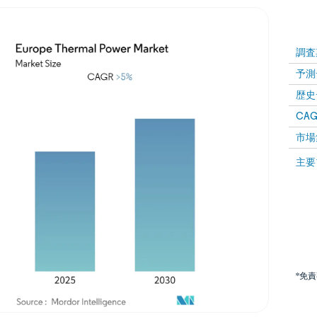
調査
予測
歴史
CAG
市場
主要
*免