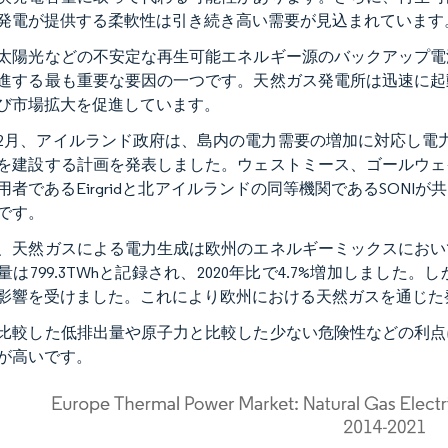
発電が提供する柔軟性は引き続き高い需要が見込まれています
太陽光などの不安定な再生可能エネルギー源のバックアップ電
進する最も重要な要因の一つです。天然ガス発電所は迅速に起
び市場拡大を促進しています。
2年2月、アイルランド政府は、島内の電力需要の増加に対応し電
を建設する計画を発表しました。ウェストミース、ゴールウェ
用者であるEirgridと北アイルランドの同等機関であるSON
です。
、天然ガスによる電力生成は欧州のエネルギーミックスにおいて
量は799.3TWhと記録され、2020年比で4.7%増加しま
影響を受けました。これにより欧州における天然ガスを通じた
比較した低排出量や原子力と比較した少ない危険性などの利点
が高いです。