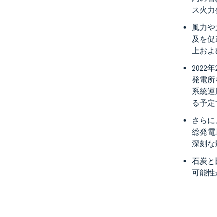
ス火力
風力や
及を促
上およ
202
発電所
系統運
る予定
さらに
総発電
深刻な
石炭と
可能性