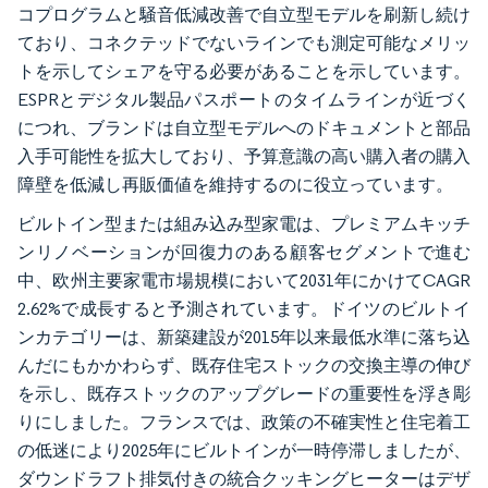
コプログラムと騒音低減改善で自立型モデルを刷新し続け
ており、コネクテッドでないラインでも測定可能なメリッ
トを示してシェアを守る必要があることを示しています。
ESPRとデジタル製品パスポートのタイムラインが近づく
につれ、ブランドは自立型モデルへのドキュメントと部品
入手可能性を拡大しており、予算意識の高い購入者の購入
障壁を低減し再販価値を維持するのに役立っています。
ビルトイン型または組み込み型家電は、プレミアムキッチ
ンリノベーションが回復力のある顧客セグメントで進む
中、欧州主要家電市場規模において2031年にかけてCAGR
2.62%で成長すると予測されています。ドイツのビルトイ
ンカテゴリーは、新築建設が2015年以来最低水準に落ち込
んだにもかかわらず、既存住宅ストックの交換主導の伸び
を示し、既存ストックのアップグレードの重要性を浮き彫
りにしました。フランスでは、政策の不確実性と住宅着工
の低迷により2025年にビルトインが一時停滞しましたが、
ダウンドラフト排気付きの統合クッキングヒーターはデザ