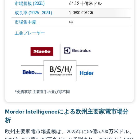
市場規模 (2031)
64.12 十億米ドル
成長率 (2026 - 2031)
2.08% CAGR
市場集中度
中
画像 © Mordor Intelligence。再利用にはCC BY 4.0の表示が必要です。
主要プレーヤー
*免責事項:主要選手の並び順不同
Mordor Intelligenceによる欧州主要家電市場分
析
欧州主要家電市場規模は、2025年に56億5,700万米ドル、