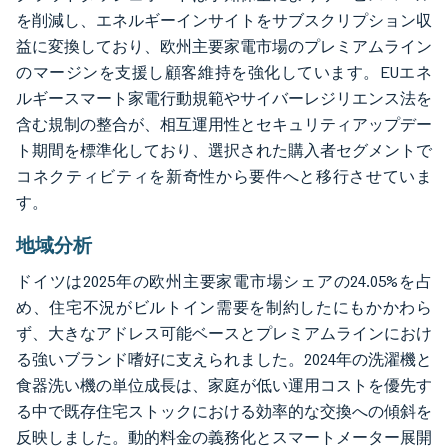
を削減し、エネルギーインサイトをサブスクリプション収
益に変換しており、欧州主要家電市場のプレミアムライン
のマージンを支援し顧客維持を強化しています。EUエネ
ルギースマート家電行動規範やサイバーレジリエンス法を
含む規制の整合が、相互運用性とセキュリティアップデー
ト期間を標準化しており、選択された購入者セグメントで
コネクティビティを新奇性から要件へと移行させていま
す。
地域分析
ドイツは2025年の欧州主要家電市場シェアの24.05%を占
め、住宅不況がビルトイン需要を制約したにもかかわら
ず、大きなアドレス可能ベースとプレミアムラインにおけ
る強いブランド嗜好に支えられました。2024年の洗濯機と
食器洗い機の単位成長は、家庭が低い運用コストを優先す
る中で既存住宅ストックにおける効率的な交換への傾斜を
反映しました。動的料金の義務化とスマートメーター展開