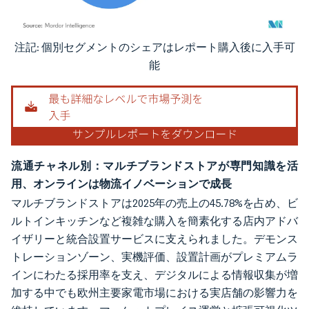
注記: 個別セグメントのシェアはレポート購入後に入手可
画像 © Mordor Intelligence。再利用にはCC BY 4.0の表示が必要です。
能
流通チャネル別：マルチブランドストアが専門知識を活
用、オンラインは物流イノベーションで成長
マルチブランドストアは2025年の売上の45.78%を占め、ビ
ルトインキッチンなど複雑な購入を簡素化する店内アドバ
イザリーと統合設置サービスに支えられました。デモンス
トレーションゾーン、実機評価、設置計画がプレミアムラ
インにわたる採用率を支え、デジタルによる情報収集が増
加する中でも欧州主要家電市場における実店舗の影響力を