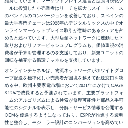
維持しています。マーケットプレイス運営と拡張可視化ツ
ールに投資した小売業者はリーチを拡大しスイートベース
のバンドルのコンバージョンを改善しており、スペインの
最大手専門チェーンは2025年のデジタルミックスの中でオ
ンラインマーケットプレイス取引が意味のあるシェアを占
めると述べています。大型店舗ネットワークに連動した下
取りおよびリファービッシュプログラムも、価値重視の消
費者が予算を管理するのを支援しており、新規ユニットの
回転を補完する循環チャネルを支援しています。
オンラインチャネルは、物流ネットワークがホワイトグロ
ーブ配送を標準化し小売業者が国境を越えて配送窓口を狭
める中、欧州主要家電市場において2031年にかけてCAGR
3.12%で成長すると予測されています。主要プラットフォ
ームのアルゴリズムによる検索が修理可能性と部品入手可
能性のシグナルを表示し、分解・サービス情報を公開する
OEMを優遇するようになっており、ESPRが推進する透明
性と整合し、モジュラー設計のコンバージョンを高めてい