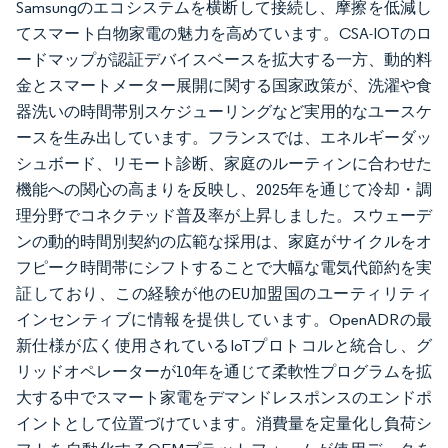
Samsungのエコシステムを横断して接続し、摩擦を低減し
てスマート白物家電の魅力を高めています。CSA-IOTのロ
ードマップが認証デバイスベースを拡大する一方、動的料
金とスマートメーター展開に関する国家政策が、洗濯や食
器洗いの時間帯別スケジューリングなど実用的なユースケ
ースを生み出しています。フランスでは、エネルギーダッ
シュボード、リモート診断、家庭のルーティンに合わせた
機能への関心の高まりを反映し、2025年を通じて冷却・調
理分野でコネクテッド普及率が上昇しました。スウェーデ
ンの動的時間別契約の広範な採用は、家庭がサイクルをオ
フピーク時間帯にシフトすることで大幅な電気代節約を実
証しており、この経験が他のEU加盟国のユーティリティ
インセンティブに情報を提供しています。OpenADRの最
新仕様が広く使用されているIoTプロトコルと統合し、グ
リッドオペレーターが10年を通じて柔軟性プログラムを拡
大する中でスマート家電をデマンドレスポンスのエンドポ
イントとして位置づけています。消費量を定量化し負荷シ