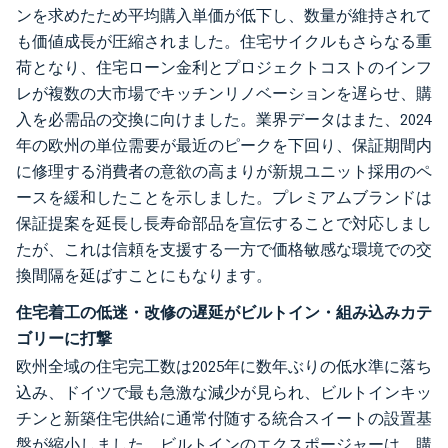
ンを求めたため平均購入単価が低下し、数量が維持されて
も価値成長が圧縮されました。住宅サイクルもさらなる重
荷となり、住宅ローン金利とプロジェクトコストのインフ
レが複数の大市場でキッチンリノベーションを遅らせ、購
入を必需品の交換に向けました。業界データはまた、2024
年の欧州の単位需要が最近のピークを下回り、保証期間内
に修理する消費者の意欲の高まりが新規ユニット採用のペ
ースを緩和したことを示しました。プレミアムブランドは
保証提案を延長し長寿命部品を宣伝することで対応しまし
たが、これは信頼を支援する一方で価格敏感な環境での交
換間隔を延ばすことにもなります。
住宅着工の低迷・改修の遅延がビルトイン・組み込みカテ
ゴリーに打撃
欧州全域の住宅完工数は2025年に数年ぶりの低水準に落ち
込み、ドイツで最も急激な減少が見られ、ビルトインキッ
チンと新築住宅供給に通常付随する統合スイートの設置基
盤が縮小しました。ビルトインのエクスポージャーは、購