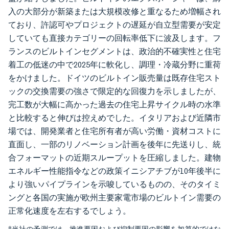
入の大部分が新築または大規模改修と重なるため増幅され
ており、許認可やプロジェクトの遅延が自立型需要が安定
していても直接カテゴリーの回転率低下に波及します。フ
ランスのビルトインセグメントは、政治的不確実性と住宅
着工の低迷の中で2025年に軟化し、調理・冷蔵分野に重荷
をかけました。ドイツのビルトイン販売量は既存住宅スト
ックの交換需要の強さで限定的な回復力を示しましたが、
完工数が大幅に高かった過去の住宅上昇サイクル時の水準
と比較すると伸びは控えめでした。イタリアおよび近隣市
場では、開発業者と住宅所有者が高い労働・資材コストに
直面し、一部のリノベーション計画を後年に先送りし、統
合フォーマットの近期スループットを圧縮しました。建物
エネルギー性能指令などの政策イニシアチブが10年後半に
より強いパイプラインを示唆しているものの、そのタイミ
ングと各国の実施が欧州主要家電市場のビルトイン需要の
正常化速度を左右するでしょう。