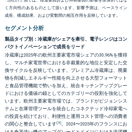
*当社の予測では、推進要因および抑制要因の影響を加算的ではな
く方向性のあるものとして扱います。影響予測は、ベースライン
成長、構成効果、および変数間の相互作用を反映しています。
セグメント分析
製品タイプ別：冷蔵庫がシェアを牽引、電子レンジはコン
パクトイノベーションで成長をリード
冷蔵庫は2025年の欧州主要家電市場シェアの30.96%を獲得
し、マルチ家電世帯における非裁量的な地位と安定した交
換サイクルを反映しています。プレミアム冷蔵庫は、廃棄
物を削減しエネルギー性能を向上させる大型フォーマット
と食品管理機能で勢いを加え、統合キッチンアップグレー
ドにおける価値の錨としてのカテゴリーの役割を強化して
います。欧州主要家電市場では、ブランドがビジョンシス
テムと在庫管理ツールを統合したコネクテッド冷却家電へ
の投資を続けており、利便性と運用コスト管理への消費者
[4]
の関心と整合しています
。2024〜2025年のフランスにお
ける食器洗い機のアップグレードとドイツにおける洗濯機