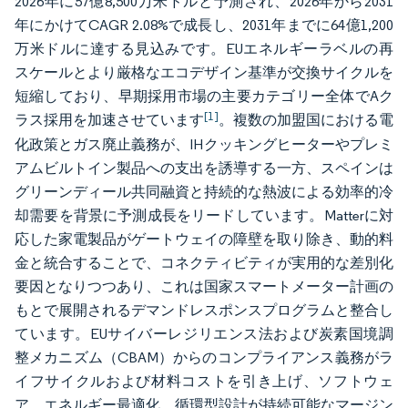
2026年に57億8,500万米ドルと予測され、2026年から2031
年にかけてCAGR 2.08%で成長し、2031年までに64億1,200
万米ドルに達する見込みです。EUエネルギーラベルの再
スケールとより厳格なエコデザイン基準が交換サイクルを
短縮しており、早期採用市場の主要カテゴリー全体でAク
[1]
ラス採用を加速させています
。複数の加盟国における電
化政策とガス廃止義務が、IHクッキングヒーターやプレミ
アムビルトイン製品への支出を誘導する一方、スペインは
グリーンディール共同融資と持続的な熱波による効率的冷
却需要を背景に予測成長をリードしています。Matterに対
応した家電製品がゲートウェイの障壁を取り除き、動的料
金と統合することで、コネクティビティが実用的な差別化
要因となりつつあり、これは国家スマートメーター計画の
もとで展開されるデマンドレスポンスプログラムと整合し
ています。EUサイバーレジリエンス法および炭素国境調
整メカニズム（CBAM）からのコンプライアンス義務がラ
イフサイクルおよび材料コストを引き上げ、ソフトウェ
ア、エネルギー最適化、循環型設計が持続可能なマージン