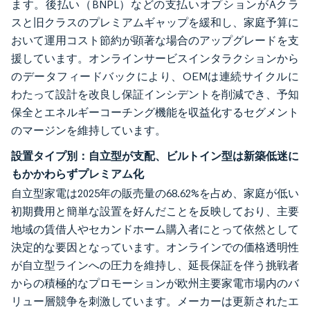
ます。後払い（BNPL）などの支払いオプションがAクラ
スと旧クラスのプレミアムギャップを緩和し、家庭予算に
おいて運用コスト節約が顕著な場合のアップグレードを支
援しています。オンラインサービスインタラクションから
のデータフィードバックにより、OEMは連続サイクルに
わたって設計を改良し保証インシデントを削減でき、予知
保全とエネルギーコーチング機能を収益化するセグメント
のマージンを維持しています。
設置タイプ別：自立型が支配、ビルトイン型は新築低迷に
もかかわらずプレミアム化
自立型家電は2025年の販売量の68.62%を占め、家庭が低い
初期費用と簡単な設置を好んだことを反映しており、主要
地域の賃借人やセカンドホーム購入者にとって依然として
決定的な要因となっています。オンラインでの価格透明性
が自立型ラインへの圧力を維持し、延長保証を伴う挑戦者
からの積極的なプロモーションが欧州主要家電市場内のバ
リュー層競争を刺激しています。メーカーは更新されたエ