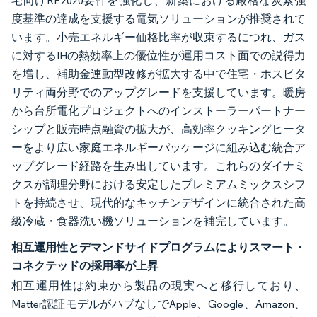
宅向けRE2020要件を強化し、新築における厳格な炭素強
度基準の達成を支援する電気ソリューションが推奨されて
います。小売エネルギー価格比率が収束するにつれ、ガス
に対するIHの熱効率上の優位性が運用コスト面での説得力
を増し、補助金連動型改修が拡大する中で住宅・ホスピタ
リティ両分野でのアップグレードを支援しています。暖房
から台所電化プロジェクトへのインストーラーパートナー
シップと販売時点融資の拡大が、高効率クッキングヒータ
ーをより広い家庭エネルギーパッケージに組み込む統合ア
ップグレード経路を生み出しています。これらのダイナミ
クスが調理分野における安定したプレミアムミックスシフ
トを持続させ、現代的なキッチンデザインに統合された高
級冷蔵・食器洗い機ソリューションを補完しています。
相互運用性とデマンドサイドプログラムによりスマート・
コネクテッドの採用率が上昇
相互運用性は約束から製品の現実へと移行しており、
Matter認証モデルがハブなしでApple、Google、Amazon、