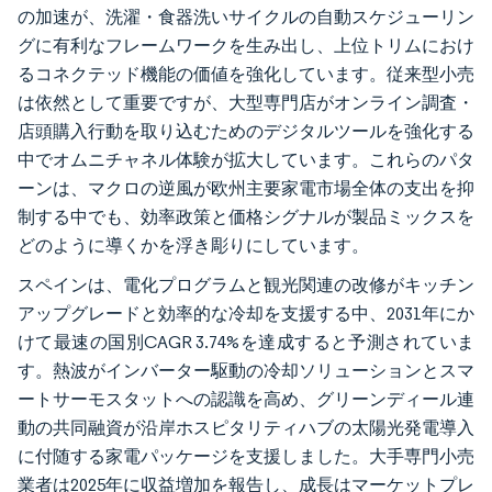
の加速が、洗濯・食器洗いサイクルの自動スケジューリン
グに有利なフレームワークを生み出し、上位トリムにおけ
るコネクテッド機能の価値を強化しています。従来型小売
は依然として重要ですが、大型専門店がオンライン調査・
店頭購入行動を取り込むためのデジタルツールを強化する
中でオムニチャネル体験が拡大しています。これらのパタ
ーンは、マクロの逆風が欧州主要家電市場全体の支出を抑
制する中でも、効率政策と価格シグナルが製品ミックスを
どのように導くかを浮き彫りにしています。
スペインは、電化プログラムと観光関連の改修がキッチン
アップグレードと効率的な冷却を支援する中、2031年にか
けて最速の国別CAGR 3.74%を達成すると予測されていま
す。熱波がインバーター駆動の冷却ソリューションとスマ
ートサーモスタットへの認識を高め、グリーンディール連
動の共同融資が沿岸ホスピタリティハブの太陽光発電導入
に付随する家電パッケージを支援しました。大手専門小売
業者は2025年に収益増加を報告し、成長はマーケットプレ