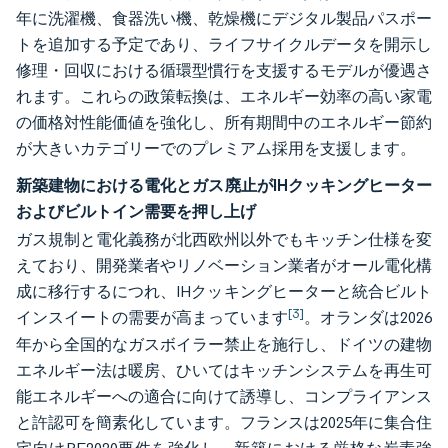
年に洗濯機、食器洗い機、乾燥機にデジタル製品パスポー
トを追加する予定であり、ライフサイクルデータを開示し
修理・回収における循環型慣行を支援するモデルが優遇さ
れます。これらの政策転換は、エネルギー効率の高い家電
の価格対性能価値を強化し、所有期間中のエネルギー節約
が大きいカテゴリーでのプレミアム採用を支援します。
新築建物における電化とガス廃止がIHクッキングヒーター
およびビルトイン需要を押し上げ
ガス規制と電化義務が北西欧州以外でもキッチン仕様を変
えており、開発業者やリノベーション業者がオール電化構
成に移行するにつれ、IHクッキングヒーターと統合ビルト
[3]
インスイートの需要が高まっています
。オランダは2026
年から全国的なガスボイラー禁止を施行し、ドイツの建物
エネルギー法は暖房、ひいてはキッチンシステムを再生可
能エネルギーへの適合に向けて誘導し、コンプライアンス
と許認可を簡素化しています。フランスは2025年に集合住