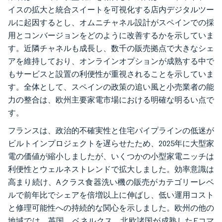
イスの拡大と統合スイートを可視化する店内デジタルツー
ルに起因するとし、オムニチャネル設計がスペインでの採
用とコンバージョンをどのように改善するかを示していま
す。近隣チャネルも成長し、数千の販売拠点で大きなシェ
アを維持しており、オンラインオプションが成熟する中で
もサービスと設置の利便性が重視されることを示していま
す。全体として、スペインの政策の追い風と小売業者の能
力の整合は、欧州主要家電市場における明確な明るい点で
す。
フランスは、政治的不確実性と住宅パイプラインの低迷が
ビルトインプロジェクトを遅らせたため、2025年に大型家
電の価値が縮小しましたが、いくつかの小型家電ニッチは
利便性とウェルネストレンドで拡大しました。効率意識は
高まり続け、Aクラス食器洗い機の販売がカテゴリーレベ
ルで前年比でシェアを倍増以上に伸ばし、低い運用コスト
と修理可能性への持続的な関心を示しました。欧州の他の
地域では、英国、ベネルクス、北欧諸国が成熟したEコマ