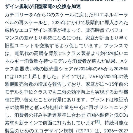
ザイン規制が旧型家電の交換を加速
カテゴリーをAからGのスケールに戻したEUエネルギーラ
ベルの再スケールと、2025年にかけて段階的に導入された
厳格なエコデザイン基準が相まって、販売時点でパフォー
マンスの差がより明確になるにつれ、家庭が計画より早く
旧型ユニットを交換するよう促しています。フランスで
は、電気代の高騰を背景にEクラス製品より約45%低いエ
ネルギー消費量を持つモデルを消費者が選んだ結果、Aク
ラス食器洗い機の販売量シェアが2024年の6%から2025年
には11%に上昇しました。ドイツでは、ZVEIが2024年の洗
濯機販売台数の増加を報告しており、家庭が11〜15年前の
モデルを中位クラスでも二桁の効率向上を実現する新型機
種に買い替えたことが背景にあります。ブランドは検証済
みの効率性と低い内包排出量を中心に再ポジショニング
し、消費者の好みや調達基準に合わせて国内製造と低CO₂
[2]
素材を新ラインで前面に打ち出しています
。持続可能な
製品のためのエコデザイン規制（ESPR）は、2026〜2027