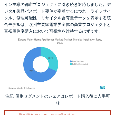
イン主導の都市プロジェクトに引き続き対応しました。デ
ジタル製品パスポート要件が定着するにつれ、ライフサイ
クル、修理可能性、リサイクル含有量データを表示する統
合モデルは、欧州主要家電業界全体の商業プロジェクトと
富裕層住宅購入において可視性を維持するはずです。
注記: 個別セグメントのシェアはレポート購入後に入手可
画像 © Mordor Intelligence。再利用にはCC BY 4.0の表示が必要です。
能