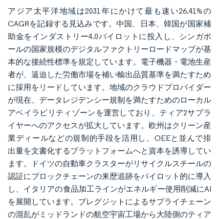
アジア太平洋地域は2031年にかけて最も速い26.41%の
CAGRを記録する見込みです。中国、日本、韓国が国家補
助金をインダストリー4.0パイロットに投入し、シンガポ
ールの国家規模のデジタルファクトリーロードマップが基
本的な接続性標準を規定しています。電子機器・電池生産
者が、逼迫した労働市場を補い輸出品質基準を満たすため
に採用をリードしています。地域のクラウドプロバイダー
が現在、データレジデンシー規制を満たすためのローカル
アベイラビリティゾーンを運営しており、ティア2サプラ
イヤーへのアクセスが拡大しています。欧州はクリーン産
業ディールなどの規制的手段を活用し、OEEと並んで排
出量を文書化するプラットフォームへと資本を誘導してい
ます。ドイツの自動車クラスターがリサイクルスチールの
認証にブロックチェーンの来歴追跡をパイロット的に導入
し、イタリアの食品加工ラインがエネルギー使用削減にAI
を展開しています。ブレグジットによるサプライチェーン
の混乱がミッドランドの航空宇宙工場から大陸側のティア