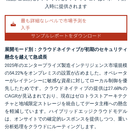
画像 © Mordor Intelligence。再利用にはCC BY 4.0の表示が必要です。
入時に提供されます
展開モード別：クラウドネイティブが初期のセキュリティ
懸念を越えて急成長
2025年のエンタープライズ製造インテリジェンス市場規模
の54.22%をオンプレミスの設置が占めました。オペレータ
ーがレイテンシーに敏感な資産に対してローカル制御を優
先したためです。クラウドネイティブの提供は27.68%の
CAGRが見込まれており、現在はゼロトラストアーキテク
チャと地域限定ストレージを統合してデータ主権への懸念
を軽減しています。ハイブリッドエッジクラウドモデル
は、オンサイトでの確定的レスポンスを提供しつつ、重い
分析処理をクラウドにルーティングします。