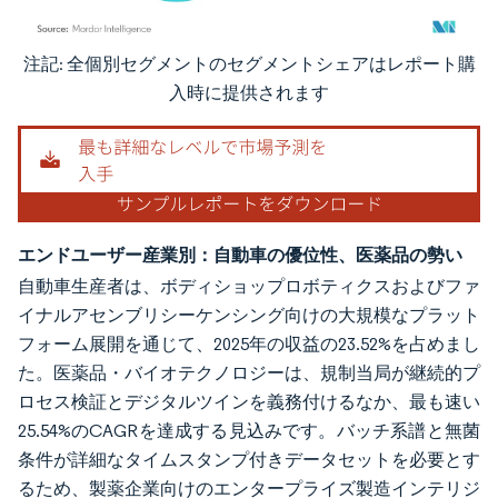
注記: 全個別セグメントのセグメントシェアはレポート購
画像 © Mordor Intelligence。再利用にはCC BY 4.0の表示が必要です。
入時に提供されます
エンドユーザー産業別：自動車の優位性、医薬品の勢い
自動車生産者は、ボディショップロボティクスおよびファ
イナルアセンブリシーケンシング向けの大規模なプラット
フォーム展開を通じて、2025年の収益の23.52%を占めまし
た。医薬品・バイオテクノロジーは、規制当局が継続的プ
ロセス検証とデジタルツインを義務付けるなか、最も速い
25.54%のCAGRを達成する見込みです。バッチ系譜と無菌
条件が詳細なタイムスタンプ付きデータセットを必要とす
るため、製薬企業向けのエンタープライズ製造インテリジ