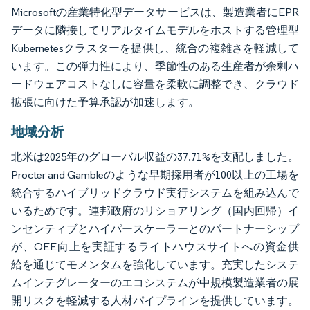
Microsoftの産業特化型データサービスは、製造業者にEPR
データに隣接してリアルタイムモデルをホストする管理型
Kubernetesクラスターを提供し、統合の複雑さを軽減して
います。この弾力性により、季節性のある生産者が余剰ハ
ードウェアコストなしに容量を柔軟に調整でき、クラウド
拡張に向けた予算承認が加速します。
地域分析
北米は2025年のグローバル収益の37.71%を支配しました。
Procter and Gambleのような早期採用者が100以上の工場を
統合するハイブリッドクラウド実行システムを組み込んで
いるためです。連邦政府のリショアリング（国内回帰）イ
ンセンティブとハイパースケーラーとのパートナーシップ
が、OEE向上を実証するライトハウスサイトへの資金供
給を通じてモメンタムを強化しています。充実したシステ
ムインテグレーターのエコシステムが中規模製造業者の展
開リスクを軽減する人材パイプラインを提供しています。