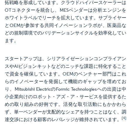
拓戦略を形成しています。クラウドハイパースケーラーは
OTコネクターを統合し、MESベンダーは分析エンジンを
ホワイトラベルでリーチを拡大しています。サプライヤー
とOEMが参加する共同イノベーションラボが、医薬品な
どの規制環境でのバリデーションサイクルを効率化してい
ます。
スタートアップは、シリアライゼーションコンプライアン
スやAIビジョンキットなどのニッチな課題に特化すること
で資金を確保しています。OEMのベンチャー部門はこれ
らのイノベーターを発掘して機能のギャップを埋めてお
り、Mitsubishi ElectricのFormic Technologiesへの出資は中
小企業向けのロボット・アズ・ア・サービスを提供するた
めの取り組みの好例です。活発な取引活動にもかかわら
ず、単一ベンダーが支配的なシェアを持つことはなく、調
[4]
達交渉における顧客のレバレッジが維持されています。