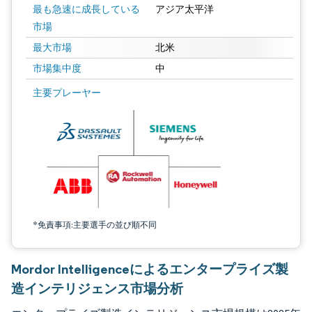
最も急速に成長している
アジア太平洋
市場
最大市場
北米
市場集中度
中
画像 © Mordor Intelligence。再利用にはCC BY 4.0の表示が必要です。
主要プレーヤー
*免責事項:主要選手の並び順不同
Mordor Intelligenceによるエンタープライズ製
造インテリジェンス市場分析