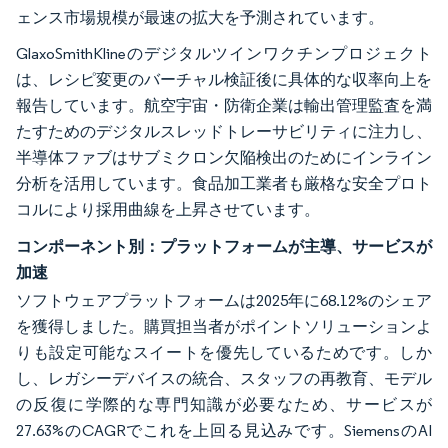
ェンス市場規模が最速の拡大を予測されています。
GlaxoSmithKlineのデジタルツインワクチンプロジェクト
は、レシピ変更のバーチャル検証後に具体的な収率向上を
報告しています。航空宇宙・防衛企業は輸出管理監査を満
たすためのデジタルスレッドトレーサビリティに注力し、
半導体ファブはサブミクロン欠陥検出のためにインライン
分析を活用しています。食品加工業者も厳格な安全プロト
コルにより採用曲線を上昇させています。
コンポーネント別：プラットフォームが主導、サービスが
加速
ソフトウェアプラットフォームは2025年に68.12%のシェア
を獲得しました。購買担当者がポイントソリューションよ
りも設定可能なスイートを優先しているためです。しか
し、レガシーデバイスの統合、スタッフの再教育、モデル
の反復に学際的な専門知識が必要なため、サービスが
27.63%のCAGRでこれを上回る見込みです。SiemensのAI