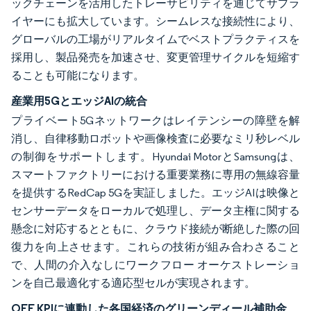
ックチェーンを活用したトレーサビリティを通じてサプラ
イヤーにも拡大しています。シームレスな接続性により、
グローバルの工場がリアルタイムでベストプラクティスを
採用し、製品発売を加速させ、変更管理サイクルを短縮す
ることも可能になります。
産業用5GとエッジAIの統合
プライベート5Gネットワークはレイテンシーの障壁を解
消し、自律移動ロボットや画像検査に必要なミリ秒レベル
の制御をサポートします。Hyundai MotorとSamsungは、
スマートファクトリーにおける重要業務に専用の無線容量
を提供するRedCap 5Gを実証しました。エッジAIは映像と
センサーデータをローカルで処理し、データ主権に関する
懸念に対応するとともに、クラウド接続が断絶した際の回
復力を向上させます。これらの技術が組み合わさること
で、人間の介入なしにワークフロー オーケストレーショ
ンを自己最適化する適応型セルが実現されます。
OEE KPIに連動した各国経済のグリーンディール補助金