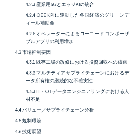
4.2.3 産業用5GとエッジAIの統合
4.2.4 OEE KPIに連動した各国経済のグリーンデ
ィール補助金
4.2.5 オペレーターによるローコード コンポーザ
ブルアプリの利用増加
4.3 市場抑制要因
4.3.1 既存工場の改修における投資回収への躊躇
4.3.2 マルチティアサプライチェーンにおけるデ
ータ所有権の継続的な不確実性
4.3.3 IT・OTデータエンジニアリングにおける人
材不足
4.4 バリュー／サプライチェーン分析
4.5 規制環境
4.6 技術展望