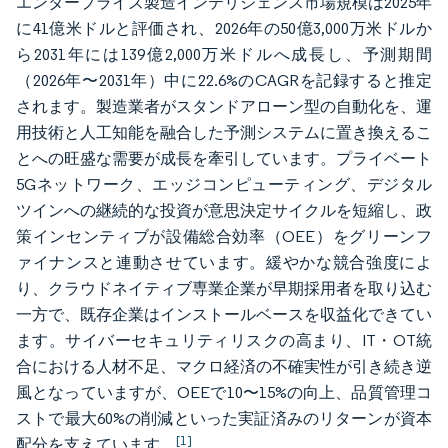
エンタープライズ製造インテリジェンス市場規模は2025年
に41億米ドルと評価され、2026年の50億3,000万米ドルか
ら2031年には139億2,000万米ドルへ成長し、予測期間
（2026年〜2031年）中に22.6%のCAGRを記録すると推定
されます。製造業者がスタンドアローン型の自動化を、運
用技術と人工知能を融合した予測システムに置き換えるこ
とへの旺盛な需要が成長を牽引しています。プライベート
5Gネットワーク、エッジコンピューティング、デジタル
ツインへの継続的な投資が意思決定サイクルを短縮し、政
策インセンティブが設備総合効率（OEE）をグリーンフ
ァイナンスと連動させています。緩やかな競合強度によ
り、クラウドネイティブ専業企業が早期採用者を取り込む
一方で、既存企業はインストールベースを収益化できてい
ます。サイバーセキュリティリスクの高まり、IT・OT統
合における人材不足、マクロ経済の不確実性が引き続き逆
風となっていますが、OEEで10〜15%の向上、品質管理コ
ストで最大60%の削減といった実証済みのリターンが資本
[1]
配分を支えています。