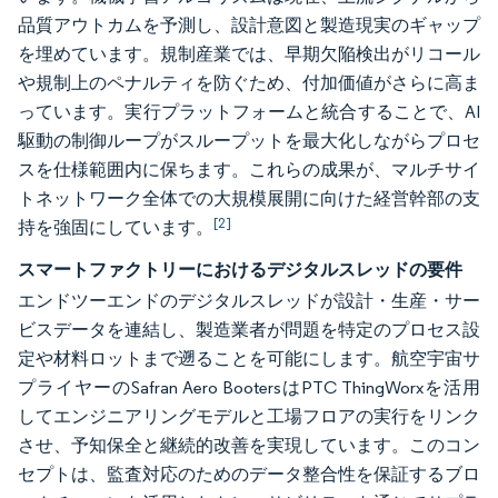
品質アウトカムを予測し、設計意図と製造現実のギャップ
を埋めています。規制産業では、早期欠陥検出がリコール
や規制上のペナルティを防ぐため、付加価値がさらに高ま
っています。実行プラットフォームと統合することで、AI
駆動の制御ループがスループットを最大化しながらプロセ
スを仕様範囲内に保ちます。これらの成果が、マルチサイ
トネットワーク全体での大規模展開に向けた経営幹部の支
[2]
持を強固にしています。
スマートファクトリーにおけるデジタルスレッドの要件
エンドツーエンドのデジタルスレッドが設計・生産・サー
ビスデータを連結し、製造業者が問題を特定のプロセス設
定や材料ロットまで遡ることを可能にします。航空宇宙サ
プライヤーのSafran Aero BootersはPTC ThingWorxを活用
してエンジニアリングモデルと工場フロアの実行をリンク
させ、予知保全と継続的改善を実現しています。このコン
セプトは、監査対応のためのデータ整合性を保証するブロ