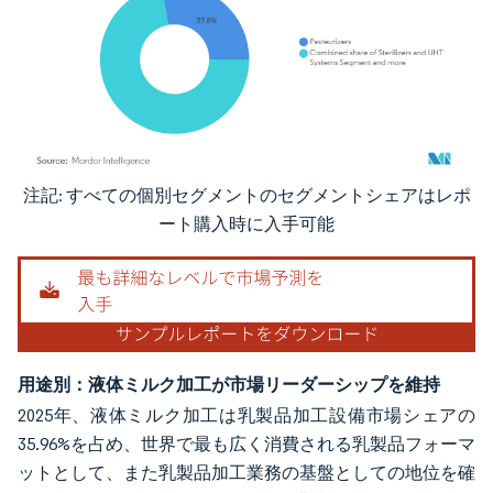
注記: すべての個別セグメントのセグメントシェアはレポ
画像 © Mordor Intelligence。再利用にはCC BY 4.0の表示が必要です。
ート購入時に入手可能
用途別：液体ミルク加工が市場リーダーシップを維持
2025年、液体ミルク加工は乳製品加工設備市場シェアの
35.96%を占め、世界で最も広く消費される乳製品フォーマ
ットとして、また乳製品加工業務の基盤としての地位を確