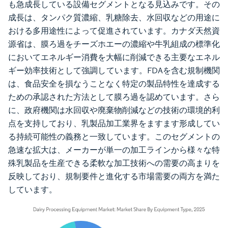
も急成長している設備セグメントとなる見込みです。その
成長は、タンパク質濃縮、乳糖除去、水回収などの用途に
おける多用途性によって促進されています。カナダ天然資
源省は、膜ろ過をチーズホエーの濃縮や牛乳組成の標準化
においてエネルギー消費を大幅に削減できる主要なエネル
ギー効率技術として強調しています。FDAを含む規制機関
は、食品安全を損なうことなく特定の製品特性を達成する
ための承認された方法として膜ろ過を認めています。さら
に、政府機関は水回収や廃棄物削減などの技術の環境的利
点を支持しており、乳製品加工業界をますます形成してい
る持続可能性の義務と一致しています。このセグメントの
急速な拡大は、メーカーが単一の加工ラインから様々な特
殊乳製品を生産できる柔軟な加工技術への需要の高まりを
反映しており、規制要件と進化する市場需要の両方を満た
しています。