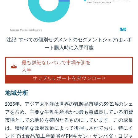
注記: すべての個別セグメントのセグメントシェアはレポ
画像 © Mordor Intelligence。再利用にはCC BY 4.0の表示が必要です。
ート購入時に入手可能
地域分析
2025年、アジア太平洋は世界の乳製品市場の39.21%のシェ
アを占め、主要な牛乳生産地かつ最も急成長している消費
市場としての地位を確固たるものにしています。この成長
は、積極的な政府政策によって後押しされており、特にイ
ンドでは食品加工産業省がPMキサン・サンパダ・ヨジャ