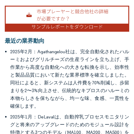
画像 © Mordor Intelligence。再利用にはCC BY 4.0の表示が必要です。
最近の業界動向
2025年2月：Agathangelou社は、完全自動化されたハル
ーミおよびグリルチーズの生産ラインを立ち上げ、手
作業から高度な自動化への大きな転換を示し、効率性
と製品品質において新たな業界標準を確立しました。
同社によると、新システムは人件費を70%削減し、歩留
まりを2〜3%向上させ、伝統的なキプロスのハルーミの
本物らしさを保ちながら、均一な味、食感、一貫性を
確保します。
2025年1月：DeLavalは、自動搾乳プロセスモニタリン
グと将来のアップグレードのためのモジュール設計を
特徴とする3つのモデル（MA100、MA200、MA500）を