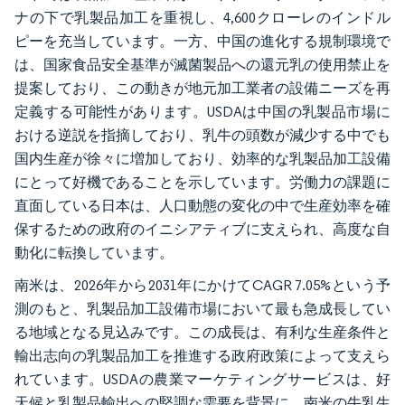
ナの下で乳製品加工を重視し、4,600クローレのインドル
ピーを充当しています。一方、中国の進化する規制環境で
は、国家食品安全基準が滅菌製品への還元乳の使用禁止を
提案しており、この動きが地元加工業者の設備ニーズを再
定義する可能性があります。USDAは中国の乳製品市場に
おける逆説を指摘しており、乳牛の頭数が減少する中でも
国内生産が徐々に増加しており、効率的な乳製品加工設備
にとって好機であることを示しています。労働力の課題に
直面している日本は、人口動態の変化の中で生産効率を確
保するための政府のイニシアティブに支えられ、高度な自
動化に転換しています。
南米は、2026年から2031年にかけてCAGR 7.05%という予
測のもと、乳製品加工設備市場において最も急成長してい
る地域となる見込みです。この成長は、有利な生産条件と
輸出志向の乳製品加工を推進する政府政策によって支えら
れています。USDAの農業マーケティングサービスは、好
天候と乳製品輸出への堅調な需要を背景に、南米の牛乳生