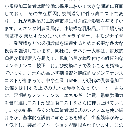
小規模加工業者は新設備の採用において大きな課題に直面
しており、その主な原因は規制遵守に伴う高コストであ
り、これが乳製品加工設備市場に引き続き影響を与えてい
ます。ミネソタ州農業局は、小規模な乳製品加工工場が規
制基準を満たすためにパスチャライザー、ホモジナイザ
ー、発酵槽などの必須設備を調達するために必要な多大な
投資を強調しています。同様に、テネシー大学は、財政的
負担が初期購入を超えて、規制当局が義務付ける継続的な
メンテナンス、校正、および交換にまで及ぶことを指摘し
ています。これらの高い初期投資と継続的なメンテナンス
コストが相まって、中小企業（SME）が現代の乳製品加工
設備を採用する上での大きな障壁となっています。さら
に、定期的なメンテナンス、エネルギー消費、熟練労働力
を含む運用コストが総所有コストをさらに押し上げていま
す。その結果、多くの加工業者は旧式のシステムを使い続
けるか、基本的な設備に頼らざるを得ず、生産効率が著し
く低下し、製品イノベーションが制限されています。この