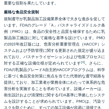
重要な役割を果たしています。
厳格な食品安全規制
規制遵守が乳製品加工設備業界全体で大きな進歩を促して
います。FDAのグレード「A」パスチャライズドミルク条
例（PMO）は、食品の安全性と品質を確保するために乳
製品加工施設に対して厳格な基準を設けています。PMO
の2023年改訂版には、危害分析重要管理点（HACCP）シ
ステムおよび予防管理に関する更新された規定が盛り込ま
れており、パスチャライゼーションおよび包装プロセスに
[4]
対する正確な設備仕様が定められています
。さらに、
FDAの乳製品グレードA自主的HACCPプログラムは、科学
に基づく食品安全対策に焦点を当てた代替的な遵守経路を
提供しており、加工業者が業務全体にわたって体系的な危
害分析を実施することを求めています。設備メーカーは、
衛生設計および清潔性に関するFDA基準に準拠したシステ
ムを設計することが求められています。PMOは、汚染リ
スクを防ぐために、すべての加工設備が容易に清掃でき、