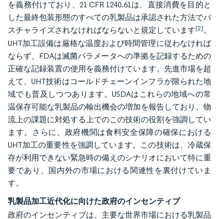
を義務付けており、21 CFR 1240.61は、直接消費を目的と
した最終包装形態のすべての乳製品は承認された方法でパ
[2]
スチャライズされなければならないと規定しています
。
UHT加工設備は厳格な温度および時間管理に従わなければ
ならず、FDAは滅菌パラメータへの準拠を記録するための
正確な記録装置の使用を義務付けています。先進市場を超
えて、UHT技術はコールドチェーンインフラが限られた地
域でも普及しつつあります。USDAはこれらの地域への常
温保存可能な乳製品の輸出機会の増加を報告しており、物
流上の課題に対処する上でのこの技術の役割を強調してい
ます。さらに、政府機関は食料安全保障の確保における
UHT加工の重要性を強調しています。この技術は、冷蔵保
存が利用できない緊急時の備えのシナリオにおいて特に重
要であり、国内外の市場における関連性を裏付けていま
す。
乳製品加工近代化に向けた政府のインセンティブ
政府のインセンティブは、主要な世界市場における乳製品