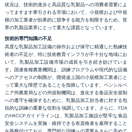
状況は、技術的進歩と高品質な乳製品への消費者需要によ
ってますます牽引される市場において、小規模および中規
模の加工業者が効果的に競争する能力を制限するため、世
界の乳製品業界にとって重大な課題となっています。
技術的専門知識の不足
高度な乳製品加工設備の操作および保守に精通した熟練技
術者の不足が、特に技術教育インフラが不十分な地域にお
いて、乳製品加工設備市場の成長を引き続き妨げていま
す。国連食糧農業機関は、訓練プログラムや現代的な設備
へのアクセスの制限が、開発途上国の小規模加工業者にと
って重大な障壁であることを指摘しています。ペンシルベ
ニア州農業局などの州規制機関は、進化する食品安全規制
への遵守を確保するために、乳製品加工担当者に対する包
括的な訓練の重要な役割を強調しています。さらに、FDA
のHACCPガイドラインは、乳製品加工施設が堅牢な食品
安全システムを実施・維持できる有資格者を雇用すること
を義務付けており、専門的な訓練への需要をさらに高めて