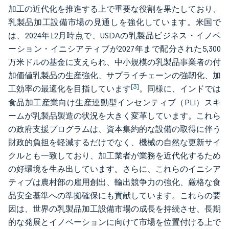
加工の近代化を推進する上で重要な役割を果たしており、
乳製品加工設備市場の見通しを強化しています。米国で
は、2024年12月時点で、USDAの乳製品ビジネス・イノベ
ーション・イニシアティブが2027年まで配分された5,300
万米ドルの基金に支えられ、中小規模の乳製品事業者の付
加価値乳製品の生産強化、サプライチェーンの強靭化、加
[3]
工効率の最適化を目指しています
。同様に、インドでは
食品加工産業向け生産連動型インセンティブ（PLI）スキ
ームが乳製品製造の状況を大きく変革しています。これら
の政府支援プログラムは、資本集約的な設備の取得に伴う
財政的負担を軽減するだけでなく、機械の自然な更新サイ
クルとも一致しており、加工業者が業務を近代化するため
の好環境を生み出しています。さらに、これらのイニシア
ティブは農村部の雇用創出、輸出競争力の強化、厳格な食
品安全基準への準拠確保にも貢献しています。これらの要
因は、世界の乳製品加工設備市場の成長を持続させ、長期
的な発展とイノベーションに向けて市場を位置付ける上で