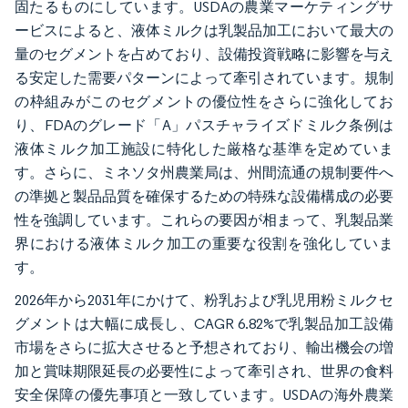
固たるものにしています。USDAの農業マーケティングサ
ービスによると、液体ミルクは乳製品加工において最大の
量のセグメントを占めており、設備投資戦略に影響を与え
る安定した需要パターンによって牽引されています。規制
の枠組みがこのセグメントの優位性をさらに強化してお
り、FDAのグレード「A」パスチャライズドミルク条例は
液体ミルク加工施設に特化した厳格な基準を定めていま
す。さらに、ミネソタ州農業局は、州間流通の規制要件へ
の準拠と製品品質を確保するための特殊な設備構成の必要
性を強調しています。これらの要因が相まって、乳製品業
界における液体ミルク加工の重要な役割を強化していま
す。
2026年から2031年にかけて、粉乳および乳児用粉ミルクセ
グメントは大幅に成長し、CAGR 6.82%で乳製品加工設備
市場をさらに拡大させると予想されており、輸出機会の増
加と賞味期限延長の必要性によって牽引され、世界の食料
安全保障の優先事項と一致しています。USDAの海外農業