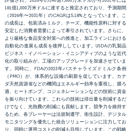
評価され、2026年の140億7,000万米ドルから2031年には
181億1,000万米ドルに達すると推定されており、予測期間
（2026年〜2031年）のCAGRは5.18%となっています。こ
の成長は、包装済みミルク、チーズ、機能性原料に対する
安定した消費者需要によって牽引されています。さらに、
より厳格な食品安全対策への推進と、加工ラインにおける
自動化の進展も成長を後押ししています。USDAの乳製品
ビジネス・イノベーション・イニシアティブのような近代
化の取り組みが、工場のアップグレードを加速させていま
す。同時に、FDAの2023年パスチャライズドミルク条例
（PMO）が、体系的な設備の刷新を促しています。カナ
ダ天然資源省などの機関はエネルギー効率を重視し、膜ろ
過、ヒートポンプ、コジェネレーションなどの技術に資金
を振り向けています。これらの技術は排出量を削減するだ
けでなく、光熱費の削減にも貢献します。競争力を維持す
るため、各プレーヤーは法規制遵守、衛生設計、デジタル
モニタリングを優先した統合ソリューションに注力してお
り、同時に運用コストの削減も目指しています。この戦略