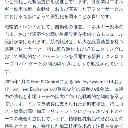
ンと特化した製品提供を促進しています。各企業はエネル
ギー効率技術、自動化、および充実したアフターサービス
における進歩によって差別化を図ることが多いです。
戦略的トレンドとして、自動化の推進、エネルギー効率の
向上、および適応性の高い生産設定を提供するモジュール
設計が挙げられます。競合状況は、広大な設置基盤を持つ
既存プレーヤーと、特に膜ろ過およびIoTモニタリングに
おいて画期的なイノベーションを展開する新興テクノロジ
ープロバイダーとの間の綱引きによって形成されていま
す。
2025年4月のHeat & ControlによるTek-Dry Systems Ltd.およ
びHunt Heat Exchangersの買収などの最近の統合は、技術
力の強化と市場リーチの拡大に向けた戦略的な傾向を示し
ています。インフラ成長に支えられた新興市場は、特にコ
スト効率の高い加工ソリューションにとってホワイトスペ
ースの機会を提供しています。植物性乳製品代替品などの
特殊セクターも、特化した加工技術を求めて注目を集めて