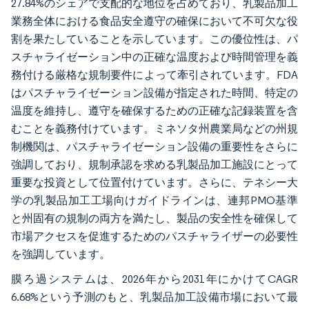
27.84%のシェアで支配的な地位を占めており、乳製品加工
業務全体における食品安全遵守の確保において不可欠な役
割を果たしていることを示しています。この優位性は、パ
スチャライゼーション中の正確な温度および時間管理を義
務付ける厳格な規制要件によって牽引されています。FDA
はパスチャライゼーション設備が指定された時間、特定の
温度を維持し、遵守を確保するための正確な記録装置を含
むことを義務付けています。ミネソタ州農業局などの州規
制機関は、パスチャライゼーション設備の重要性をさらに
強調しており、規制承認を求める乳製品加工施設にとって
重要な投資として位置付けています。さらに、テネシー大
学の乳製品加工工場向けガイドラインは、連邦PMO基準
と州固有の規制の両方を満たし、製品の安全性を確保して
市場アクセスを促進するためのパスチャライザーの必要性
を強調しています。
膜ろ過システムは、2026年から2031年にかけてCAGR
6.68%という予測のもと、乳製品加工設備市場において最