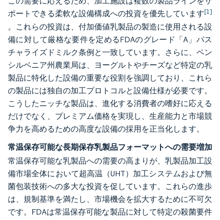
この需要に応えるため、加工施設は複数の製品ラインをサ
[1]
ポートできる柔軟な設備構成への投資を優先しています
。これらの投資は、付加価値乳製品の製造に使用される設
備に対して厳格な要件を定めるFDAのグレード「A」パス
チャライズドミルク条例と一致しています。さらに、ペン
シルベニア州農業局は、ヨーグルトやチーズなど特定の乳
製品に特化した設備の重要な役割を強調しており、これら
の製品には独自の加工プロトコルと設備仕様が必要です。
こうしたニッチな製品は、進化する消費者の嗜好に応える
だけでなく、プレミアム価格を実現し、生産能力と市場競
争力を高めるための高度な設備の採用を正当化します。
常温保存可能な長期保存乳製品フォーマットへの需要増加
常温保存可能な乳製品への需要の高まりが、乳製品加工設
備市場全体において超高温（UHT）加工システムおよび無
菌包装技術への多大な投資を促しています。これらの進歩
は、規制基準を満たし、市場機会を拡大するために不可欠
です。FDAは常温保存可能な製品に対して特定の殺菌要件