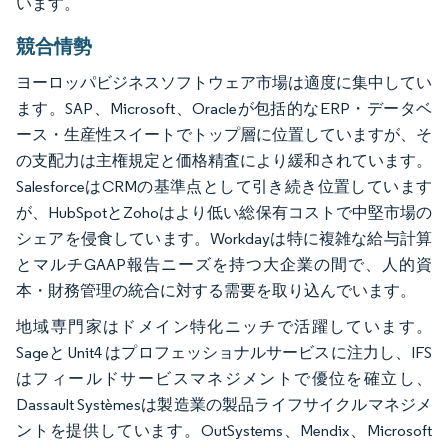
います。
競合情勢
ヨーロッパビジネスソフトウェア市場は適度に集中してい
ます。SAP、Microsoft、Oracleが包括的なERP・データベ
ース・生産性スイートでトップ層に位置していますが、そ
の支配力は主権規定と価格精査により緩和されています。
SalesforceはCRMの基準点として引き続き位置しています
が、HubSpotとZohoはより低い総保有コストで中堅市場の
シェアを侵食しています。Workdayは特に複雑な給与計算
とマルチGAAP報告ニーズを持つ大企業の間で、人的資
本・財務管理の統合に対する需要を取り込んでいます。
地域専門家はドメイン特化ニッチで活躍しています。
Sageと Unit4 はプロフェッショナルサービスに注力し、IFS
はフィールドサービスマネジメントで優位を確立し、
Dassault Systèmesは製造業の製品ライフサイクルマネジメ
ントを提供しています。OutSystems、Mendix、Microsoft