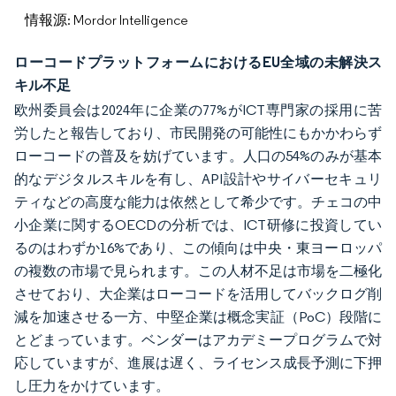
情報源: Mordor Intelligence
ローコードプラットフォームにおけるEU全域の未解決ス
キル不足
欧州委員会は2024年に企業の77%がICT専門家の採用に苦
労したと報告しており、市民開発の可能性にもかかわらず
ローコードの普及を妨げています。人口の54%のみが基本
的なデジタルスキルを有し、API設計やサイバーセキュリ
ティなどの高度な能力は依然として希少です。チェコの中
小企業に関するOECDの分析では、ICT研修に投資してい
るのはわずか16%であり、この傾向は中央・東ヨーロッパ
の複数の市場で見られます。この人材不足は市場を二極化
させており、大企業はローコードを活用してバックログ削
減を加速させる一方、中堅企業は概念実証（PoC）段階に
とどまっています。ベンダーはアカデミープログラムで対
応していますが、進展は遅く、ライセンス成長予測に下押
し圧力をかけています。