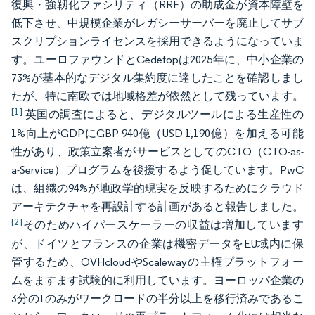
復興・強靱化ファシリティ（RRF）の助成金が資本障壁を
低下させ、中規模企業がレガシーサーバーを廃止してサブ
スクリプションライセンスを採用できるようになっていま
す。ユーロファウンドとCedefopは2025年に、中小企業の
73%が基本的なデジタル集約度に達したことを確認しまし
たが、特に南欧では地域格差が依然として残っています。
[1]
英国の調査によると、デジタルツールによる生産性の
1%向上がGDPにGBP 940億（USD 1,190億）を加える可能
性があり、政策立案者がサービスとしてのCTO（CTO-as-
a-Service）プログラムを後援するよう促しています。PwC
は、組織の94%が地政学的現実を反映するためにクラウド
アーキテクチャを再設計する計画があると報告しました。
[2]
そのためハイパースケーラーの収益は増加しています
が、ドイツとフランスの企業は機密データをEU域内に保
管するため、OVHcloudやScalewayの主権プラットフォー
ムをますます試験的に利用しています。ヨーロッパ企業の
3分の1のみがワークロードの半分以上を移行済みであるこ