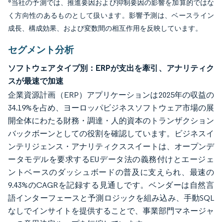
*当社の予測では、推進要因および抑制要因の影響を加算的ではな
く方向性のあるものとして扱います。影響予測は、ベースライン
成長、構成効果、および変数間の相互作用を反映しています。
セグメント分析
ソフトウェアタイプ別：ERPが支出を牽引、アナリティク
スが最速で加速
企業資源計画（ERP）アプリケーションは2025年の収益の
34.19%を占め、ヨーロッパビジネスソフトウェア市場の展
開全体にわたる財務・調達・人的資本のトランザクション
バックボーンとしての役割を確認しています。ビジネスイ
ンテリジェンス・アナリティクススイートは、オープンデ
ータモデルを要求するEUデータ法の義務付けとエージェ
ントベースのダッシュボードの普及に支えられ、最速の
9.43%のCAGRを記録する見通しです。ベンダーは自然言
語インターフェースと予測ロジックを組み込み、手動SQL
なしでインサイトを提供することで、事業部門マネージャ