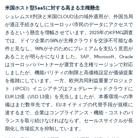
米国ホスト型SaaSに対する高まる主権懸念
シュレムスII判決と米国CLOUD法の域外適用が、外国当局
が適正手続きなしにヨーロッパ市民のデータにアクセスで
きるという懸念を増幅させています。2025年のKPMG調査
では、ドイツ企業の58%が主権クラウドを交渉不可能な条
件と見なし、98%がそのためにプレミアムを支払う意思が
あることが明らかになりました。SAP、Microsoft、Oracle
はヨーロッパパートナーが運営する主権リージョンで対応
しましたが、機能パリティの制限と高価格設定が価値提案
を複雑にしています。一方、欧州共同利益重要プロジェク
ト（IPCEI）イニシアチブはフェデレーテッドクラウドに
EUR 12億（USD 13億）を充当しましたが、本番環境への準
備はまだ数年先です。EUネイティブの代替手段が規模に
達するまで、企業はコンプライアンス・機能・コストのバ
ランスを取り続けなければならず、セールスサイクルが長
期化し市場拡大を抑制しています。