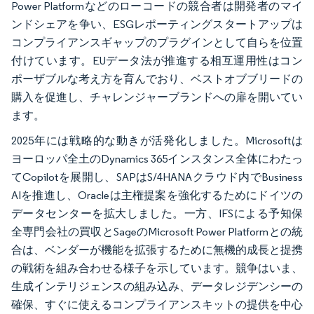
Power Platformなどのローコードの競合者は開発者のマイ
ンドシェアを争い、ESGレポーティングスタートアップは
コンプライアンスギャップのプラグインとして自らを位置
付けています。EUデータ法が推進する相互運用性はコン
ポーザブルな考え方を育んでおり、ベストオブブリードの
購入を促進し、チャレンジャーブランドへの扉を開いてい
ます。
2025年には戦略的な動きが活発化しました。Microsoftは
ヨーロッパ全土のDynamics 365インスタンス全体にわたっ
てCopilotを展開し、SAPはS/4HANAクラウド内でBusiness
AIを推進し、Oracleは主権提案を強化するためにドイツの
データセンターを拡大しました。一方、IFSによる予知保
全専門会社の買収とSageのMicrosoft Power Platformとの統
合は、ベンダーが機能を拡張するために無機的成長と提携
の戦術を組み合わせる様子を示しています。競争はいま、
生成インテリジェンスの組み込み、データレジデンシーの
確保、すぐに使えるコンプライアンスキットの提供を中心