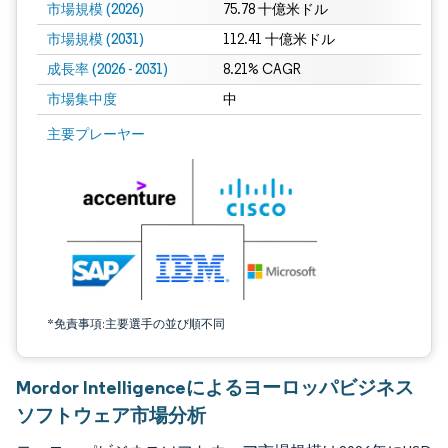
市場規模 (2026)
75.78 十億米ドル
市場規模 (2031)
112.41 十億米ドル
成長率 (2026 - 2031)
8.21% CAGR
市場集中度
中
画像 © Mordor Intelligence。再利用にはCC BY 4.0の表示が必要です。
主要プレーヤー
*免責事項:主要選手の並び順不同
Mordor Intelligenceによるヨーロッパビジネス
ソフトウェア市場分析