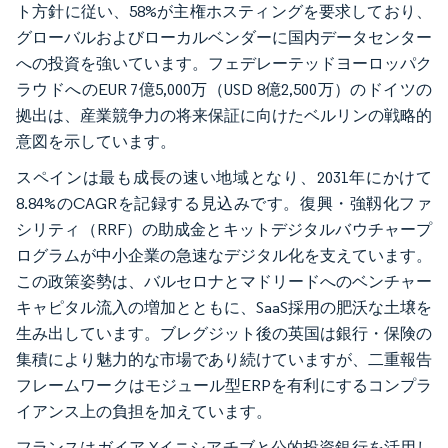
ト方針に従い、58%が主権ホスティングを要求しており、
グローバルおよびローカルベンダーに国内データセンター
への投資を強いています。フェデレーテッドヨーロッパク
ラウドへのEUR 7億5,000万（USD 8億2,500万）のドイツの
拠出は、産業競争力の将来保証に向けたベルリンの戦略的
意図を示しています。
スペインは最も成長の速い地域となり、2031年にかけて
8.84%のCAGRを記録する見込みです。復興・強靱化ファ
シリティ（RRF）の助成金とキットデジタルバウチャープ
ログラムが中小企業の急速なデジタル化を支えています。
この政策姿勢は、バルセロナとマドリードへのベンチャー
キャピタル流入の増加とともに、SaaS採用の肥沃な土壌を
生み出しています。ブレグジット後の英国は銀行・保険の
集積により魅力的な市場であり続けていますが、二重報告
フレームワークはモジュール型ERPを有利にするコンプラ
イアンス上の負担を加えています。
フランスはガイア-Xイニシアチブと公的投資銀行を活用し