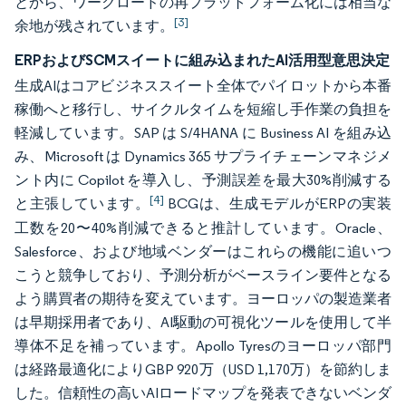
とから、ワークロードの再プラットフォーム化には相当な
[3]
余地が残されています。
ERPおよびSCMスイートに組み込まれたAI活用型意思決定
生成AIはコアビジネススイート全体でパイロットから本番
稼働へと移行し、サイクルタイムを短縮し手作業の負担を
軽減しています。SAP は S/4HANA に Business AI を組み込
み、Microsoft は Dynamics 365 サプライチェーンマネジメ
ント内に Copilot を導入し、予測誤差を最大30%削減する
[4]
と主張しています。
BCGは、生成モデルがERPの実装
工数を20〜40%削減できると推計しています。Oracle、
Salesforce、および地域ベンダーはこれらの機能に追いつ
こうと競争しており、予測分析がベースライン要件となる
よう購買者の期待を変えています。ヨーロッパの製造業者
は早期採用者であり、AI駆動の可視化ツールを使用して半
導体不足を補っています。Apollo Tyresのヨーロッパ部門
は経路最適化によりGBP 920万（USD 1,170万）を節約しま
した。信頼性の高いAIロードマップを発表できないベンダ