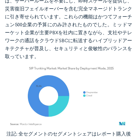
は、サーバールームを不要にし、即時スケールを提供し、
災害復旧フェイルオーバーを含む完全マネージドトランク
に引き寄せられています。これらの機能はかつてフォーチ
ュン500企業の予算にのみ許されたものでした。ミッドマ
ーケット企業が主要PBXを社内に置きながら、支社やテレ
ワークの通話をクラウドSBCに転送するハイブリッドアー
キテクチャが普及し、セキュリティと俊敏性のバランスを
取っています。
注記: 全セグメントのセグメントシェアはレポート購入後
画像 © Mordor Intelligence。再利用にはCC BY 4.0の表示が必要です。