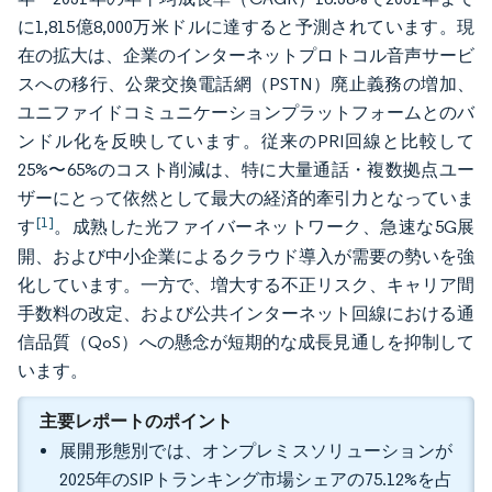
に1,815億8,000万米ドルに達すると予測されています。現
在の拡大は、企業のインターネットプロトコル音声サービ
スへの移行、公衆交換電話網（PSTN）廃止義務の増加、
ユニファイドコミュニケーションプラットフォームとのバ
ンドル化を反映しています。従来のPRI回線と比較して
25%〜65%のコスト削減は、特に大量通話・複数拠点ユー
ザーにとって依然として最大の経済的牽引力となっていま
[1]
す
。成熟した光ファイバーネットワーク、急速な5G展
開、および中小企業によるクラウド導入が需要の勢いを強
化しています。一方で、増大する不正リスク、キャリア間
手数料の改定、および公共インターネット回線における通
信品質（QoS）への懸念が短期的な成長見通しを抑制して
います。
主要レポートのポイント
展開形態別では、オンプレミスソリューションが
2025年のSIPトランキング市場シェアの75.12%を占