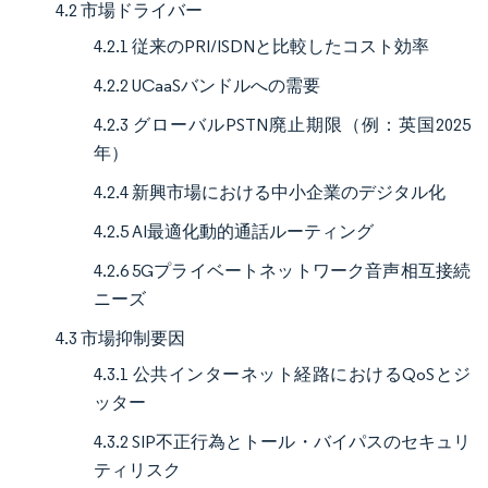
4.2 市場ドライバー
4.2.1 従来のPRI/ISDNと比較したコスト効率
4.2.2 UCaaSバンドルへの需要
4.2.3 グローバルPSTN廃止期限（例：英国2025
年）
4.2.4 新興市場における中小企業のデジタル化
4.2.5 AI最適化動的通話ルーティング
4.2.6 5Gプライベートネットワーク音声相互接続
ニーズ
4.3 市場抑制要因
4.3.1 公共インターネット経路におけるQoSとジ
ッター
4.3.2 SIP不正行為とトール・バイパスのセキュリ
ティリスク