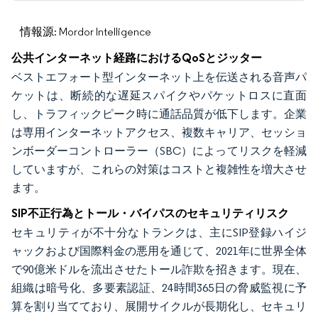
情報源: Mordor Intelligence
公共インターネット経路におけるQoSとジッター
ベストエフォート型インターネット上を伝送される音声パ
ケットは、断続的な遅延スパイクやパケットロスに直面
し、トラフィックピーク時に通話品質が低下します。企業
は専用インターネットアクセス、複数キャリア、セッショ
ンボーダーコントローラー（SBC）によってリスクを軽減
していますが、これらの対策はコストと複雑性を増大させ
ます。
SIP不正行為とトール・バイパスのセキュリティリスク
セキュリティが不十分なトランクは、主にSIP登録ハイジ
ャックおよび国際料金の悪用を通じて、2021年に世界全体
で90億米ドルを流出させたトール詐欺を招きます。現在、
組織は暗号化、多要素認証、24時間365日の脅威監視に予
算を割り当てており、展開サイクルが長期化し、セキュリ