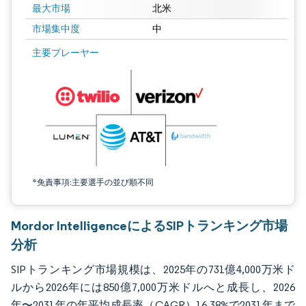
最大市場
北米
市場集中度
中
画像 © Mordor Intelligence。再利用にはCC BY 4.0の表示が必要です。
主要プレーヤー
*免責事項:主要選手の並び順不同
Mordor IntelligenceによるSIPトランキング市場
分析
SIPトランキング市場規模は、2025年の731億4,000万米ド
ルから2026年には850億7,000万米ドルへと成長し、2026
年〜2031年の年平均成長率（CAGR）16.38%で2031年まで