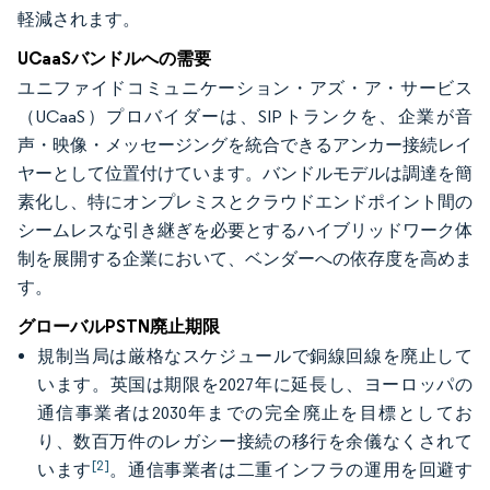
軽減されます。
UCaaSバンドルへの需要
ユニファイドコミュニケーション・アズ・ア・サービス
（UCaaS）プロバイダーは、SIPトランクを、企業が音
声・映像・メッセージングを統合できるアンカー接続レイ
ヤーとして位置付けています。バンドルモデルは調達を簡
素化し、特にオンプレミスとクラウドエンドポイント間の
シームレスな引き継ぎを必要とするハイブリッドワーク体
制を展開する企業において、ベンダーへの依存度を高めま
す。
グローバルPSTN廃止期限
規制当局は厳格なスケジュールで銅線回線を廃止して
います。英国は期限を2027年に延長し、ヨーロッパの
通信事業者は2030年までの完全廃止を目標としてお
り、数百万件のレガシー接続の移行を余儀なくされて
[2]
います
。通信事業者は二重インフラの運用を回避す