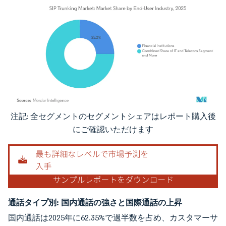
注記: 全セグメントのセグメントシェアはレポート購入後
画像 © Mordor Intelligence。再利用にはCC BY 4.0の表示が必要です。
にご確認いただけます
通話タイプ別:
国内通話の強さと国際通話の上昇
国内通話は2025年に62.35%で過半数を占め、カスタマーサ