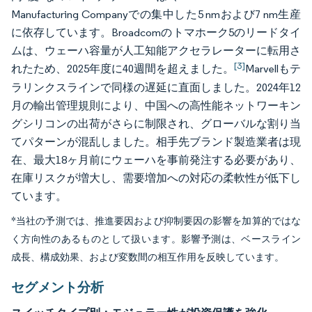
Manufacturing Companyでの集中した5 nmおよび7 nm生産
に依存しています。Broadcomのトマホーク5のリードタイ
ムは、ウェーハ容量が人工知能アクセラレーターに転用さ
[3]
れたため、2025年度に40週間を超えました。
Marvellもテ
ラリンクスラインで同様の遅延に直面しました。2024年12
月の輸出管理規則により、中国への高性能ネットワーキン
グシリコンの出荷がさらに制限され、グローバルな割り当
てパターンが混乱しました。相手先ブランド製造業者は現
在、最大18ヶ月前にウェーハを事前発注する必要があり、
在庫リスクが増大し、需要増加への対応の柔軟性が低下し
ています。
*当社の予測では、推進要因および抑制要因の影響を加算的ではな
く方向性のあるものとして扱います。影響予測は、ベースライン
成長、構成効果、および変数間の相互作用を反映しています。
セグメント分析