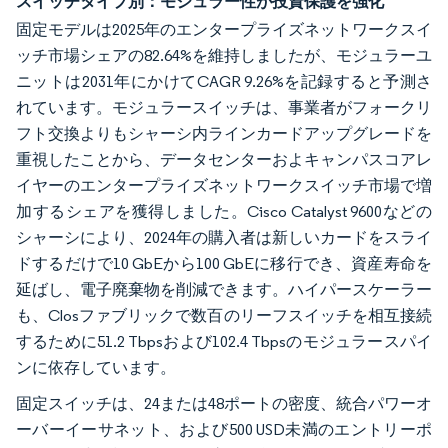
スイッチタイプ別：モジュラー性が投資保護を強化
固定モデルは2025年のエンタープライズネットワークスイ
ッチ市場シェアの82.64%を維持しましたが、モジュラーユ
ニットは2031年にかけてCAGR 9.26%を記録すると予測さ
れています。モジュラースイッチは、事業者がフォークリ
フト交換よりもシャーシ内ラインカードアップグレードを
重視したことから、データセンターおよキャンパスコアレ
イヤーのエンタープライズネットワークスイッチ市場で増
加するシェアを獲得しました。Cisco Catalyst 9600などの
シャーシにより、2024年の購入者は新しいカードをスライ
ドするだけで10 GbEから100 GbEに移行でき、資産寿命を
延ばし、電子廃棄物を削減できます。ハイパースケーラー
も、Closファブリックで数百のリーフスイッチを相互接続
するために51.2 Tbpsおよび102.4 Tbpsのモジュラースパイ
ンに依存しています。
固定スイッチは、24または48ポートの密度、統合パワーオ
ーバーイーサネット、および500 USD未満のエントリーポ