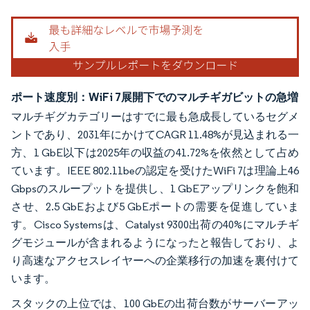
画像 © Mordor Intelligence。再利用にはCC BY 4.0の表示が必要です。
ポート速度別：WiFi 7展開下でのマルチギガビットの急増
マルチギグカテゴリーはすでに最も急成長しているセグメ
ントであり、2031年にかけてCAGR 11.48%が見込まれる一
方、1 GbE以下は2025年の収益の41.72%を依然として占め
ています。IEEE 802.11beの認定を受けたWiFi 7は理論上46
Gbpsのスループットを提供し、1 GbEアップリンクを飽和
させ、2.5 GbEおよび5 GbEポートの需要を促進していま
す。Cisco Systemsは、Catalyst 9300出荷の40%にマルチギ
グモジュールが含まれるようになったと報告しており、よ
り高速なアクセスレイヤーへの企業移行の加速を裏付けて
います。
スタックの上位では、100 GbEの出荷台数がサーバーアッ