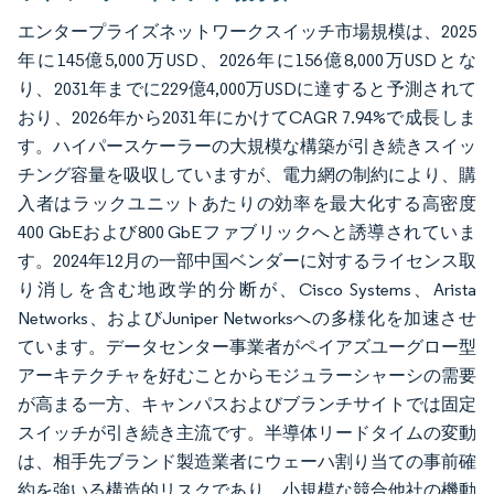
エンタープライズネットワークスイッチ市場規模は、2025
年に145億5,000万USD、2026年に156億8,000万USDとな
り、2031年までに229億4,000万USDに達すると予測されて
おり、2026年から2031年にかけてCAGR 7.94%で成長しま
す。ハイパースケーラーの大規模な構築が引き続きスイッ
チング容量を吸収していますが、電力網の制約により、購
入者はラックユニットあたりの効率を最大化する高密度
400 GbEおよび800 GbEファブリックへと誘導されていま
す。2024年12月の一部中国ベンダーに対するライセンス取
り消しを含む地政学的分断が、Cisco Systems、Arista
Networks、およびJuniper Networksへの多様化を加速させ
ています。データセンター事業者がペイアズユーグロー型
アーキテクチャを好むことからモジュラーシャーシの需要
が高まる一方、キャンパスおよびブランチサイトでは固定
スイッチが引き続き主流です。半導体リードタイムの変動
は、相手先ブランド製造業者にウェーハ割り当ての事前確
約を強いる構造的リスクであり、小規模な競合他社の機動