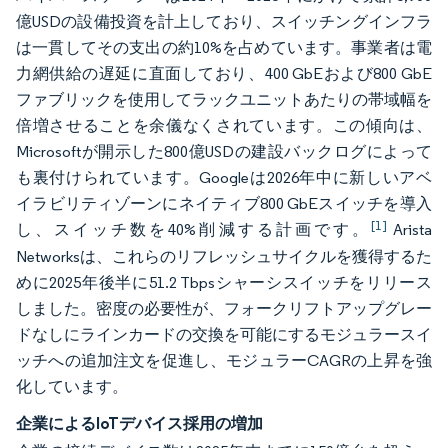
億USDの設備投資を計上しており、スイッチングインフラ
は一貫してその支出の約10%を占めています。事業者は電
力網供給の遅延に直面しており、400 GbEおよび800 GbE
ファブリックを使用してラックユニットあたりの帯域幅を
倍増させることを余儀なくされています。この傾向は、
Microsoftが開示した800億USDの建設バックログによって
も裏付けられています。Googleは2026年中に新しいアベ
イラビリティゾーンにネイティブ800 GbEスイッチを導入
[1]
し、スイッチ数を40%削減する計画です。
Arista
Networksは、これらのリフレッシュサイクルを獲得するた
めに2025年後半に51.2 Tbpsシャーシスイッチをリリース
しました。密度の必要性が、フォークリフトアップグレー
ドなしにラインカードの交換を可能にするモジュラースイ
ッチへの追加注文を促進し、モジュラーCAGRの上昇を強
化しています。
企業によるIoTデバイス採用の増加