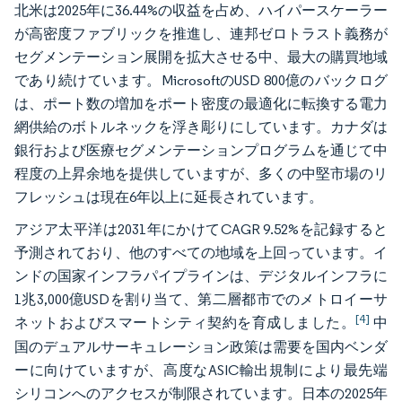
北米は2025年に36.44%の収益を占め、ハイパースケーラー
が高密度ファブリックを推進し、連邦ゼロトラスト義務が
セグメンテーション展開を拡大させる中、最大の購買地域
であり続けています。MicrosoftのUSD 800億のバックログ
は、ポート数の増加をポート密度の最適化に転換する電力
網供給のボトルネックを浮き彫りにしています。カナダは
銀行および医療セグメンテーションプログラムを通じて中
程度の上昇余地を提供していますが、多くの中堅市場のリ
フレッシュは現在6年以上に延長されています。
アジア太平洋は2031年にかけてCAGR 9.52%を記録すると
予測されており、他のすべての地域を上回っています。イ
ンドの国家インフラパイプラインは、デジタルインフラに
1兆3,000億USDを割り当て、第二層都市でのメトロイーサ
[4]
ネットおよびスマートシティ契約を育成しました。
中
国のデュアルサーキュレーション政策は需要を国内ベンダ
ーに向けていますが、高度なASIC輸出規制により最先端
シリコンへのアクセスが制限されています。日本の2025年