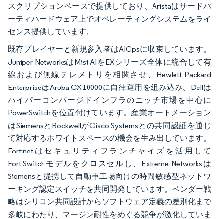
スクリプションベースで提供しており、Aristaはサードパ
ーティハードウェア上でオペレーティングシステムをライ
センス提供しています。
既存プレイヤーと新規参入者はAIOpsに収束しています。
Juniper NetworksはMist AIをEXシリーズ全体に統合して有
線および無線テレメトリを相関させ、Hewlett Packard
EnterpriseはAruba CX 10000に自律運用を組み込み、Dellは
ハイパーコンバージドインフラのニッチ市場を中心に
PowerSwitchを位置付けています。産業オートメーション
はSiemensとRockwellがCisco Systemsとの共同認証を通じ
て対応するホワイトスペースの機会を生み出しています。
Fortinetはセキュリティフランチャイズを活用して
FortiSwitchモデルをクロスセルし、Extreme Networksは
Siemensと提携して自動車工場向けの時間敏感型ネットワ
ーキング認定スイッチを共同開発しています。ベンダー戦
略はシリコン共同設計からソフトウェア定義の差別化まで
多岐にわたり、マージン耐性をめぐる競争が激化していま