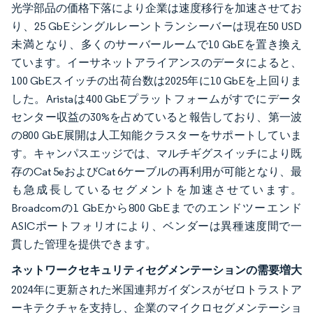
光学部品の価格下落により企業は速度移行を加速させてお
り、25 GbEシングルレーントランシーバーは現在50 USD
未満となり、多くのサーバールームで10 GbEを置き換え
ています。イーサネットアライアンスのデータによると、
100 GbEスイッチの出荷台数は2025年に10 GbEを上回りま
した。Aristaは400 GbEプラットフォームがすでにデータ
センター収益の30%を占めていると報告しており、第一波
の800 GbE展開は人工知能クラスターをサポートしていま
す。キャンパスエッジでは、マルチギグスイッチにより既
存のCat 5eおよびCat 6ケーブルの再利用が可能となり、最
も急成長しているセグメントを加速させています。
Broadcomの1 GbEから800 GbEまでのエンドツーエンド
ASICポートフォリオにより、ベンダーは異種速度間で一
貫した管理を提供できます。
ネットワークセキュリティセグメンテーションの需要増大
2024年に更新された米国連邦ガイダンスがゼロトラストア
ーキテクチャを支持し、企業のマイクロセグメンテーショ