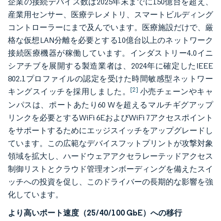
企業の接続デバイス数は2025年末までに150億台を超え、
産業用センサー、医療テレメトリ、スマートビルディング
コントローラーにまで及んでいます。医療施設だけで、厳
格な仮想LAN分離を必要とする10億台以上のネットワーク
接続医療機器が稼働しています。インダストリー4.0イニ
シアチブを展開する製造業者は、2024年に確定したIEEE
802.1プロファイルの認定を受けた時間敏感型ネットワー
[2]
キングスイッチを採用しました。
小売チェーンやキャ
ンパスは、ポートあたり60 Wを超えるマルチギグアップ
リンクを必要とするWiFi 6EおよびWiFi 7アクセスポイント
をサポートするためにエッジスイッチをアップグレードし
ています。この広範なデバイスフットプリントが攻撃対象
領域を拡大し、ハードウェアアクセラレーテッドアクセス
制御リストとクラウド管理オンボーディングを備えたスイ
ッチへの投資を促し、このドライバーの長期的な影響を強
化しています。
より高いポート速度（25/40/100 GbE）への移行