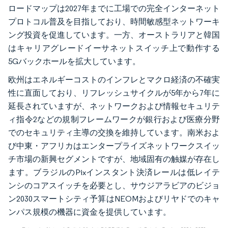
ロードマップは2027年までに工場での完全インターネット
プロトコル普及を目指しており、時間敏感型ネットワーキ
ング投資を促進しています。一方、オーストラリアと韓国
はキャリアグレードイーサネットスイッチ上で動作する
5Gバックホールを拡大しています。
欧州はエネルギーコストのインフレとマクロ経済の不確実
性に直面しており、リフレッシュサイクルが5年から7年に
延長されていますが、ネットワークおよび情報セキュリテ
ィ指令2などの規制フレームワークが銀行および医療分野
でのセキュリティ主導の交換を維持しています。南米およ
び中東・アフリカはエンタープライズネットワークスイッ
チ市場の新興セグメントですが、地域固有の触媒が存在し
ます。ブラジルのPixインスタント決済レールは低レイテ
ンシのコアスイッチを必要とし、サウジアラビアのビジョ
ン2030スマートシティ予算はNEOMおよびリヤドでのキャ
ンパス規模の機器に資金を提供しています。