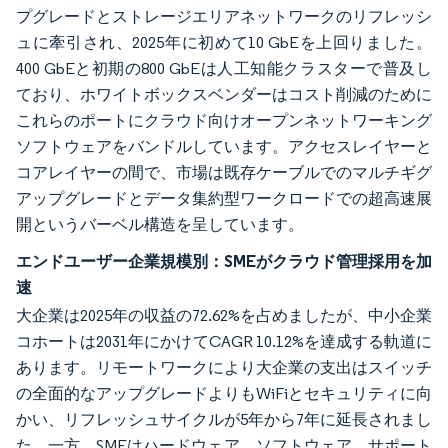
プグレードとストレージエリアネットワークのリフレッシ
ュに牽引され、2025年に初めて10 GbEを上回りました。
400 GbEと初期の800 GbEは人工知能クラスターで普及し
ており、ホワイトボックスベンダーはコスト削減のために
これらのポートにクラウド向けオープンネットワーキング
ソフトウェアをバンドルしています。アクセスレイヤーと
コアレイヤーの間で、市場は既存ケーブルでのマルチギグ
アップグレードとデータ集約型ワークロードでの超高速展
開というバーベル構造を呈しています。
エンドユーザー企業規模別：SMEがクラウド管理採用を加
速
大企業は2025年の収益の72.62%を占めましたが、中小企業
コホートは2031年にかけてCAGR 10.12%を達成する軌道に
あります。リモートワークにより大企業の支出はスイッチ
の全面的なアップグレードよりもWiFiとセキュリティに向
かい、リフレッシュサイクルが5年から7年に延長されまし
た。一方、SMEはハードウェア、ソフトウェア、サポート