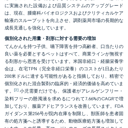
に実施された設備および品質システムのアップグレード
は、現在、腫瘍科バイオロジクスおよびクリティカルケア
輸液のスループットを向上させ、調剤薬局市場の長期的な
成長見通しを強化しています。
個別化された用量・剤形に対する需要の増加
てんかんを持つ子供、嚥下障害を持つ高齢者、口当たりの
良い薬を必要とするペットはすべて、商業ラインが無視す
る剤形から恩恵を受けています。米国非経口・経腸栄養学
会は、在宅TPN（完全非経口栄養）のコストが1日あたり
200米ドルに達する可能性があると指摘しており、精密で
個別化された混合製剤の臨床的・経済的価値を高めていま
[2]
す。
小児需要だけでも、保護者がアレルゲンフリー・
染料フリーの懸濁液を求めるにつれて7.66%のCAGRで増
加しており、服薬アドヒアランスを改善しています。FDA
ガイダンス第256号が院内在庫を制限し、獣医師を患者固
有の処方箋へと誘導するため、動物医療処方箋も増加して