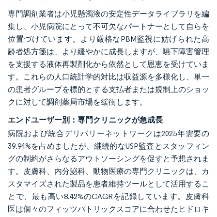
専門調剤業者は小児懸濁液の安定性データライブラリを編
集し、小児病院にとって不可欠なパートナーとして自らを
位置づけています。より厳格なPBM監視に妨げられた高
齢者処方箋は、より緩やかに成長しますが、嚥下障害管理
を支援する液体再製剤化から依然として恩恵を受けていま
す。これらの人口統計学的対比は収益源を多様化し、単一
の患者グループを標的とする支払者または規制上のショッ
クに対して調剤薬局市場を緩衝します。
エンドユーザー別：専門クリニックが急成長
病院および統合デリバリーネットワークは2025年需要の
39.94%を占めましたが、継続的なUSP監査とスタッフィン
グの制約がさらなるアウトソーシングを促すと予想されま
す。皮膚科、内分泌科、動物医療の専門クリニックは、カ
スタマイズされた製品を患者維持ツールとして活用するこ
とで、最も高い8.42%のCAGRを記録しています。皮膚科
医は個々のフィッツパトリックスコアに合わせたヒドロキ