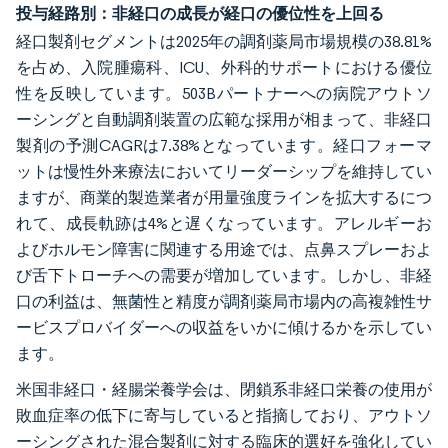
投与経路別：非経口の成長が経口の優位性を上回る
経口製剤セグメントは2025年の調剤薬局市場規模の38.81%
を占め、入院腫瘍科、ICU、外科的サポートにおける優位
性を反映しています。503Bパートナーへの病院アウトソ
ーシングと自動調剤装置の広範な採用が相まって、非経口
製剤の予測CAGRは7.38%となっています。経口フォーマ
ットは慢性外来療法においてリーダーシップを維持してい
ますが、商業的製造業者が用量強度ラインを拡大するにつ
れて、成長軌跡は4%と遅くなっています。アレルギーお
よびホルモン障害に関連する用途では、点鼻スプレーおよ
び舌下トローチへの需要が増加しています。しかし、非経
口の利益は、無菌性と精度が調剤薬局市場内の高複雑性サ
ービスプロバイダーへの収益をいかに傾けるかを示してい
ます。
米国非経口・経腸栄養学会は、閉鎖系非経口栄養の使用が
敗血症率の低下に寄与していると指摘しており、アウトソ
ーシングされた混合製剤に対する臨床的選好を強化してい