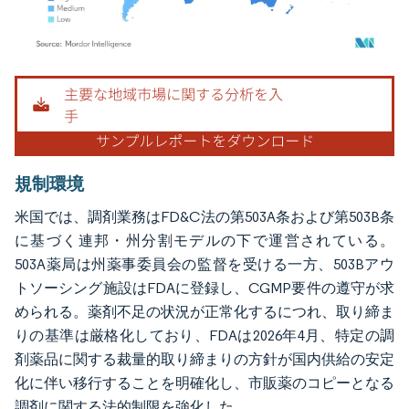
画像 © Mordor Intelligence。再利用にはCC BY 4.0の表示が必要です。
規制環境
米国では、調剤業務はFD&C法の第503A条および第503B条
に基づく連邦・州分割モデルの下で運営されている。
503A薬局は州薬事委員会の監督を受ける一方、503Bアウ
トソーシング施設はFDAに登録し、CGMP要件の遵守が求
められる。薬剤不足の状況が正常化するにつれ、取り締ま
りの基準は厳格化しており、FDAは2026年4月、特定の調
剤薬品に関する裁量的取り締まりの方針が国内供給の安定
化に伴い移行することを明確化し、市販薬のコピーとなる
調剤に関する法的制限を強化した。