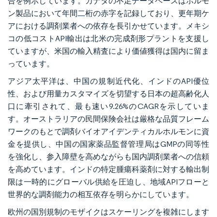
合を例示しています。カナダの不足データベースはホルモ
ン製品において年間二桁の赤字を記録しており、更年期ケ
アにおける調剤業者への依存を長引かせています。メキシ
コの低コストAPI輸出は北米の完成剤形プラントを支援し
ていますが、米国の輸入精査により価値獲得は国内に留ま
っています。
アジア太平洋は、中国の規制近代化、インドのAPI優位
性、および用量カスタマイズを切望する日本の超高齢化人
口に牽引されて、最も速い9.26%のCAGRを示していま
す。オーストラリアの民間保険会社は厳格な品質フレーム
ワークのもとで調剤バイオアイデンティカルホルモンに資
金を提供し、中国の国家薬品監督管理局はGMPの同等性
を強化し、参入障壁を高めながらも国内調剤業者への信頼
を高めています。インドの特定腫瘍科薬剤に対する輸出制
限は一時的にグローバル供給を圧迫し、地域APIフローと
世界的な調剤能力の相互依存を明らかにしています。
欧州の国別規制のモザイクはスケーリングを複雑にします