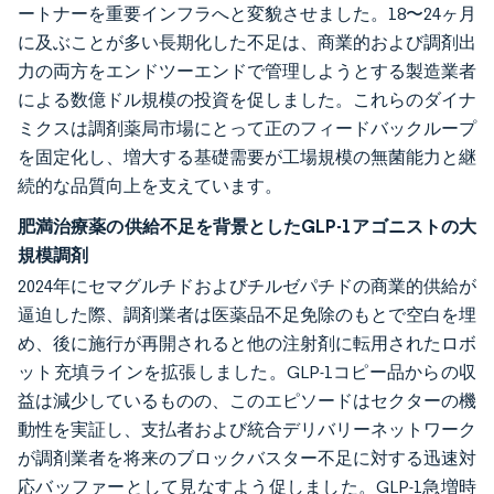
ートナーを重要インフラへと変貌させました。18〜24ヶ月
に及ぶことが多い長期化した不足は、商業的および調剤出
力の両方をエンドツーエンドで管理しようとする製造業者
による数億ドル規模の投資を促しました。これらのダイナ
ミクスは調剤薬局市場にとって正のフィードバックループ
を固定化し、増大する基礎需要が工場規模の無菌能力と継
続的な品質向上を支えています。
肥満治療薬の供給不足を背景としたGLP-1アゴニストの大
規模調剤
2024年にセマグルチドおよびチルゼパチドの商業的供給が
逼迫した際、調剤業者は医薬品不足免除のもとで空白を埋
め、後に施行が再開されると他の注射剤に転用されたロボ
ット充填ラインを拡張しました。GLP-1コピー品からの収
益は減少しているものの、このエピソードはセクターの機
動性を実証し、支払者および統合デリバリーネットワーク
が調剤業者を将来のブロックバスター不足に対する迅速対
応バッファーとして見なすよう促しました。GLP-1急増時