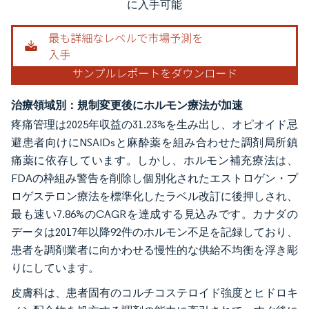
に入手可能
治療領域別：規制変更後にホルモン療法が加速
疼痛管理は2025年収益の31.23%を生み出し、オピオイド忌
避患者向けにNSAIDsと麻酔薬を組み合わせた調剤局所鎮
痛薬に依存しています。しかし、ホルモン補充療法は、
FDAの枠組み警告を削除し個別化されたエストロゲン・プ
ロゲステロン療法を標準化したラベル改訂に後押しされ、
最も速い7.86%のCAGRを達成する見込みです。カナダの
データは2017年以降92件のホルモン不足を記録しており、
患者を調剤業者に向かわせる慢性的な供給不均衡を浮き彫
りにしています。
皮膚科は、患者固有のコルチコステロイド強度とヒドロキ