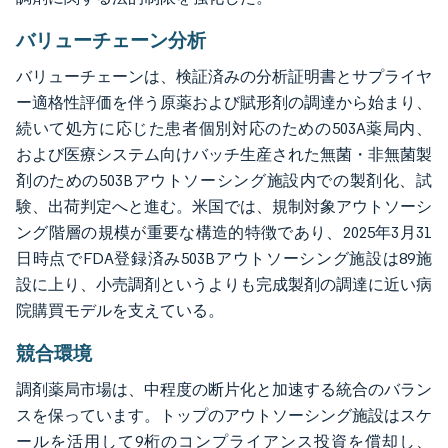
バリューチェーン分析
バリューチェーンは、検証済みの分析証明書とサプライヤ
ー適格性評価を伴う原薬および賦形剤の調達から始まり、
続いて処方に応じた患者個別対応のための503A薬局内、
および医療システム向けバッチ生産された無菌・非無菌製
剤のための503Bアウトソーシング施設内での製剤化、試
験、出荷判定へと進む。米国では、規制対象アウトソーシ
ング階層の規模が重要な構造的特徴であり、2025年3月31
日時点でFDA登録済み503Bアウトソーシング施設は89施
設に上り、小売調剤というよりも完成製剤の調達に近い病
院購買モデルを支えている。
競合環境
調剤薬局市場は、中程度の断片化と加速する統合のバラン
スを保っています。トップのアウトソーシング施設はスケ
ールを活用して9桁のコンプライアンス投資を償却し、