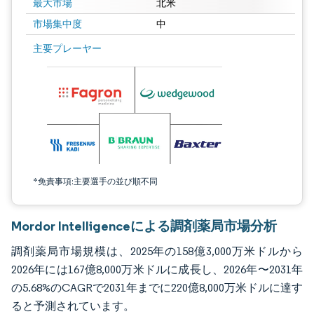
最大市場
北米
市場集中度
中
画像 © Mordor Intelligence。再利用にはCC BY 4.0の表示が必要です。
主要プレーヤー
*免責事項:主要選手の並び順不同
Mordor Intelligenceによる調剤薬局市場分析
調剤薬局市場規模は、2025年の158億3,000万米ドルから
2026年には167億8,000万米ドルに成長し、2026年〜2031年
の5.68%のCAGRで2031年までに220億8,000万米ドルに達す
ると予測されています。