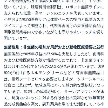
ノン配合物を処方する調剤の能力に牽引されて、すぐ後に
続いています。腫瘍科混合製剤は、ロボット無菌ラインに
支えられた低量・高マージンのニッチを代表しています。
小児および動物医療ケアは体重ベースの投与と風味カスタ
マイズによって調整され、代謝障害向けの栄養補助食品は
調剤薬局業界内で小さいながらも守りやすいニッチを切り
開いています。
無菌性別：非無菌の増加が局所および動物医療需要と並行
無菌製品は2025年収益の57.98%を支配しましたが、皮膚科
および動物医療処方箋が増殖するにつれて、非無菌ライン
は2031年にかけて6.45%のCAGRが見込まれています。USP
800が適用するホルモンクリームなどの有害非無菌品目
は、排気フードとPPEを必要としますが、クリーンルーム
投資には及ばず、地域薬局にとって魅力的な選択肢となっ
ています。規制上の障壁が低く、ターンアラウンドが速
く、局所カバレッジに対する保険会社の寛容さが非無菌製
品の成長曲線を高め、調剤薬局市場でまだ活動している小