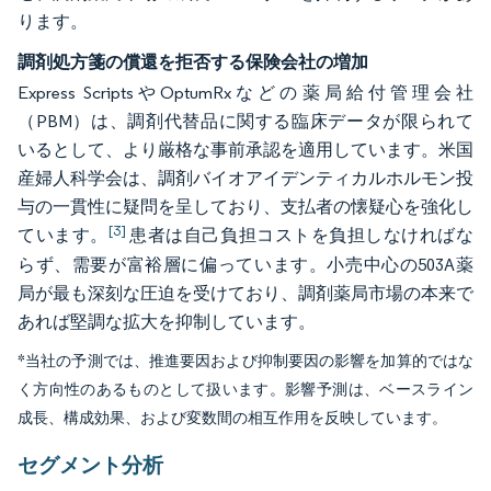
ります。
調剤処方箋の償還を拒否する保険会社の増加
Express ScriptsやOptumRxなどの薬局給付管理会社
（PBM）は、調剤代替品に関する臨床データが限られて
いるとして、より厳格な事前承認を適用しています。米国
産婦人科学会は、調剤バイオアイデンティカルホルモン投
与の一貫性に疑問を呈しており、支払者の懐疑心を強化し
[3]
ています。
患者は自己負担コストを負担しなければな
らず、需要が富裕層に偏っています。小売中心の503A薬
局が最も深刻な圧迫を受けており、調剤薬局市場の本来で
あれば堅調な拡大を抑制しています。
*当社の予測では、推進要因および抑制要因の影響を加算的ではな
く方向性のあるものとして扱います。影響予測は、ベースライン
成長、構成効果、および変数間の相互作用を反映しています。
セグメント分析