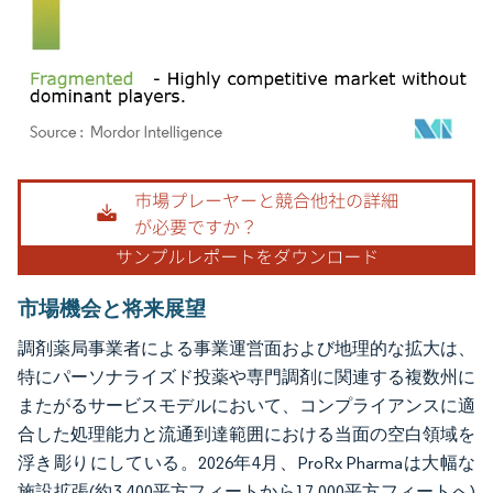
画像 © Mordor Intelligence。再利用にはCC BY 4.0の表示が必要です。
市場機会と将来展望
調剤薬局事業者による事業運営面および地理的な拡大は、
特にパーソナライズド投薬や専門調剤に関連する複数州に
またがるサービスモデルにおいて、コンプライアンスに適
合した処理能力と流通到達範囲における当面の空白領域を
浮き彫りにしている。2026年4月、ProRx Pharmaは大幅な
施設拡張(約3,400平方フィートから17,000平方フィートへ)