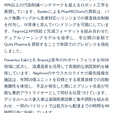
95%以上の汚染削減ベンチマークを超えるロボット工学を
展開しています。BaxterによるPharMEDiumの買収は、バ
ルク無菌バッグから患者対応シリンジまでの垂直統合制御
を付与し、IV溶液と並んでバンドリングを可能にしていま
す。FagronはAPI供給と完成フォーマットを組み合わせた
デュアルソーシングモデルを追求し、非公開の金額で
QuVa Pharmaを買収することで米国でのプレゼンスを強化
しました。
Fresenius KabiとB. Braunは長年のIVポートフォリオを503B
領域に拡大し、流通資産を活用して長期的な病院契約を確
保しています。Nephronのサウスカロライナの最先端複合
施設は、年間10億ユニットを目標とする産業規模での自動
無菌性を体現し、不足が発生した際にスプリント生産が可
能な量的アウトライヤーとして同社を位置づけています。
デジタルヘルス参入者は遠隔医療診断と集中調剤を組み合
わせ、一部のパイロットでは処方から配達までの時間を48
時間以内に短縮しています。