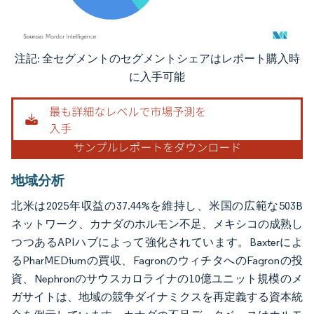
注記: 全セグメントのセグメントシェアはレポート購入時
画像 © Mordor Intelligence。再利用にはCC BY 4.0の表示が必要です。
に入手可能
地域分析
北米は2025年収益の37.44%を維持し、米国の広範な503B
ネットワーク、カナダのホルモン不足、メキシコの成熟し
つつあるAPIハブによって強化されています。Baxterによ
るPharMEDiumの買収、FagronのウィチタへのFagronの投
資、Nephronのサウスカロライナの10億ユニット規模のメ
ガサイトは、地域の競争ダイナミクスを再定義する資本統