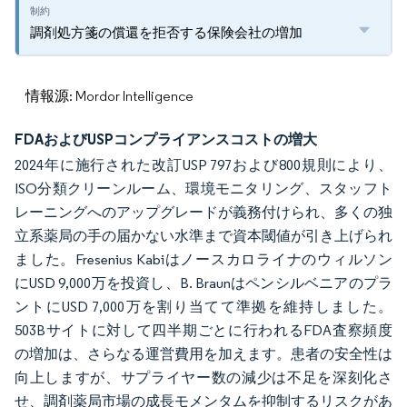
調剤処方箋の償還を拒否する保険会社の増加
情報源: Mordor Intelligence
FDAおよびUSPコンプライアンスコストの増大
2024年に施行された改訂USP 797および800規則により、
ISO分類クリーンルーム、環境モニタリング、スタッフト
レーニングへのアップグレードが義務付けられ、多くの独
立系薬局の手の届かない水準まで資本閾値が引き上げられ
ました。Fresenius Kabiはノースカロライナのウィルソン
にUSD 9,000万を投資し、B. Braunはペンシルベニアのプラ
ントにUSD 7,000万を割り当てて準拠を維持しました。
503Bサイトに対して四半期ごとに行われるFDA査察頻度
の増加は、さらなる運営費用を加えます。患者の安全性は
向上しますが、サプライヤー数の減少は不足を深刻化さ
せ、調剤薬局市場の成長モメンタムを抑制するリスクがあ