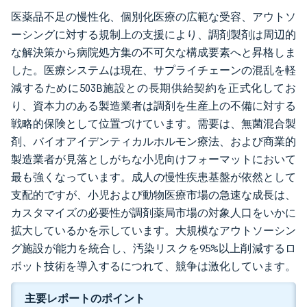
医薬品不足の慢性化、個別化医療の広範な受容、アウトソ
ーシングに対する規制上の支援により、調剤製剤は周辺的
な解決策から病院処方集の不可欠な構成要素へと昇格しま
した。医療システムは現在、サプライチェーンの混乱を軽
減するために503B施設との長期供給契約を正式化してお
り、資本力のある製造業者は調剤を生産上の不備に対する
戦略的保険として位置づけています。需要は、無菌混合製
剤、バイオアイデンティカルホルモン療法、および商業的
製造業者が見落としがちな小児向けフォーマットにおいて
最も強くなっています。成人の慢性疾患基盤が依然として
支配的ですが、小児および動物医療市場の急速な成長は、
カスタマイズの必要性が調剤薬局市場の対象人口をいかに
拡大しているかを示しています。大規模なアウトソーシン
グ施設が能力を統合し、汚染リスクを95%以上削減するロ
ボット技術を導入するにつれて、競争は激化しています。
主要レポートのポイント