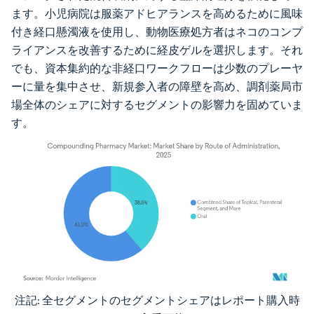
ます。小児病院は服薬アドヒアランスを高めるために風味
付き経口懸濁液を使用し、動物医療処方者はネコのコンプ
ライアンスを改善するために経皮ゲルを選択します。それ
でも、資本集約的な非経口ワークフローは少数のプレーヤ
ーに量を集中させ、新規参入者の障壁を高め、調剤薬局市
場全体のシェアに対するセグメントの影響力を固めていま
す。
注記: 全セグメントのセグメントシェアはレポート購入時
画像 © Mordor Intelligence。再利用にはCC BY 4.0の表示が必要です。