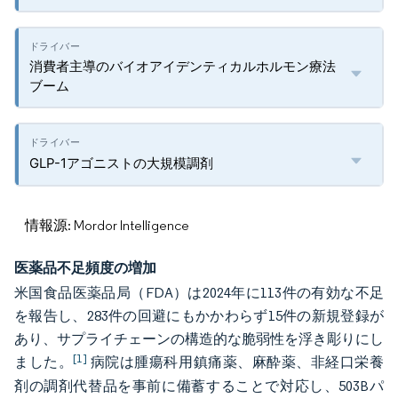
消費者主導のバイオアイデンティカルホルモン療法
ブーム
GLP-1アゴニストの大規模調剤
情報源: Mordor Intelligence
医薬品不足頻度の増加
米国食品医薬品局（FDA）は2024年に113件の有効な不足
を報告し、283件の回避にもかかわらず15件の新規登録が
あり、サプライチェーンの構造的な脆弱性を浮き彫りにし
[1]
ました。
病院は腫瘍科用鎮痛薬、麻酔薬、非経口栄養
剤の調剤代替品を事前に備蓄することで対応し、503Bパ