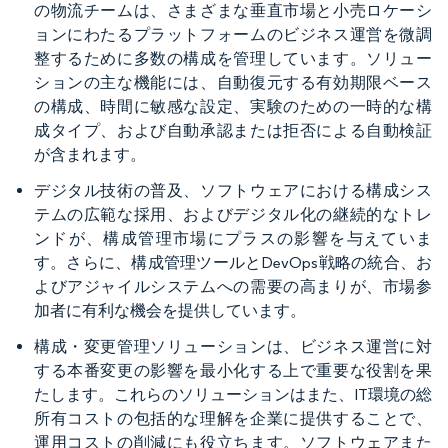
の物流チームは、さまざまな垂直市場と小売ロケーシ
ョンにわたるプラットフォームのビジネス運営を微調
整するために多数の構成を管理しています。ソリュー
ションの主な機能には、自動復元する有効期限ベース
の構成、時間に敏感な設定、実験のための一時的な構
成タイプ、および自動承認または拒否による自動検証
が含まれます。
デジタル技術の普及、ソフトウェアにおける構成シス
テムの広範な採用、およびデジタル化の継続的なトレ
ンドが、構成管理市場にプラスの影響を与えていま
す。さらに、構成管理ツールとDevOps戦略の統合、お
よびアジャイルシステムへの需要の高まりが、市場参
加者に有利な機会を提供しています。
構成・変更管理ソリューションは、ビジネス運営に対
する本番変更の影響を最小化する上で重要な役割を果
たします。これらのソリューションはまた、IT環境の総
所有コストの包括的な理解を企業に提供することで、
運用コストの削減にも役立ちます。ソフトウェアまた