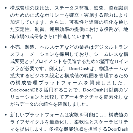
構成管理の採用は、ステータス監視、監査、資産識別
のための正式なポリシーを確立・実施する能力により
加速しています。さらに、可視性と追跡の強化を通じ
た安定性、制御、運用効率の提供における役割が、地
域市場の成長をさらに推進しています。
小売、製造、ヘルスケアなどの業界はデジタルトラン
スフォーメーションを採用しており、シームレスな構
成変更とデプロイメントを促進するための堅牢なITイン
フラが必要です。例えば、DoorDashは、物流チームが
拡大するビジネス設定と構成値の範囲を管理するため
の構成管理プラットフォームを開発しました。
CockroachDBを活用することで、DoorDashは以前のソ
リューションと比較してアーキテクチャを簡素化しな
がらデータの永続性を確保しました。
新しいプラットフォームは実験を可能にし、構成値の
ライフサイクルを最適化し、柔軟性とスケーラビリテ
ィを提供します。多様な機能領域を担当するDoorDash