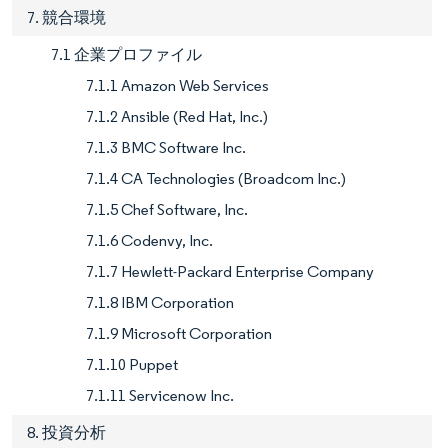
7. 競合環境
7.1 企業プロファイル
7.1.1 Amazon Web Services
7.1.2 Ansible (Red Hat, Inc.)
7.1.3 BMC Software Inc.
7.1.4 CA Technologies (Broadcom Inc.)
7.1.5 Chef Software, Inc.
7.1.6 Codenvy, Inc.
7.1.7 Hewlett-Packard Enterprise Company
7.1.8 IBM Corporation
7.1.9 Microsoft Corporation
7.1.10 Puppet
7.1.11 Servicenow Inc.
8. 投資分析