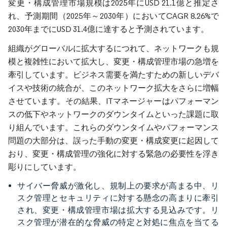
変更・構成管理市場規模は2025年にUSD 21.1億と推定さ
れ、予測期間（2025年～2030年）においてCAGR 8.26%で
2030年までにUSD 31.4億に達すると予測されています。
組織がグローバルに拡大するにつれて、ネットワークも規
模と複雑性において拡大し、変更・構成管理市場の急増を
牽引しています。ビジネス需要を満たすための新しいデバ
イスや技術の統合が、このネットワーク拡大をさらに増幅
させています。その結果、ITマネージャーはパフォーマン
スの低下やネットワークのダウンタイムといった課題に取
り組んでいます。これらのダウンタイムやパフォーマンス
問題の大部分は、誤った手動の変更・構成変更に起因して
おり、変更・構成管理の強化に対する緊急の必要性を浮き
彫りにしています。
サイバー脅威が激化し、規制上の要求が高まる中、リ
スク管理とセキュリティに対する懸念の高まりに牽引
され、変更・構成管理市場は拡大する見込みです。リ
スク管理が潜在的な脅威の特定と対処に焦点を当てる