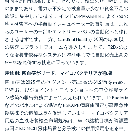
時間を約2日短縮します。それでも、検査の18.43%は手動
のままであり、電力が不安定で検査量が少ない資金不足の
施設に集中しています。インドのPM-ABHIMによる730の
地区検査室への半自動インキュベーター設置計画は、これ
らのユーザーの一部をエントリーレベルの自動化へと移行
させるはずです。一方、Cardinal Healthが米国の6,000以上
の病院にプラットフォームを導入したことで、T2Dxのよ
うな培養非依存型システムは2031年までに自動化売上高の
5〜7%を確保する軌道に乗っています。
用途別:
菌血症がリード、マイコバクテリアが急増
菌血症は2025年のセグメント売上高の64.24%を占め、
CMSおよびジョイント・コミッションへの中心静脈ライ
ン感染の報告義務によって支えられています。T2Bacteria
などのパネルによる迅速なESKAPE病原体同定が高度急性
期病棟での追加成長を促進しています。マイコバクテリア
用途の血液培養検査市場規模は、WHO結核目標が資源重
点国にBD MGIT液体培養と分子検出の併用採用を迫る中、