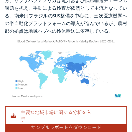
方、サブサハラアフリカは電力および低温輸送チェーンの
課題を抱え、手動による検査が依然として主流となってい
る。南米はブラジルのSUS整備を中心に、三次医療機関へ
の半自動化プラットフォームの導入が進んでいるが、農村
部の拠点は地域ハブへの検体輸送に依存している。
画像 © Mordor Intelligence。再利用にはCC BY 4.0の表示が必要です。