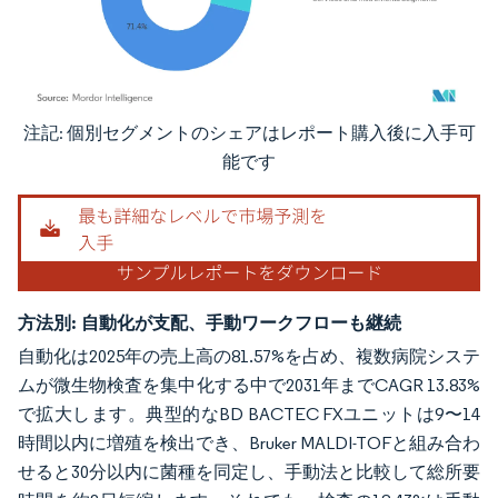
注記: 個別セグメントのシェアはレポート購入後に入手可
画像 © Mordor Intelligence。再利用にはCC BY 4.0の表示が必要です。
能です
方法別:
自動化が支配、手動ワークフローも継続
自動化は2025年の売上高の81.57%を占め、複数病院システ
ムが微生物検査を集中化する中で2031年までCAGR 13.83%
で拡大します。典型的なBD BACTEC FXユニットは9〜14
時間以内に増殖を検出でき、Bruker MALDI-TOFと組み合わ
せると30分以内に菌種を同定し、手動法と比較して総所要