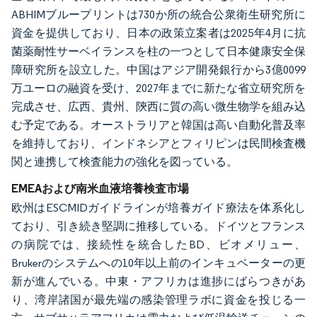
ABHIMブループリントは730か所の統合公衆衛生研究所に
資金を提供しており、日本の政策立案者は2025年4月に抗
菌薬耐性サーベイランスを柱の一つとして日本健康安全保
障研究所を設立した。中国はアジア開発銀行から3億0099
万ユーロの融資を受け、2027年までに新たな省立研究所を
完成させ、広西、貴州、陝西に質の高い微生物学を組み込
む予定である。オーストラリアと韓国は高い自動化普及率
を維持しており、インドネシアとフィリピンは民間検査機
関と連携して検査能力の強化を図っている。
EMEAおよび南米血液培養検査市場
欧州はESCMIDガイドラインが培養ガイド療法を体系化し
ており、引き続き堅調に推移している。ドイツとフランス
の病院では、接続性を統合したBD、ビオメリュー、
Brukerのシステムへの10年以上前のインキュベーターの更
新が進んでいる。中東・アフリカは進捗にばらつきがあ
り、湾岸諸国が最先端の感染管理ラボに資金を投じる一