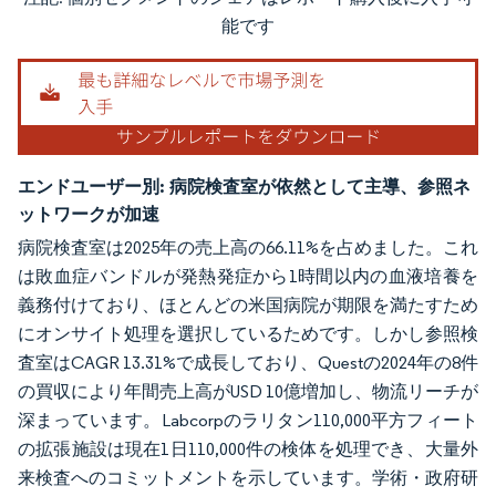
画像 © Mordor Intelligence。再利用にはCC BY 4.0の表示が必要です。
能です
エンドユーザー別:
病院検査室が依然として主導、参照ネ
ットワークが加速
病院検査室は2025年の売上高の66.11%を占めました。これ
は敗血症バンドルが発熱発症から1時間以内の血液培養を
義務付けており、ほとんどの米国病院が期限を満たすため
にオンサイト処理を選択しているためです。しかし参照検
査室はCAGR 13.31%で成長しており、Questの2024年の8件
の買収により年間売上高がUSD 10億増加し、物流リーチが
深まっています。Labcorpのラリタン110,000平方フィート
の拡張施設は現在1日110,000件の検体を処理でき、大量外
来検査へのコミットメントを示しています。学術・政府研