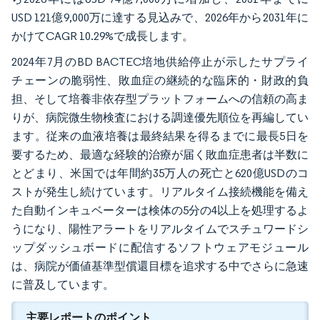
USD 121億9,000万に達する見込みで、2026年から2031年に
かけてCAGR 10.29%で成長します。
2024年7月のBD BACTEC培地供給停止が示したサプライ
チェーンの脆弱性、敗血症の継続的な臨床的・財政的負
担、そして培養非依存型プラットフォームへの信頼の高ま
りが、病院微生物検査における調達優先順位を再編してい
ます。従来の血液培養は最終結果を得るまでに最長5日を
要するため、最適な経験的治療が届く敗血症患者は半数に
とどまり、米国では年間約35万人の死亡と620億USDのコ
ストが発生し続けています。リアルタイム接続機能を備え
た自動インキュベーターは検体の5分の4以上を処理するよ
うになり、陽性アラートをリアルタイムでスチュワードシ
ップダッシュボードに配信するソフトウェアモジュール
は、病院が価値基準型償還目標を追求する中でさらに急速
に普及しています。
主要レポートのポイント