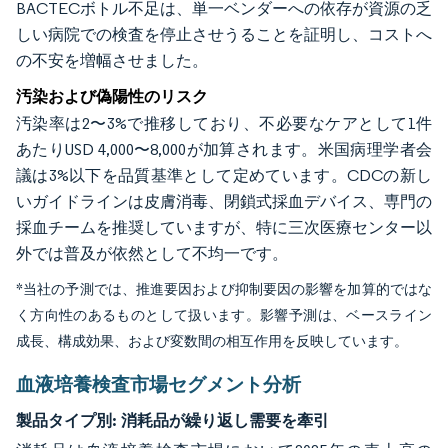
BACTECボトル不足は、単一ベンダーへの依存が資源の乏
しい病院での検査を停止させうることを証明し、コストへ
の不安を増幅させました。
汚染および偽陽性のリスク
汚染率は2〜3%で推移しており、不必要なケアとして1件
あたりUSD 4,000〜8,000が加算されます。米国病理学者会
議は3%以下を品質基準として定めています。CDCの新し
いガイドラインは皮膚消毒、閉鎖式採血デバイス、専門の
採血チームを推奨していますが、特に三次医療センター以
外では普及が依然として不均一です。
*当社の予測では、推進要因および抑制要因の影響を加算的ではな
く方向性のあるものとして扱います。影響予測は、ベースライン
成長、構成効果、および変数間の相互作用を反映しています。
血液培養検査市場セグメント分析
製品タイプ別:
消耗品が繰り返し需要を牽引