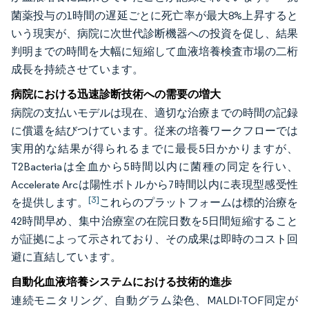
菌薬投与の1時間の遅延ごとに死亡率が最大8%上昇すると
いう現実が、病院に次世代診断機器への投資を促し、結果
判明までの時間を大幅に短縮して血液培養検査市場の二桁
成長を持続させています。
病院における迅速診断技術への需要の増大
病院の支払いモデルは現在、適切な治療までの時間の記録
に償還を結びつけています。従来の培養ワークフローでは
実用的な結果が得られるまでに最長5日かかりますが、
T2Bacteriaは全血から5時間以内に菌種の同定を行い、
Accelerate Arcは陽性ボトルから7時間以内に表現型感受性
[3]
を提供します。
これらのプラットフォームは標的治療を
42時間早め、集中治療室の在院日数を5日間短縮すること
が証拠によって示されており、その成果は即時のコスト回
避に直結しています。
自動化血液培養システムにおける技術的進歩
連続モニタリング、自動グラム染色、MALDI-TOF同定が