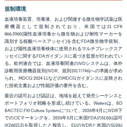
規制環境
血液培養装置、培養液、および関連する微生物学試薬は医
療機器として規制されており、米国では21 CFR
866.3960(陽性血液培養から微生物および耐性マーカーを
識別する核酸ベースアッセイ)を含むFDA微生物学規制、
および陽性血液培養検体に使用されるマルチプレックスア
ッセイに関するFDAガイダンスに基づき監督が行われてい
る。欧州連合では、血液培養関連のIVDシステムは、体外
診断用医療機器規則(IVDR、規則2017/746)への準拠が求め
られ、MDCG 2024-11などのMDCGガイダンスに反映され
た技術文書および性能評価の要件を含む。
最近の認可および認証は、地域を超えて発売シーケンスと
ポートフォリオ戦略を形成し続けている。Watersは、BD
BACTEC FXI Culture Systemについて、2026年4月にIVDR下
でのCEマーキングを、2026年5月に米国FDAの510(k)認可
(K260213)を取得したと報告し、EUのIVDRと米国の510(k)