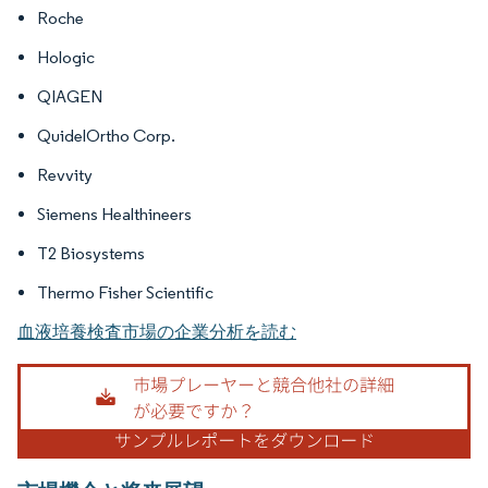
Roche
Hologic
QIAGEN
QuidelOrtho Corp.
Revvity
Siemens Healthineers
T2 Biosystems
Thermo Fisher Scientific
血液培養検査市場の企業分析を読む