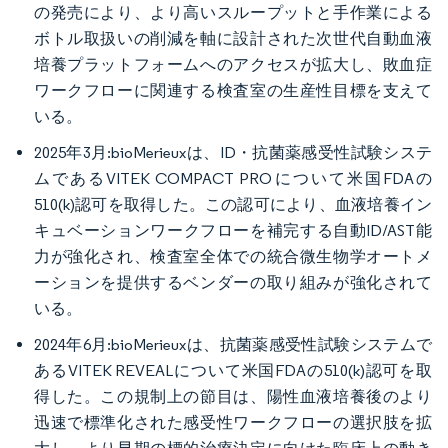
の発売により、より高いスループットと手作業による
ボトル取扱いの削減を軸に設計された次世代自動血液
培養プラットフォームへのアクセスが拡大し、敗血症
ワークフローに関連する検査室の生産性目標を支えて
いる。
2025年3月:bioMerieuxは、ID・抗菌薬感受性試験システ
ムであるVITEK COMPACT PROについて米国FDAの
510(k)認可を取得した。この認可により、血液培養イン
キュベーションワークフローを補完する自動ID/AST能
力が強化され、検査室全体での統合微生物学オートメ
ーションを提供するベンダーの取り組みが強化されて
いる。
2024年6月:bioMerieuxは、抗菌薬感受性試験システムで
あるVITEK REVEALについて米国FDAの510(k)認可を取
得した。この規制上の節目は、陽性血液培養後のより
迅速で標準化された感受性ワークフローの選択肢を拡