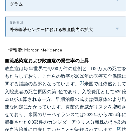
グラム
外来輸液センターにおける検査能力の拡大
情報源: Mordor Intelligence
血流感染症および敗血症の発生率の上昇
敗血症は毎年世界で4,900万件の症例と1,100万人の死亡を
もたらしており、これらの数字が2026年の医療安全保障に
[1]
関する議論の基盤となっています。
米国では依然として
入院患者の死亡原因の第1位であり、入院費用として620億
USDが加算される一方、早期治療の成功は病原体のより迅
速な同定にかかっています。真菌の脅威がリスクを増幅さ
せており、米国のサーベイランスでは2022年から2023年に
捕捉された8,033件のカンジダ・アウリス分離株のうち36%
[2]
が血液培養に由来していたことが記録されています。
抗