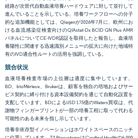
経路が次世代自動血液培養ハードウェアに対して並行して
進んでいることを示している。培養ワークフローへの分子
的な追加機能としては、Qiagenが2026年7月に、欧州にお
ける血流感染症検査向けのQIAstat-Dx BCID GN Plus AMR
パネルについてCE-IVDR認証を取得したと報告し、血液培
養陽性に関連する迅速識別メニューの拡大に向けた地域特
有のIVD適合性ルートの活用を強調している。
競合状況
血液培養検査市場の上位層は適度に集中しています。
BD、bioMérieux、Brukerは、顧客を独自の培地およびサー
ビス契約に縛り付ける資本設備契約を通じて自動化設置を
支配しています。BDによるUSD 175億のWaters買収は、代
謝物フィンガープリントが一部の培養工程に取って代わる
可能性のある未来を指し示しています。
培養非依存型イノベーションはホワイトスペースのニッチ
に位置しています。T2 BiosystemsはCardinal Healthの6,000