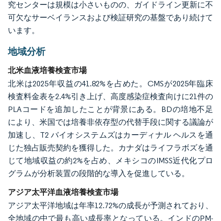
究センターは規模は小さいものの、ガイドライン更新に不
可欠なサーベイランスおよび検証研究の基盤であり続けて
います。
地域分析
北米血液培養検査市場
北米は2025年収益の41.82%を占めた。CMSが2025年臨床
検査料金表を2.4%引き上げ、高度感染症検査向けに21件の
PLAコードを追加したことが背景にある。BDの培地不足
により、米国では培養非依存型の代替手段に関する議論が
加速し、T2 バイオシステムズはカーディナル ヘルスを通
じた独占販売契約を獲得した。カナダはライフラボズを通
じて地域収益の約2%を占め、メキシコのIMSS近代化プロ
グラムが分析装置の段階的な導入を促進している。
アジア太平洋血液培養検査市場
アジア太平洋地域は年率12.72%の成長が予測されており、
全地域の中で最も高い成長率となっている。インドのPM-