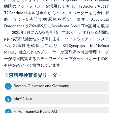
病院のフットプリントを活用しており、T2Bacteriaおよび
T2Candidaパネルは全血からインキュベーターを完全に省
略して3〜5時間で病原体を同定します。Accelerate
Diagnosticsは2024年9月にAccelerate ArcのFDA認可を取得
し、2025年3月にWAVEを申請しており、いずれも8時間以
内の表現型感受性を提供します。ソフトウェアエコシステ
ムが粘着性を確保しており、BD Synapsys、bioMérieux
MYLA、独立したLISプレーヤーが薬剤師や感染管理リーダ
ーが毎日閲覧するスチュワードシップダッシュボードの所
有権をめぐって競争しています。
血液培養検査業界リーダー
Becton, Dickinson and Company
bioMérieux
F. Hoffmann-La Roche AG