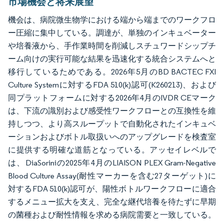
市場機会と将来展望
機会は、病院微生物学における端から端までのワークフロ
ー圧縮に集中している。調達が、単独のインキュベーター
や培養液から、手作業時間を削減しスチュワードシップチ
ーム向けの実行可能な結果を迅速化する統合システムへと
移行しているためである。2026年5月のBD BACTEC FXI
Culture Systemに対するFDA 510(k)認可(K260213)、および
同プラットフォームに対する2026年4月のIVDR CEマーク
は、下流の識別および感受性ワークフローとの互換性を維
持しつつ、より高スループットで自動化されたインキュベ
ーションおよびボトル取扱いへのアップグレードを検査室
に提供する明確な道筋となっている。アッセイレベルで
は、DiaSoriniの2025年4月のLIAISON PLEX Gram-Negative
Blood Culture Assay(耐性マーカーを含む27ターゲット)に
対するFDA 510(k)認可が、陽性ボトルワークフローに適合
するメニュー拡大を支え、完全な継代培養を待たずに早期
の菌種および耐性情報を求める病院需要と一致している。