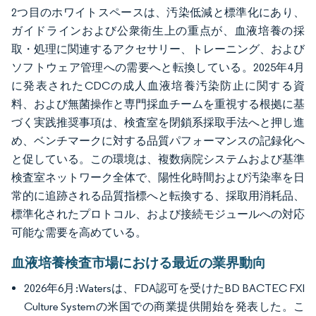
2つ目のホワイトスペースは、汚染低減と標準化にあり、
ガイドラインおよび公衆衛生上の重点が、血液培養の採
取・処理に関連するアクセサリー、トレーニング、および
ソフトウェア管理への需要へと転換している。2025年4月
に発表されたCDCの成人血液培養汚染防止に関する資
料、および無菌操作と専門採血チームを重視する根拠に基
づく実践推奨事項は、検査室を閉鎖系採取手法へと押し進
め、ベンチマークに対する品質パフォーマンスの記録化へ
と促している。この環境は、複数病院システムおよび基準
検査室ネットワーク全体で、陽性化時間および汚染率を日
常的に追跡される品質指標へと転換する、採取用消耗品、
標準化されたプロトコル、および接続モジュールへの対応
可能な需要を高めている。
血液培養検査市場における最近の業界動向
2026年6月:Watersは、FDA認可を受けたBD BACTEC FXI
Culture Systemの米国での商業提供開始を発表した。こ