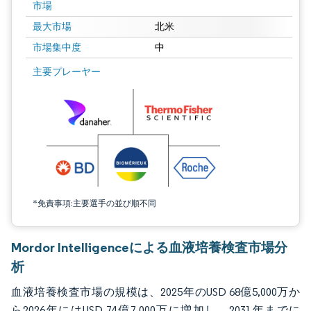
市場
最大市場
北米
市場集中度
中
画像 © Mordor Intelligence。再利用にはCC BY 4.0の表示が必要です。
主要プレーヤー
*免責事項:主要選手の並び順不同
Mordor Intelligenceによる血液培養検査市場分
析
血液培養検査市場の規模は、2025年のUSD 68億5,000万か
ら2026年にはUSD 74億7,000万に増加し、2031年までに