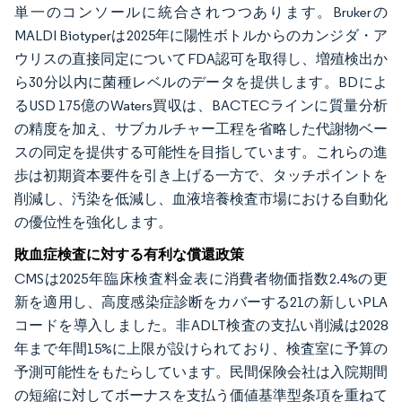
単一のコンソールに統合されつつあります。Brukerの
MALDI Biotyperは2025年に陽性ボトルからのカンジダ・ア
ウリスの直接同定についてFDA認可を取得し、増殖検出か
ら30分以内に菌種レベルのデータを提供します。BDによ
るUSD 175億のWaters買収は、BACTECラインに質量分析
の精度を加え、サブカルチャー工程を省略した代謝物ベー
スの同定を提供する可能性を目指しています。これらの進
歩は初期資本要件を引き上げる一方で、タッチポイントを
削減し、汚染を低減し、血液培養検査市場における自動化
の優位性を強化します。
敗血症検査に対する有利な償還政策
CMSは2025年臨床検査料金表に消費者物価指数2.4%の更
新を適用し、高度感染症診断をカバーする21の新しいPLA
コードを導入しました。非ADLT検査の支払い削減は2028
年まで年間15%に上限が設けられており、検査室に予算の
予測可能性をもたらしています。民間保険会社は入院期間
の短縮に対してボーナスを支払う価値基準型条項を重ねて