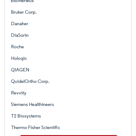
bioMérieux
Bruker Corp.
Danaher
DiaSorin
Roche
Hologic
QIAGEN
QuidelOrtho Corp.
Revvity
Siemens Healthineers
T2 Biosystems
Thermo Fisher Scientific