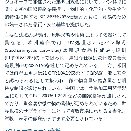
ジュネーブで開催された第49回総会において、パン酵母に
関する初の国際規格を採択し、物理的・化学的・微生物学
的特性に関するISO 23983:2025仕様とともに、貿易のため
の統一された品質・安全基準を提供した。
主要な法域の規制は、原料形態や技術によって依然として
異なる。欧州連合では、UV処理されたパン酵母
(Saccharomyces cerevisiae)は新規食品枠組み(規則
(EU)2015/2283)の下で扱われ、詳細な仕様は欧州委員会実
施規則(EU)2022/196を通じて定められている。一方、米国
では酵母エキスは21 CFR 184.1983の下でGRAS(一般に安全
と認められる)として扱われ、微生物含量や鉛含量など明
確な制限が設けられている。中国では、食品加工用酵母製
品に対してGB/T 20886.1-2021などの国家基準が適用され
ており、重金属や微生物の閾値が定められているため、世
界規模のサプライヤーにとって複数市場にわたる文書化、
試験、表示の徹底がますます必要とされている。
バリューチェーン分析