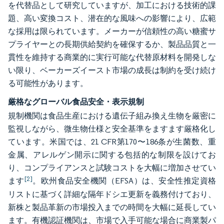
を代替品として研究していますが、加工における技術的課
題、高い変換コスト、潜在的な風味への影響により、広範
な採用は限られています。メーカーが信頼性の高い糖蜜サ
プライヤーとの長期供給契約を確保するか、製品品質と一
貫性を維持する商業的に実行可能な代替原材料を開発しな
い限り、ベーカーズイースト市場の成長は制約を受け続け
る可能性があります。
厳格なグローバル食品安全・表示規制
規制機関は食品生産における遺伝子組み換え生物を厳密に
監視しながら、微生物仕様と安全基準をますます厳格化し
ています。米国では、21 CFR第170〜186条が生菌数、重
金属、アレルゲン開示に関する包括的な制限を設けてお
り、コンプライアンスと試験コストを大幅に増加させてい
[2]
ます
。欧州食品安全機関（EFSA）は、安全性推定資格
リストに基づく詳細な隔年ドシエ更新を義務付けており、
新株と製品革新の市場投入までの時間を大幅に延長してい
ます。有機認証機関は、市場で入手可能な場合に商業製パ