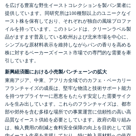
を広げる豊富な野生イーストコレクションを製パン業者に
提供しています。同研究所は100種類以上のユニークなイ
ースト株を保有しており、それぞれが独自の風味プロファ
イルを持っています。このトレンドは、クリーンラベル製
品がますます普及している欧州および北米市場を中心に、
シンプルな原材料表示を維持しながらパンの香りを高める
株に対するベーカーズイースト市場での専門的な需要を牽
引しています。
新興経済圏における小売製パンチェーンの拡大
東南アジア、中東、アフリカ全域でのカフェ・ベーカリー
フランチャイズの成長は、堅牢な物流と技術サポート能力
を持つサプライヤーに恩恵をもたらす安定した需要サイク
ルを生み出しています。これらのフランチャイズは、都市
部や郊外を含む多様な場所での事業運営に信頼性の高い高
品質なイースト供給を必要としています。政府の取り組み
は、輸入費用の削減と食料安全保障の向上を目的として国
内イースト生産を支援しており、特に輸入原材料への依存