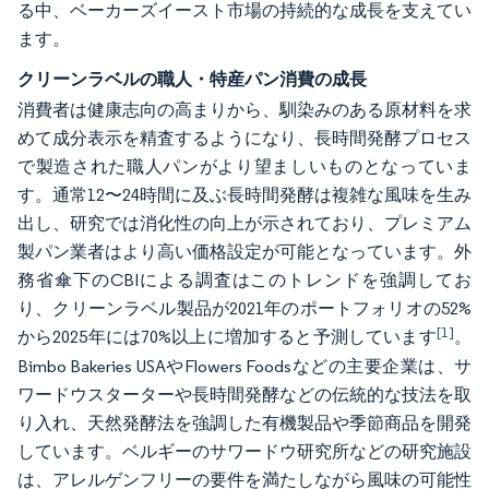
る中、ベーカーズイースト市場の持続的な成長を支えてい
ます。
クリーンラベルの職人・特産パン消費の成長
消費者は健康志向の高まりから、馴染みのある原材料を求
めて成分表示を精査するようになり、長時間発酵プロセス
で製造された職人パンがより望ましいものとなっていま
す。通常12〜24時間に及ぶ長時間発酵は複雑な風味を生み
出し、研究では消化性の向上が示されており、プレミアム
製パン業者はより高い価格設定が可能となっています。外
務省傘下のCBIによる調査はこのトレンドを強調してお
り、クリーンラベル製品が2021年のポートフォリオの52%
[1]
から2025年には70%以上に増加すると予測しています
。
Bimbo Bakeries USAやFlowers Foodsなどの主要企業は、サ
ワードウスターターや長時間発酵などの伝統的な技法を取
り入れ、天然発酵法を強調した有機製品や季節商品を開発
しています。ベルギーのサワードウ研究所などの研究施設
は、アレルゲンフリーの要件を満たしながら風味の可能性