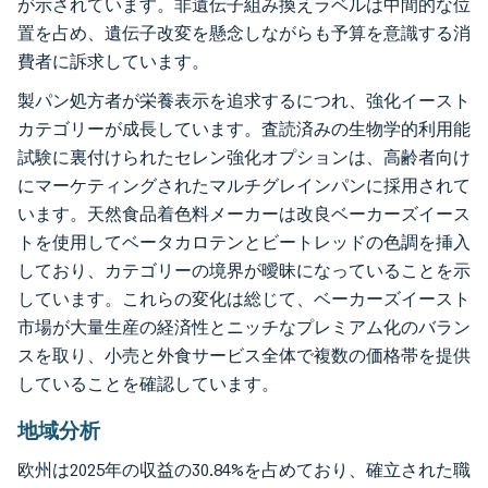
が示されています。非遺伝子組み換えラベルは中間的な位
置を占め、遺伝子改変を懸念しながらも予算を意識する消
費者に訴求しています。
製パン処方者が栄養表示を追求するにつれ、強化イースト
カテゴリーが成長しています。査読済みの生物学的利用能
試験に裏付けられたセレン強化オプションは、高齢者向け
にマーケティングされたマルチグレインパンに採用されて
います。天然食品着色料メーカーは改良ベーカーズイース
トを使用してベータカロテンとビートレッドの色調を挿入
しており、カテゴリーの境界が曖昧になっていることを示
しています。これらの変化は総じて、ベーカーズイースト
市場が大量生産の経済性とニッチなプレミアム化のバラン
スを取り、小売と外食サービス全体で複数の価格帯を提供
していることを確認しています。
地域分析
欧州は2025年の収益の30.84%を占めており、確立された職