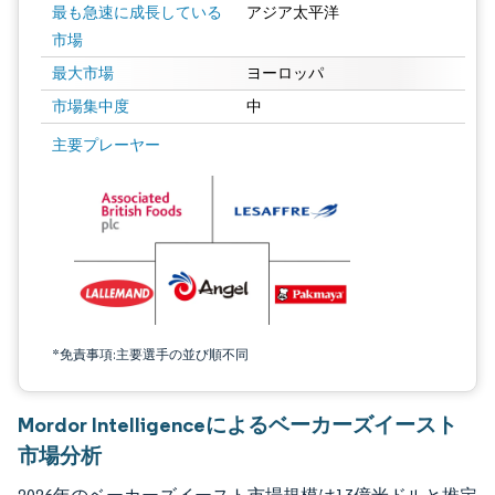
最も急速に成長している
アジア太平洋
市場
最大市場
ヨーロッパ
市場集中度
中
画像 © Mordor Intelligence。再利用にはCC BY 4.0の表示が必要です。
主要プレーヤー
*免責事項:主要選手の並び順不同
Mordor Intelligenceによるベーカーズイースト
市場分析