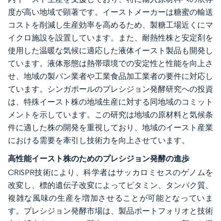
度が高い地域で顕著です。イーストメーカーは糖蜜の輸送
コストを削減し生産効率を高めるため、製糖工場近くにマ
イクロ施設を設置しています。また、耐熱性株と安定剤を
使用した温暖な気候に適応した液体イースト製品も開発し
ています。液体形態は熱帯環境での安定性と性能を向上さ
せ、地域の製パン業者や工業食品加工業者の要件に対応し
ています。シンガポールのプレシジョン発酵研究への投資
は、特殊イースト株の地域生産に対する同地域のコミット
メントを示しています。この研究は地域の原材料と気候条
件に適した株の開発を重視しており、地域のイースト産業
における需要を牽引し技術力を向上させています。
高性能イースト株のためのプレシジョン発酵の進歩
CRISPR技術により、科学者はサッカロミセスのゲノムを
改変し、標的遺伝子改変によってビタミン、タンパク質、
複雑な風味の生産を増加させることが可能となっていま
す。プレシジョン発酵市場は、製品ポートフォリオと技術