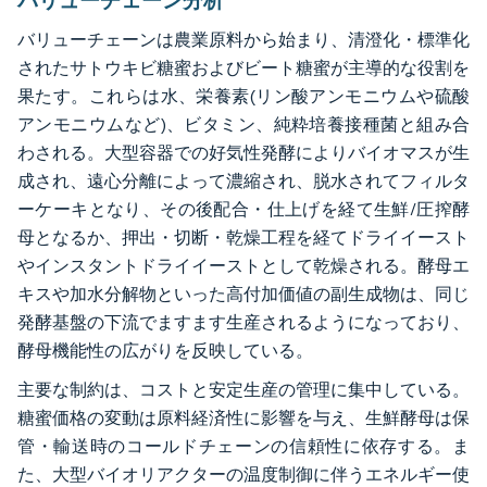
バリューチェーンは農業原料から始まり、清澄化・標準化
されたサトウキビ糖蜜およびビート糖蜜が主導的な役割を
果たす。これらは水、栄養素(リン酸アンモニウムや硫酸
アンモニウムなど)、ビタミン、純粋培養接種菌と組み合
わされる。大型容器での好気性発酵によりバイオマスが生
成され、遠心分離によって濃縮され、脱水されてフィルタ
ーケーキとなり、その後配合・仕上げを経て生鮮/圧搾酵
母となるか、押出・切断・乾燥工程を経てドライイースト
やインスタントドライイーストとして乾燥される。酵母エ
キスや加水分解物といった高付加価値の副生成物は、同じ
発酵基盤の下流でますます生産されるようになっており、
酵母機能性の広がりを反映している。
主要な制約は、コストと安定生産の管理に集中している。
糖蜜価格の変動は原料経済性に影響を与え、生鮮酵母は保
管・輸送時のコールドチェーンの信頼性に依存する。ま
た、大型バイオリアクターの温度制御に伴うエネルギー使