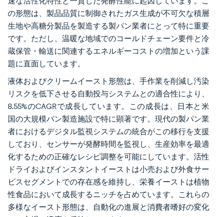
速な活性化特性と一貫した発酵性能に起因しています。こ
の形態は、製品品質に制御されたガス生成が不可欠な積層
生地や高糖分製品を製造する製パン業者にとって特に重要
です。ただし、温暖な地域でのコールドチェーン要件と冷
蔵保管・輸送に関連するエネルギーコストの増加という課
題に直面しています。
液体およびクリームイースト形態は、手作業を削減し汚染
リスクを低下させる自動投与システムとの適合性により、
8.55%のCAGRで成長しています。この成長は、日本と米
国の大規模パン製造施設で特に顕著です。現代の製パン業
者におけるデジタル監視システムの統合がこの移行を支援
しており、センサーが発酵時間を監視し、生産効率を最適
化するための正確なレシピ調整を可能にしています。活性
ドライおよびインスタントイーストは小売および外食サー
ビスセグメントでの存在感を維持し、栄養イーストは植物
性食品において成長するニッチを占めています。これらの
多様なイースト形態は、自動化の進展と消費者嗜好の変化