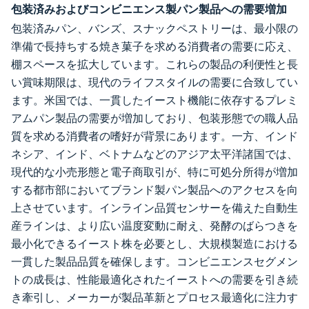
包装済みおよびコンビニエンス製パン製品への需要増加
包装済みパン、バンズ、スナックペストリーは、最小限の
準備で長持ちする焼き菓子を求める消費者の需要に応え、
棚スペースを拡大しています。これらの製品の利便性と長
い賞味期限は、現代のライフスタイルの需要に合致してい
ます。米国では、一貫したイースト機能に依存するプレミ
アムパン製品の需要が増加しており、包装形態での職人品
質を求める消費者の嗜好が背景にあります。一方、インド
ネシア、インド、ベトナムなどのアジア太平洋諸国では、
現代的な小売形態と電子商取引が、特に可処分所得が増加
する都市部においてブランド製パン製品へのアクセスを向
上させています。インライン品質センサーを備えた自動生
産ラインは、より広い温度変動に耐え、発酵のばらつきを
最小化できるイースト株を必要とし、大規模製造における
一貫した製品品質を確保します。コンビニエンスセグメン
トの成長は、性能最適化されたイーストへの需要を引き続
き牽引し、メーカーが製品革新とプロセス最適化に注力す