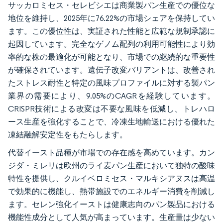
サッカロミセス・セレビシエは商業製パン生産での優位な
地位を維持し、2025年に76.22%の市場シェアを保持してい
ます。この優位性は、実証された性能と広範な規制承認に
起因しています。完全なゲノム配列の利用可能性により効
率的な株の最適化が可能となり、市場での継続的な重要性
が確保されています。遺伝子改変バリアントは、改善され
たストレス耐性と特定の風味プロファイルに対する製パン
業界の需要により、9.05%のCAGRを経験しています。
CRISPR技術による改変は不要な風味を低減し、トレハロ
ース生産を強化することで、冷凍生地輸送における優れた
凍結融解安定性をもたらします。
代替イースト品種が市場での存在感を高めています。カン
ジダ・ミレリは欧州のライ麦パン生産において独特の酸味
特性を提供し、クルイベロミセス・マルキシアヌスは高温
で効果的に機能し、熱帯施設でのエネルギー消費を削減し
ます。セレン強化イーストは健康志向のパン製品における
機能性成分として人気が高まっています。生産量は少ない