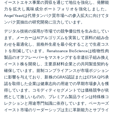
イーストエキス事業の買収を通じて地位を強化し、発酵能
力を拡大し風味成分ポートフォリオを強化しました。
Angel Yeastは代替タンパク質市場への参入拡大に向けてタ
ンパク質抽出の研究開発に注力しています。
デジタル技術の採用が市場での競争優位性を生み出してい
ます。メーカーはAIアルゴリズムを実装して原料の組み合
わせを最適化し、規格外生産を最小化することで生産コス
トを削減しています。Renaissance BioScienceは植物性肉
製品のオフフレーバーをマスキングする非遺伝子組み換え
イースト株を開発し、主要原材料企業との共同製造契約を
確保しています。規制コンプライアンスが市場ポジション
に影響を与えており、新株のGRAS認証またはEFSA QPS承
認を取得した企業は健康志向の用途での早期市場参入を獲
得しています。コモディティセグメントでは価格競争が依
然として激しいものの、プレミアム製品ラインは特殊株コ
レクションと用途専門知識に依存しています。ベーカーズ
イースト市場のリーダーシップは主に革新能力とサプライ