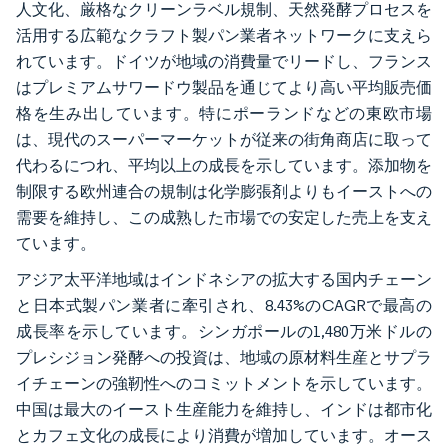
人文化、厳格なクリーンラベル規制、天然発酵プロセスを
活用する広範なクラフト製パン業者ネットワークに支えら
れています。ドイツが地域の消費量でリードし、フランス
はプレミアムサワードウ製品を通じてより高い平均販売価
格を生み出しています。特にポーランドなどの東欧市場
は、現代のスーパーマーケットが従来の街角商店に取って
代わるにつれ、平均以上の成長を示しています。添加物を
制限する欧州連合の規制は化学膨張剤よりもイーストへの
需要を維持し、この成熟した市場での安定した売上を支え
ています。
アジア太平洋地域はインドネシアの拡大する国内チェーン
と日本式製パン業者に牽引され、8.43%のCAGRで最高の
成長率を示しています。シンガポールの1,480万米ドルの
プレシジョン発酵への投資は、地域の原材料生産とサプラ
イチェーンの強靭性へのコミットメントを示しています。
中国は最大のイースト生産能力を維持し、インドは都市化
とカフェ文化の成長により消費が増加しています。オース