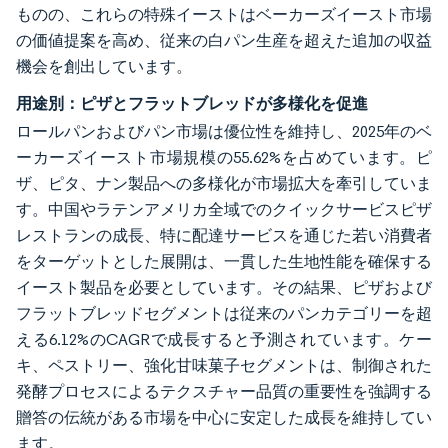
ものの、これらの特殊イーストはベーカーズイースト市場
の価値提案を高め、従来の白パン生産を超えた追加の収益
機会を創出しています。
用途別：ピザとフラットブレッドが多様化を促進
ロールパンおよびパン市場は優位性を維持し、2025年のベ
ーカーズイースト市場規模の55.62%を占めています。ピ
ザ、ピタ、ナン製品への多様化が市場拡大を牽引していま
す。中国やラテンアメリカ全域でのクイックサービスピザ
レストランの成長、特に配達サービスを通じた若い消費者
をターゲットとした展開は、一貫した生地性能を確保する
イースト製品を必要としています。その結果、ピザおよび
フラットブレッドセグメントは従来のパンカテゴリーを超
える6.12%のCAGRで成長すると予測されています。ケー
キ、ペストリー、強化甘味菓子セグメントは、制御された
発酵プロセスによるテクスチャー品質の重要性を強調する
贈答の伝統がある市場を中心に安定した成長を維持してい
ます。