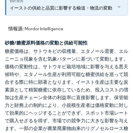
イーストの供給と品質に影響する輸送・物流の変動
情報源: Mordor Intelligence
砂糖/糖蜜原料価格の変動と供給可能性
糖蜜価格は、サトウキビの収穫量、エタノール需要、エル
ニーニョ現象を含む気象パターンに基づいて変動します。
価格の変動性は、サトウキビ栽培地域に影響を与える悪天
候時や、エタノール生産が利用可能な糖蜜供給を巡って競
合する際に特に顕著となります。イースト生産は主要な炭
素源として精製糖蜜に依存しているため、投入コストの増
加は生産チェーン全体の利益率に直接影響します。保管能
力と財務上の制約により、小規模生産者は価格変動に対し
て効果的にヘッジすることができず、スポット市場レート
で購入せざるを得ず、市場での競争力に大きな影響を与え
ます。一部の企業が農業廃棄物由来のリグノセルロース糖