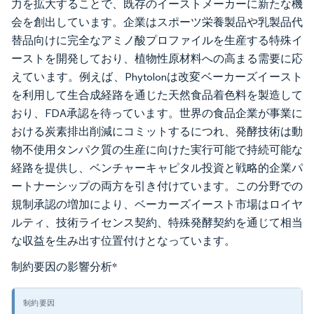
力を拡大することで、既存のイーストメーカーに新たな機
会を創出しています。企業はスポーツ栄養製品や乳製品代
替品向けに完全なアミノ酸プロファイルを生産する特殊イ
ーストを開発しており、植物性原材料への高まる需要に応
えています。例えば、Phytolonは改変ベーカーズイースト
を利用して生合成経路を通じた天然食品着色料を製造して
おり、FDA承認を待っています。世界の食品企業が事業に
おける炭素排出削減にコミットするにつれ、発酵技術は動
物不使用タンパク質の生産に向けた実行可能で持続可能な
経路を提供し、ベンチャーキャピタル投資と戦略的企業パ
ートナーシップの両方を引き付けています。この分野での
規制承認の増加により、ベーカーズイースト市場はロイヤ
ルティ、技術ライセンス契約、特殊発酵契約を通じて相当
な収益を生み出す位置付けとなっています。
制約要因の影響分析
*