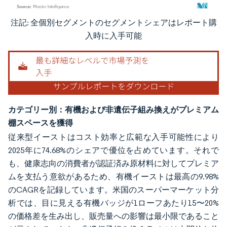
注記: 全個別セグメントのセグメントシェアはレポート購
画像 © Mordor Intelligence。再利用にはCC BY 4.0の表示が必要です。
入時に入手可能
カテゴリー別：有機および非遺伝子組み換えがプレミアム
棚スペースを獲得
従来型イーストはコスト効率と広範な入手可能性により
2025年に74.68%のシェアで優位を占めています。それで
も、健康志向の消費者が認証済み原材料に対してプレミア
ムを支払う意欲があるため、有機イーストは最高の9.98%
のCAGRを記録しています。米国のスーパーマーケット分
析では、目に見える有機バッジが1ローフあたり15〜20%
の価格差を生み出し、販売量への影響は最小限であること