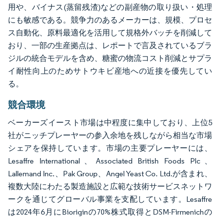
用や、バイナス(蒸留残渣)などの副産物の取り扱い・処理
にも敏感である。競争力のあるメーカーは、規模、プロセ
ス自動化、原料最適化を活用して規格外バッチを削減して
おり、一部の生産拠点は、レポートで言及されているブラ
ジルの統合モデルを含め、糖蜜の物流コスト削減とサプラ
イ耐性向上のためサトウキビ産地への近接を優先してい
る。
競合環境
ベーカーズイースト市場は中程度に集中しており、上位5
社がニッチプレーヤーの参入余地を残しながら相当な市場
シェアを保持しています。市場の主要プレーヤーには、
Lesaffre International、Associated British Foods Plc、
Lallemand Inc.、Pak Group、Angel Yeast Co. Ltd.が含まれ、
複数大陸にわたる製造施設と広範な技術サービスネットワ
ークを通じてグローバル事業を支配しています。Lesaffre
は2024年6月にBioriginの70%株式取得とDSM-Firmenichの