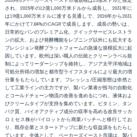
2026年のベーカーズイースト市場規模は13億米ドルと推定
され、2025年の12億1,000万米ドルから成長し、2031年に
は19億1,000万米ドルに達する見通しで、2026年から2031
年にかけて7.84%のCAGRで成長します。成長の勢いは、
日常的なパンのプレミアム化、クイックサービスレストラ
ンの拡大、および発酵機能をレブニング以外にも拡大する
プレシジョン発酵プラットフォームの急速な規模拡大に起
因しています。欧州は深い職人の伝統とクリーンラベル規
制によってリーダーシップを維持し、アジア太平洋地域は
可処分所得の増加と都市型ライフスタイルにより最大の増
分量をもたらしています。フレッシュ/圧縮形態は依然と
して工業ラインの主力ですが、製パン業者が投与の自動化
とコールドチェーン物流の改善を進めるにつれ、液体およ
びクリームタイプが支持を集めています。ビタミン、タン
パク質、バイオアクティブ成分の収率を高める改良サッカ
ロミセス株がパイロットから商業バッチへと移行してお
り、既存企業とスタートアップに新たな収益源をもたらし
ています。全体として、ベーカーズイースト市場は、製パ