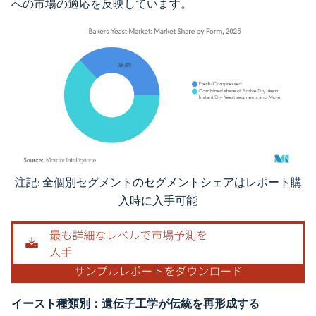
への市場の適応を反映しています。
注記: 全個別セグメントのセグメントシェアはレポート購
画像 © Mordor Intelligence。再利用にはCC BY 4.0の表示が必要です。
入時に入手可能
イースト種類別：遺伝子工学が伝統を再形成する