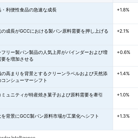
品・利便性食品の急速な成長
+1.8%
光の成長がGCCにおける製パン原料需要を押し上げる
+2.1%
ンフリー製パン製品の人気上昇がバインダーおよび増
+0.6%
需要を増加させる
識の高まりを背景とするクリーンラベルおよび天然添
+1.4%
のコンシューマーシフト
コミュニティが特産焼き菓子および原料需要を牽引
+1.0%
大を背景にGCC製パン原料市場が工業化へシフト
+1.3%
or Intelligence