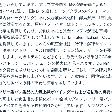
をもたらしています。アラブ首長国連邦経済観光省によると、2
は79.3%に達し、国内外を通じてトップクラスのパフォーマ
機内食ケータリングに不可欠な液体乳化剤、酵素溶液、特殊油
ズに対応するため、原料サプライヤーはセントラルキッチンの
化剤を提供しており、労働力不足と賃金インフレが進む市場に
要な成長分野として浮上しており、Emirates、Etihad、Qat
を提供しています。これらの航空会社は、冷凍・解凍サイクル
、冷凍ペストリー、および個別ポーション済みデザートを必要
にします。高級ホテルにとどまらず、観光の波及効果はGCC
ストラン（QSR）チェーンの拡大にも見られます。Dunkin'、Tim
ック需要を取り込むために店舗数を増やしており、常温陳列条
需要をさらに押し上げています。こうした動向は、同地域の成
新的な製パン原料の重要な役割を示しています。
フリー製パン製品の人気上昇がバインダーおよび増粘剤の需要
の高まりと食生活の多様化がGCC全域でグルテンフリー製パ
ンの必要性を高める技術的課題が生じています。サウジアラビ