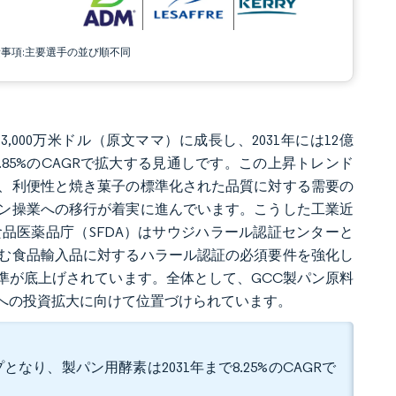
責事項:主要選手の並び順不同
億3,000万米ドル（原文ママ）に成長し、2031年には12億
て6.85%のCAGRで拡大する見通しです。この上昇トレンド
、利便性と焼き菓子の標準化された品質に対する需要の
ン操業への移行が着実に進んでいます。こうした工業近
品医薬品庁（SFDA）はサウジハラール認証センターと
む食品輸入品に対するハラール認証の必須要件を強化し
準が底上げされています。全体として、GCC製パン原料
への投資拡大に向けて位置づけられています。
となり、製パン用酵素は2031年まで8.25%のCAGRで