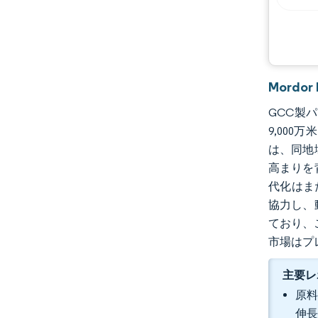
機会と展望
業界の動向
Mordo
GCC製パ
9,000
は、同地
高まりを
代化はま
協力し、
ており、
市場はプ
主要レ
原料
伸