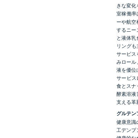
きな変化
室稼働率
ーや航空
するニー
と液体乳
リングも主
サービス
みロール
液を優位
サービスレ
食とスナ
酵素溶液
支える革
グルテン
健康意識
工デンプ