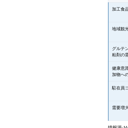
加工食
地域観
グルテ
粘剤の
健康意
加物へ
駐在員
需要増
情報源: Mord