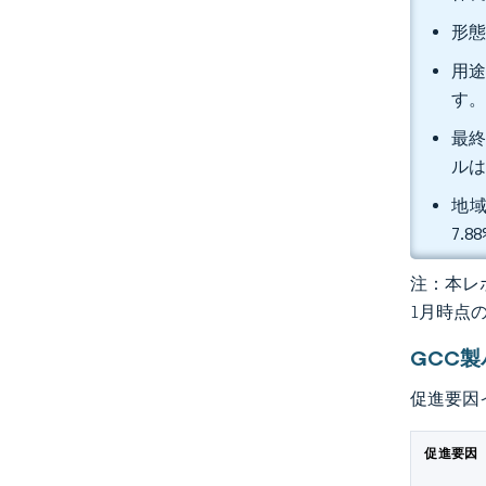
形態
用途
す
最終
ルは
地域
7.
注：本レポ
1月時点
GCC
促進要因
促進要因