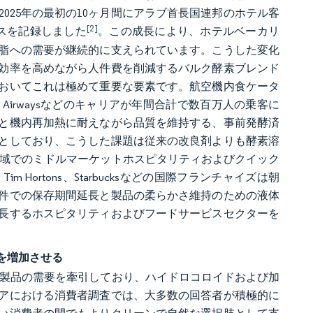
025年の最初の10ヶ月間にアラブ首長国連邦のホテル客
[2]
ンスを記録しました
。この成長により、ホテルベーカリ
脂への需要が継続的に支えられています。こうした変化
効率を高めながら人件費を削減するバルク酵素ブレンド
おいてこれは極めて重要な要素です。航空機内食ケータ
ar Airwaysなどのキャリアが年間合計で数百万人の乗客に
と機内再加熱に耐えながら品質を維持する、事前発酵済
としており、こうした課題は従来の改良剤よりも酵素溶
全域でのミドルマーケットホスピタリティおよびクイック
 Hortons、Starbucksなどの国際フランチャイズは朝
件での保存期間延長と製品の柔らかさ維持のための液体
長するホスピタリティおよびフードサービスセクターを
を増加させる
ン製品の需要を牽引しており、ハイドロコロイドおよび加
アにおける消費者調査では、大多数の回答者が積極的に