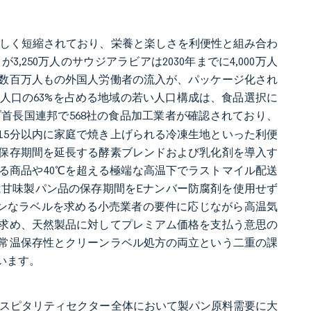
著しく短縮されており、栄養と楽しさを利便性と組み合わ
50万人のサウジアラビアは2030年までに4,000万人
数百万人もの外国人労働者の流入が、パッケージ化され
人口の63%を占める地域の若い人口構成は、食品選択に
ブ首長国連邦で568社の食品加工業者が確認されており、
15分以内に家庭で焼き上げられる冷凍生地といった利便
保存期間を延長する酵素ブレンドおよび乳化剤を導入す
る商品や40℃を超える極端な高温下でラストマイル配送
yは甘味製パン品の保存期間をEナンバー防腐剤を使用せず
よりクリーンなラベルを求める小売業者の要件に応じながら高温気
求め、天然製品に対してプレミアム価格を支払う意思の
常温保存性とクリーンラベル処方の両立という二重の課
います。
ホスピタリティセクター全体において製パン原料需要に大