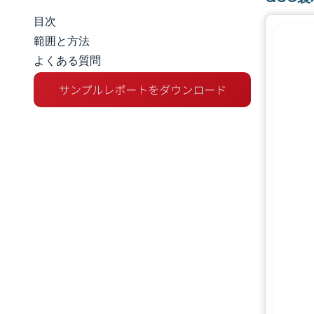
目次
市場規模とシェア
範囲と方法
よくある質問
市場分析
トレンドとインサイト
セグメント分析
地理分析
規制環境
バリューチェーン分析
競争環境
主要プレーヤー