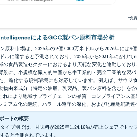
*免
r IntelligenceによるGCC製パン原料市場分析
ン原料市場は、2025年の9億7,000万米ドルから2026年には9
万米ドルに達すると予測されており、2026年から2031年にかけ
域の食品製造セクターにおけるより広範な変化と連動しており
背景に、小規模な職人的生産から半工業的・完全工業的な製パ
た、進化する規制環境にも対応しています。例えば、サウジ食
動物由来成分（特定の油脂、乳製品、製パン原料を含む）を含
これにより地域サプライチェーンの品質・コンプライアンス基
レミアム化の継続、ハラール遵守の深化、および地産地消調達
ポートの概要
タイプ別では、甘味料が2025年に24.18%の売上シェアでトップ
長すると予測されています。