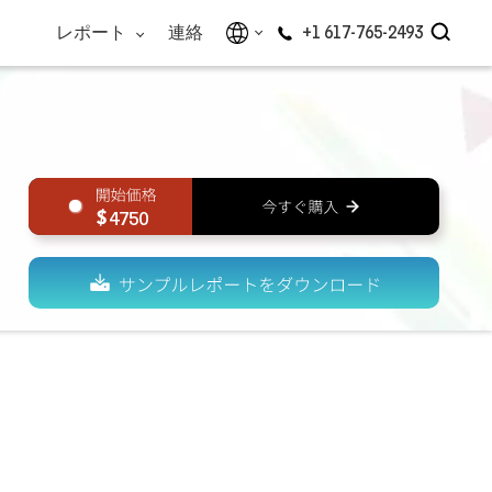
レポート
連絡
+1 617-765-2493
4750