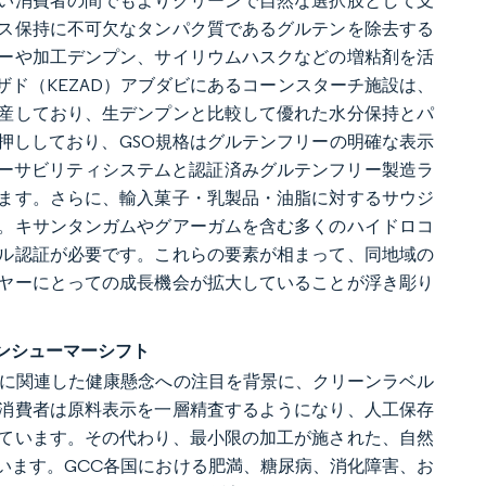
い消費者の間でもよりクリーンで自然な選択肢として支
ス保持に不可欠なタンパク質であるグルテンを除去する
ーや加工デンプン、サイリウムハスクなどの増粘剤を活
sのケザド（KEZAD）アブダビにあるコーンスターチ施設は、
産しており、生デンプンと比較して優れた水分保持とパ
押ししており、GSO規格はグルテンフリーの明確な表示
レーサビリティシステムと認証済みグルテンフリー製造ラ
ます。さらに、輸入菓子・乳製品・油脂に対するサウジ
。キサンタンガムやグアーガムを含む多くのハイドロコ
ル認証が必要です。これらの要素が相まって、同地域の
ヤーにとっての成長機会が拡大していることが浮き彫り
ンシューマーシフト
ルに関連した健康懸念への注目を背景に、クリーンラベル
消費者は原料表示を一層精査するようになり、人工保存
ています。その代わり、最小限の加工が施された、自然
います。GCC各国における肥満、糖尿病、消化障害、お