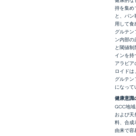
健康的な
持を集め
と、パン
用して食感
グルテン
ン内部の
と閾値制
インを持
アラビア
ロイドは
グルテン
になって
健康意識
GCC地
および天
料、合成
由来で容