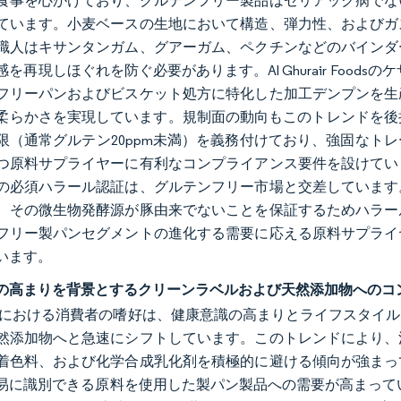
食事を心がけており、グルテンフリー製品はセリアック病でな
ています。小麦ベースの生地において構造、弾力性、およびガ
職人はキサンタンガム、グアーガム、ペクチンなどのバインダ
を再現しほぐれを防ぐ必要があります。Al Ghurair Food
フリーパンおよびビスケット処方に特化した加工デンプンを生
柔らかさを実現しています。規制面の動向もこのトレンドを後
限（通常グルテン20ppm未満）を義務付けており、強固なト
つ原料サプライヤーに有利なコンプライアンス要件を設けてい
の必須ハラール認証は、グルテンフリー市場と交差しています
、その微生物発酵源が豚由来でないことを保証するためハラー
フリー製パンセグメントの進化する需要に応える原料サプライ
います。
の高まりを背景とするクリーンラベルおよび天然添加物へのコ
域における消費者の嗜好は、健康意識の高まりとライフスタイ
然添加物へと急速にシフトしています。このトレンドにより、
着色料、および化学合成乳化剤を積極的に避ける傾向が強まっ
易に識別できる原料を使用した製パン製品への需要が高まって