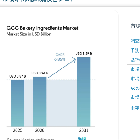
市
調査
予測
基準
市場規
市場規
成長率 
画像 © Mordor Intelligence。再利用にはCC BY 4
市場
画像 ©
主要