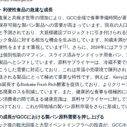
・利便性食品の急速な成長
進展と共稼ぎ世帯の増加により、GCC全域で食事準備時間が
保存可能な製パン製品への需要が高まっています。現在の人口が3,2
と予測されており、大規模建設プロジェクトに引き付けられる
ック食品に対する相当な機会を生み出しています。30歳未満が
[1]
便性をますます重視しています
。さらに、2024年にはアラ
は個別包装のマフィン、スライス済みサンドイッチ用食パン、
製品へとシフトしています。原料サプライヤーは、冷蔵不要で
こうした需要に対応しており、これは常温小売環境で陳列され
送される製品にとって極めて重要な特性です。例えば、Kerr
%延長するBiobake Fresh Rich酵素を提供しており、
る廃棄ロスを削減しています。また、健康的な食事を積極的に
ジ消費者の間で高まる健康意識は、原料サプライヤーに対して
つけており、これが同地域の製パン原料市場をさらに形成して
の成長がGCCにおける製パン原料需要を押し上げる
ック後の観光回復と大型イベントインフラへの投資が、GCC