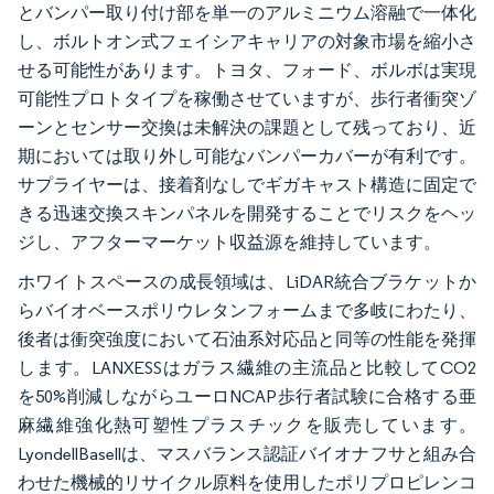
とバンパー取り付け部を単一のアルミニウム溶融で一体化
し、ボルトオン式フェイシアキャリアの対象市場を縮小さ
せる可能性があります。トヨタ、フォード、ボルボは実現
可能性プロトタイプを稼働させていますが、歩行者衝突ゾ
ーンとセンサー交換は未解決の課題として残っており、近
期においては取り外し可能なバンパーカバーが有利です。
サプライヤーは、接着剤なしでギガキャスト構造に固定で
きる迅速交換スキンパネルを開発することでリスクをヘッ
ジし、アフターマーケット収益源を維持しています。
ホワイトスペースの成長領域は、LiDAR統合ブラケットか
らバイオベースポリウレタンフォームまで多岐にわたり、
後者は衝突強度において石油系対応品と同等の性能を発揮
します。LANXESSはガラス繊維の主流品と比較してCO2
を50%削減しながらユーロNCAP歩行者試験に合格する亜
麻繊維強化熱可塑性プラスチックを販売しています。
LyondellBasellは、マスバランス認証バイオナフサと組み合
わせた機械的リサイクル原料を使用したポリプロピレンコ