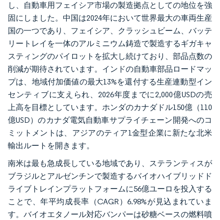
し、自動車用フェイシア市場の製造拠点としての地位を強
固にしました。中国は2024年において世界最大の車両生産
国の一つであり、フェイシア、クラッシュビーム、バッテ
リートレイを一体のアルミニウム鋳造で製造するギガキャ
スティングのパイロットを拡大し続けており、部品点数の
削減が期待されています。インドの自動車部品ロードマッ
プは、地域付加価値の最大13%を還付する生産連動型イン
センティブに支えられ、2026年度までに2,000億USDの売
上高を目標としています。ホンダのカナダドル150億（110
億USD）のカナダ電気自動車サプライチェーン開発へのコ
ミットメントは、アジアのティア1金型企業に新たな北米
輸出ルートを開きます。
南米は最も急成長している地域であり、ステランティスが
ブラジルとアルゼンチンで製造するバイオハイブリッドド
ライブトレインプラットフォームに56億ユーロを投入する
ことで、年平均成長率（CAGR）6.98%が見込まれていま
す。バイオエタノール対応バンパーは砂糖ベースの燃料噴