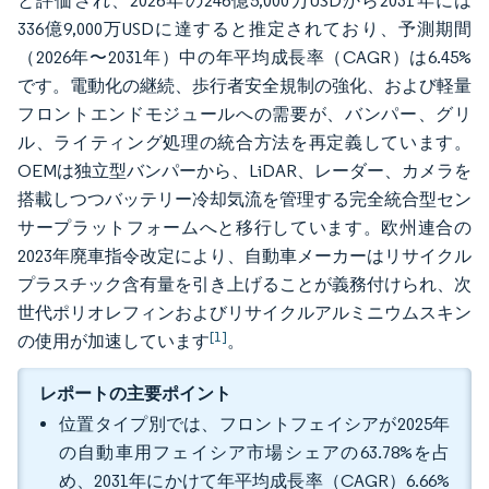
と評価され、2026年の246億5,000万USDから2031年には
336億9,000万USDに達すると推定されており、予測期間
（2026年〜2031年）中の年平均成長率（CAGR）は6.45%
です。電動化の継続、歩行者安全規制の強化、および軽量
フロントエンドモジュールへの需要が、バンパー、グリ
ル、ライティング処理の統合方法を再定義しています。
OEMは独立型バンパーから、LiDAR、レーダー、カメラを
搭載しつつバッテリー冷却気流を管理する完全統合型セン
サープラットフォームへと移行しています。欧州連合の
2023年廃車指令改定により、自動車メーカーはリサイクル
プラスチック含有量を引き上げることが義務付けられ、次
世代ポリオレフィンおよびリサイクルアルミニウムスキン
[1]
の使用が加速しています
。
レポートの主要ポイント
位置タイプ別では、フロントフェイシアが2025年
の自動車用フェイシア市場シェアの63.78%を占
め、2031年にかけて年平均成長率（CAGR）6.66%