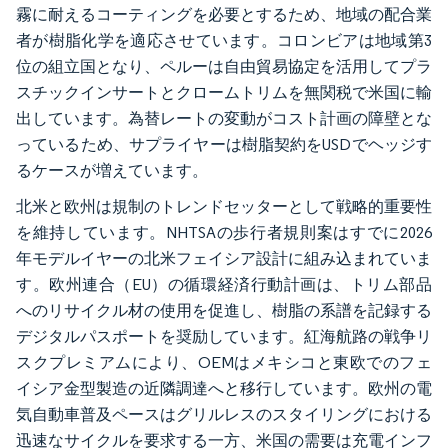
霧に耐えるコーティングを必要とするため、地域の配合業
者が樹脂化学を適応させています。コロンビアは地域第3
位の組立国となり、ペルーは自由貿易協定を活用してプラ
スチックインサートとクロームトリムを無関税で米国に輸
出しています。為替レートの変動がコスト計画の障壁とな
っているため、サプライヤーは樹脂契約をUSDでヘッジす
るケースが増えています。
北米と欧州は規制のトレンドセッターとして戦略的重要性
を維持しています。NHTSAの歩行者規則案はすでに2026
年モデルイヤーの北米フェイシア設計に組み込まれていま
す。欧州連合（EU）の循環経済行動計画は、トリム部品
へのリサイクル材の使用を促進し、樹脂の系譜を記録する
デジタルパスポートを奨励しています。紅海航路の戦争リ
スクプレミアムにより、OEMはメキシコと東欧でのフェ
イシア金型製造の近隣調達へと移行しています。欧州の電
気自動車普及ペースはグリルレスのスタイリングにおける
迅速なサイクルを要求する一方、米国の需要は充電インフ