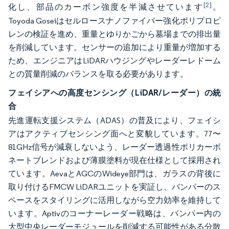
[2]
化し、部品のカーボン強度を半減させています
。
Toyoda Goseiはセルロースナノファイバー強化ポリプロピ
レンの検証を進め、重量とゆりかごから墓場までの排出量
を削減しています。センサーの追加により重量が増加する
ため、エンジニアはLiDARハウジングやレーダーレドーム
との質量削減のバランスを取る必要があります。
フェイシアへの高度センシング（LiDAR/レーダー）の統
合
先進運転支援システム（ADAS）の普及により、フェイシ
アはアクティブセンシング面へと変貌しています。77〜
81GHz信号が減衰しないよう、レーダー透過性ポリカーボ
ネートブレンドおよび薄膜塗料が現在仕様として採用され
ています。AevaとAGCのWideye部門は、ガラスの背後に
取り付けるFMCW LiDARユニットを実証し、バンパーのス
ペースをスタイリングに活用しながら空力効率を維持して
います。Aptivのコーナーレーダー戦略は、バンパー内の
大型中央レーダーモジュールを削減する可能性がある分散