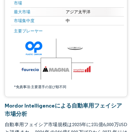
市場
最大市場
アジア太平洋
市場集中度
中
画像 © Mordor Intelligence。再利用にはCC BY 4.0の表示が必要です。
主要プレーヤー
*免責事項:主要選手の並び順不同
Mordor Intelligenceによる自動車用フェイシア
市場分析
自動車用フェイシア市場規模は2025年に231億6,000万USD