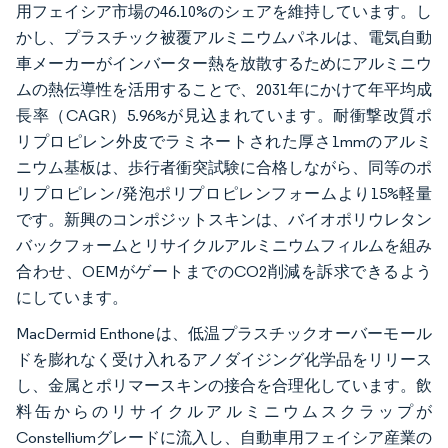
用フェイシア市場の46.10%のシェアを維持しています。し
かし、プラスチック被覆アルミニウムパネルは、電気自動
車メーカーがインバーター熱を放散するためにアルミニウ
ムの熱伝導性を活用することで、2031年にかけて年平均成
長率（CAGR）5.96%が見込まれています。耐衝撃改質ポ
リプロピレン外皮でラミネートされた厚さ1mmのアルミ
ニウム基板は、歩行者衝突試験に合格しながら、同等のポ
リプロピレン/発泡ポリプロピレンフォームより15%軽量
です。新興のコンポジットスキンは、バイオポリウレタン
バックフォームとリサイクルアルミニウムフィルムを組み
合わせ、OEMがゲートまでのCO2削減を訴求できるよう
にしています。
MacDermid Enthoneは、低温プラスチックオーバーモール
ドを膨れなく受け入れるアノダイジング化学品をリリース
し、金属とポリマースキンの接合を合理化しています。飲
料缶からのリサイクルアルミニウムスクラップが
Constelliumグレードに流入し、自動車用フェイシア産業の