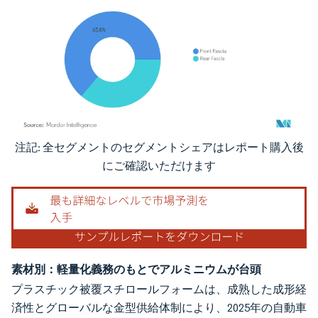
注記: 全セグメントのセグメントシェアはレポート購入後
画像 © Mordor Intelligence。再利用にはCC BY 4.0の表示が必要です。
にご確認いただけます
素材別：軽量化義務のもとでアルミニウムが台頭
プラスチック被覆スチロールフォームは、成熟した成形経
済性とグローバルな金型供給体制により、2025年の自動車