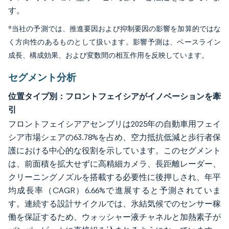
す。
*当社の予測では、推進要因および抑制要因の影響を加算的ではな
く方向性のあるものとして扱います。影響予測は、ベースライン
成長、構成効果、および変数間の相互作用を反映しています。
セグメント分析
位置タイプ別：フロントフェイシアがイノベーションを牽
引
フロントフェイシアアセンブリは2025年の自動車用フェイ
シア市場シェアの63.78%を占め、空力抵抗低減と歩行者保
護における中心的な役割を示しています。このセグメント
は、前面積を拡大せずに高精細カメラ、長距離レーダー、
クリーニングノズルを搭載する必要性に後押しされ、年平
均成長率（CAGR）6.66%で進展すると予測されていま
す。連続する設計サイクルでは、氷結気候でのセンサー稼
働を保証するため、ウォッシャー液チャネルと加熱素子が