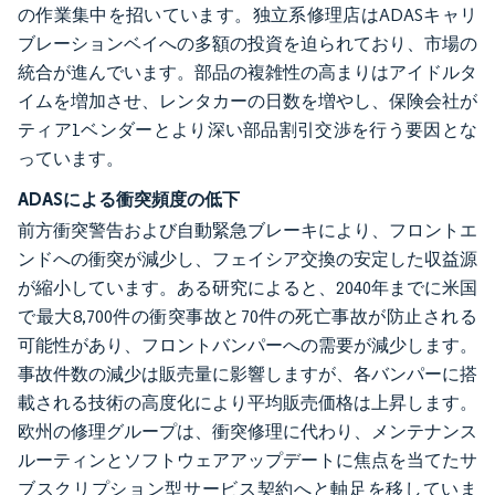
の作業集中を招いています。独立系修理店はADASキャリ
ブレーションベイへの多額の投資を迫られており、市場の
統合が進んでいます。部品の複雑性の高まりはアイドルタ
イムを増加させ、レンタカーの日数を増やし、保険会社が
ティア1ベンダーとより深い部品割引交渉を行う要因とな
っています。
ADASによる衝突頻度の低下
前方衝突警告および自動緊急ブレーキにより、フロントエ
ンドへの衝突が減少し、フェイシア交換の安定した収益源
が縮小しています。ある研究によると、2040年までに米国
で最大8,700件の衝突事故と70件の死亡事故が防止される
可能性があり、フロントバンパーへの需要が減少します。
事故件数の減少は販売量に影響しますが、各バンパーに搭
載される技術の高度化により平均販売価格は上昇します。
欧州の修理グループは、衝突修理に代わり、メンテナンス
ルーティンとソフトウェアアップデートに焦点を当てたサ
ブスクリプション型サービス契約へと軸足を移していま