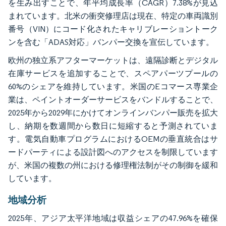
を生み出すことで、年平均成長率（CAGR）7.38%が見込
まれています。北米の衝突修理店は現在、特定の車両識別
番号（VIN）にコード化されたキャリブレーショントーク
ンを含む「ADAS対応」バンパー交換を宣伝しています。
欧州の独立系アフターマーケットは、遠隔診断とデジタル
在庫サービスを追加することで、スペアパーツプールの
60%のシェアを維持しています。米国のEコマース専業企
業は、ペイントオーダーサービスをバンドルすることで、
2025年から2029年にかけてオンラインバンパー販売を拡大
し、納期を数週間から数日に短縮すると予測されていま
す。電気自動車プログラムにおけるOEMの垂直統合はサ
ードパーティによる設計図へのアクセスを制限しています
が、米国の複数の州における修理権法制がその制御を緩和
しています。
地域分析
2025年、アジア太平洋地域は収益シェアの47.96%を確保