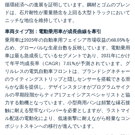
循環経済への進展を証明しています。鋼材とゴムのブレン
ドは、石片耐性が重量懸念を上回る大型トラックにおいて
ニッチな地位を維持しています。
車両タイプ別：電動乗用車が成長曲線を牽引
乗用車は2025年の自動車用フェイシア市場収益の68.05%を
占め、グローバルな生産台数を反映しています。電動乗用
車は最も急成長しているセグメントであり、2031年にかけ
て年平均成長率（CAGR）7.01%が予測されています。グ
リルレスの電気自動車フロントは、ブランドシグネチャー
のライティングストリップと隠しセンサーを搭載できる滑
らかな面を提供し、デザインスタジオがプログラムサイク
ルの早期段階からティア1フェイシアスペシャリストと協
力する動機となっています。小型商用バンは頻繁な縁石接
触に耐える堅牢なバンパーを必要としますが、ラストマイ
ル配送の電動化により、低速衝撃に耐えながら軽量なコン
ポジットスキンへの移行が進んでいます。