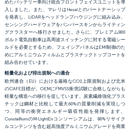
めたバッテリー車向け統合フロントフェイスユニットを導
入しました。また、マレリはHesaiとのパートナーシップ
を発表し、LiDARをヘッドランプハウジングに組み込み、
センシングハードウェアをバンパースキンからライティン
グクラスターへ移行させました。さらに、プレミアム800
ボルト電気自動車は高周波スイッチングに対する電磁シー
ルドを必要とするため、フェイシアパネルはEMI制御のた
めにアルミニウムフィルムとプラスチックトップコートを
組み合わせています。
軽量化および排出規制への適合
欧州連合（EU）における厳格なCO2上限規制および北米
のCAFE目標が、OEMにFMVSS衝突試験に合格しながらも
軽量な構造への移行を促しています。炭素繊維強化プラス
チックは鋼材と比較して最大60%の質量削減を実現しつ
つ、同等の衝突エネルギー吸収性能を発揮します。
ConstelliumのM-LightEnコンソーシアムは、80%リサイク
ルコンテンツを含む超高強度アルミニウムグレードを商業