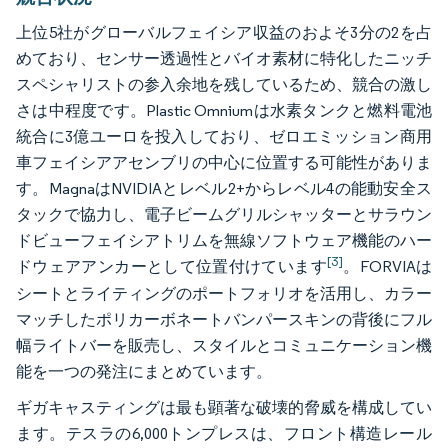
上位5社がグローバルフェイシア収益のおよそ3分の2を占
めており、センサー透過性とバイオ素材に特化したニッチ
スペシャリストの参入余地を残しているため、競合の激し
さは中程度です。Plastic Omniumは水素タンクと燃料電池
統合に3億ユーロを投入しており、ゼロエミッション商用
車フェイシアアセンブリの中心に位置する可能性がありま
す。MagnaはNVIDIAとレベル2+からレベル4の能動安全ス
タックで協力し、電子ビームグリルシャッターとサラウン
ドビューフェイシアトリムを無線ソフトウェア機能のハー
[3]
ドウェアアンカーとして位置付けています
。FORVIAは
シートとライティングのポートフォリオを活用し、カラー
マッチしたポリカーボネートバンパースキンの背後にフル
幅ライトバーを販売し、スタイルとコミュニケーション機
能を一つの発注にまとめています。
ギガキャスティングは最も顕著な破壊的脅威を構成してい
ます。テスラの6,000トンプレスは、フロント構造レール