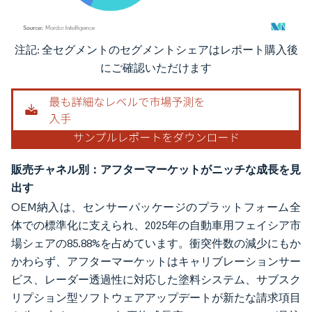
注記: 全セグメントのセグメントシェアはレポート購入後
画像 © Mordor Intelligence。再利用にはCC BY 4.0の表示が必要です。
にご確認いただけます
販売チャネル別：アフターマーケットがニッチな成長を見
出す
OEM納入は、センサーパッケージのプラットフォーム全
体での標準化に支えられ、2025年の自動車用フェイシア市
場シェアの85.88%を占めています。衝突件数の減少にもか
かわらず、アフターマーケットはキャリブレーションサー
ビス、レーダー透過性に対応した塗料システム、サブスク
リプション型ソフトウェアアップデートが新たな請求項目