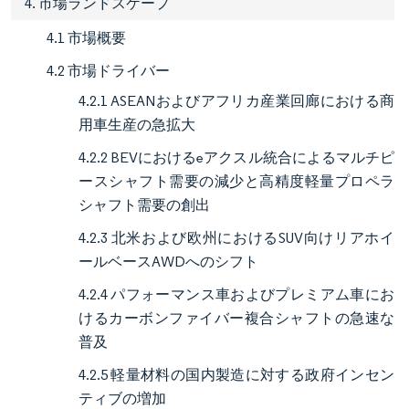
4. 市場ランドスケープ
4.1 市場概要
4.2 市場ドライバー
4.2.1 ASEANおよびアフリカ産業回廊における商
用車生産の急拡大
4.2.2 BEVにおけるeアクスル統合によるマルチピ
ースシャフト需要の減少と高精度軽量プロペラ
シャフト需要の創出
4.2.3 北米および欧州におけるSUV向けリアホイ
ールベースAWDへのシフト
4.2.4 パフォーマンス車およびプレミアム車にお
けるカーボンファイバー複合シャフトの急速な
普及
4.2.5 軽量材料の国内製造に対する政府インセン
ティブの増加