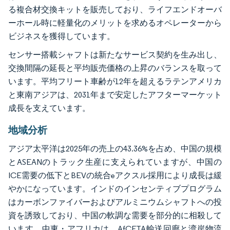
る複合材交換キットを販売しており、ライフエンドオーバ
ーホール時に軽量化のメリットを求めるオペレーターから
ビジネスを獲得しています。
センサー搭載シャフトは新たなサービス契約を生み出し、
交換間隔の延長と平均販売価格の上昇のバランスを取って
います。平均フリート車齢が12年を超えるラテンアメリカ
と東南アジアは、2031年まで安定したアフターマーケット
成長を支えています。
地域分析
アジア太平洋は2025年の売上の43.36%を占め、中国の規模
とASEANのトラック生産に支えられていますが、中国の
ICE需要の低下とBEVの統合eアクスル採用により成長は緩
やかになっています。インドのインセンティブプログラム
はカーボンファイバーおよびアルミニウムシャフトへの投
資を誘致しており、中国の軟調な需要を部分的に相殺して
います。中東・アフリカは、AfCFTA輸送回廊と湾岸物流