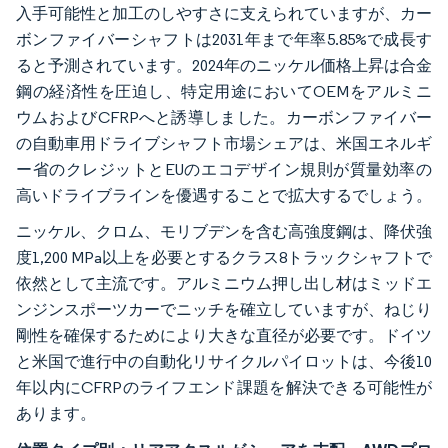
入手可能性と加工のしやすさに支えられていますが、カー
ボンファイバーシャフトは2031年まで年率5.85%で成長す
ると予測されています。2024年のニッケル価格上昇は合金
鋼の経済性を圧迫し、特定用途においてOEMをアルミニ
ウムおよびCFRPへと誘導しました。カーボンファイバー
の自動車用ドライブシャフト市場シェアは、米国エネルギ
ー省のクレジットとEUのエコデザイン規則が質量効率の
高いドライブラインを優遇することで拡大するでしょう。
ニッケル、クロム、モリブデンを含む高強度鋼は、降伏強
度1,200 MPa以上を必要とするクラス8トラックシャフトで
依然として主流です。アルミニウム押し出し材はミッドエ
ンジンスポーツカーでニッチを確立していますが、ねじり
剛性を確保するためにより大きな直径が必要です。ドイツ
と米国で進行中の自動化リサイクルパイロットは、今後10
年以内にCFRPのライフエンド課題を解決できる可能性が
あります。