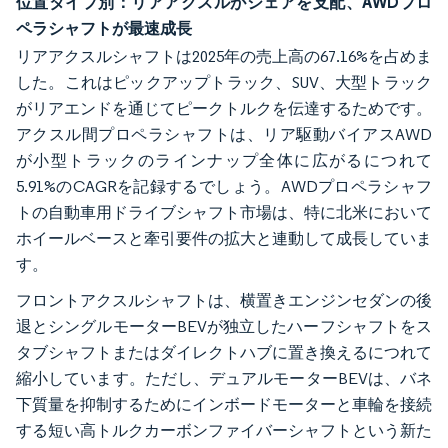
位置タイプ別：リアアクスルがシェアを支配、AWDプロ
ペラシャフトが最速成長
リアアクスルシャフトは2025年の売上高の67.16%を占めま
した。これはピックアップトラック、SUV、大型トラック
がリアエンドを通じてピークトルクを伝達するためです。
アクスル間プロペラシャフトは、リア駆動バイアスAWD
が小型トラックのラインナップ全体に広がるにつれて
5.91%のCAGRを記録するでしょう。AWDプロペラシャフ
トの自動車用ドライブシャフト市場は、特に北米において
ホイールベースと牽引要件の拡大と連動して成長していま
す。
フロントアクスルシャフトは、横置きエンジンセダンの後
退とシングルモーターBEVが独立したハーフシャフトをス
タブシャフトまたはダイレクトハブに置き換えるにつれて
縮小しています。ただし、デュアルモーターBEVは、バネ
下質量を抑制するためにインボードモーターと車輪を接続
する短い高トルクカーボンファイバーシャフトという新た