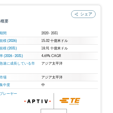
シェア
場概要
期間
2020 - 2031
模 (2026)
15.02 十億米ドル
模 (2031)
18.91 十億米ドル
(2026 - 2031)
4.69% CAGR
急速に成長している市
アジア太平洋
.0の表示が必要です。
市場
アジア太平洋
集中度
中
 Mordor Intelligence。再利用にはCC BY 4.0の表示が必要です。
プレーヤー