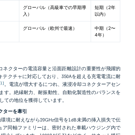
グローバル（高級車での早期導
短期（2年
入）
以内）
グローバル（欧州で最速）
中期（2〜
4年）
コネクターの電流容量と沿面距離設計の重要性が飛躍的
0Vアーキテクチャに対応しており、350Aを超える充電電流に耐
[1]
。電流が増大するにつれ、液浸冷却コネクターアセン
ます。絶縁耐力、耐振動性、自動化製造性のバランスを
としての地位を獲得しています。
クターを牽引
環境に耐えながら20GHz信号を1dB未満の挿入損失で伝
ニチュア同軸ファミリーは、密封された車載ハウジング内で