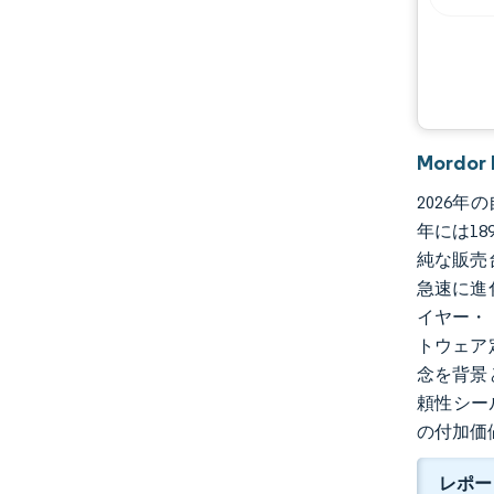
機会と展望
業界の動向
Mordo
2026年
年には18
純な販売
急速に進
イヤー・
トウェア
念を背景
頼性シー
の付加価
レポー