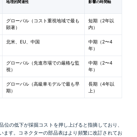
地理的関連性
影響の時間軸
グローバル（コスト重視地域で最も
短期（2年以
顕著）
内）
北米、EU、中国
中期（2〜4
年）
グローバル（先進市場での厳格な監
中期（2〜4
視）
年）
グローバル（高級車モデルで最も早
長期（4年以
期）
上）
品位の低下が採掘コストを押し上げると指摘しており、
与しています。コネクターの部品表はより頻繁に改訂されてお