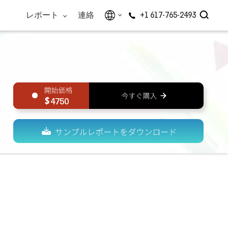
レポート
連絡
+1 617-765-2493
4750