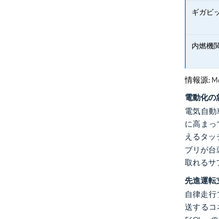
ギガビ
内燃機
情報源: Mord
電動化の
電気自動
に高まって
えるタッ
ブリが台
取れるサ
先進運転
自律走行
送するコ