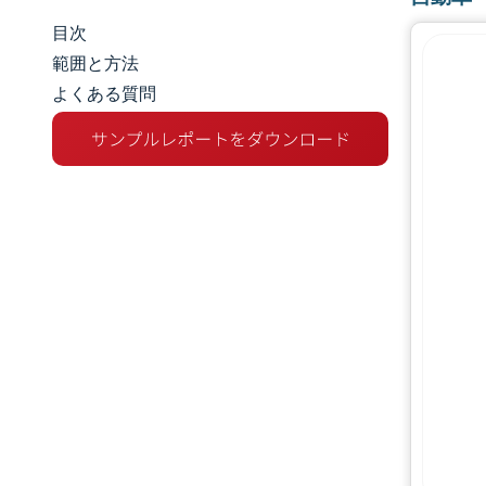
目次
市場規模とシェア
範囲と方法
よくある質問
市場分析
トレンドとインサイト
セグメント分析
地理分析
規制環境
バリューチェーン分析
競争環境
主要プレーヤー