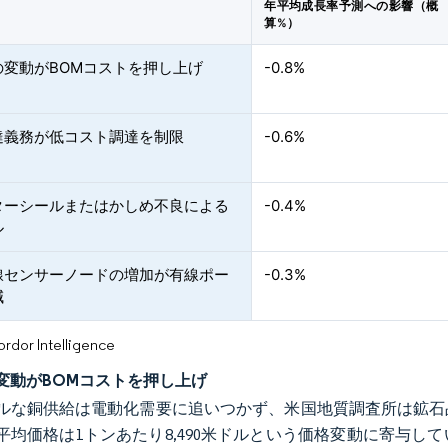
年平均成長率予測への影響（概
算%）
の変動がBOMコストを押し上げ
-0.8%
達義務が低コスト調達を制限
-0.6%
ターシールまたはかしめ不良による
-0.4%
ル
線センサーノードの増加が有線ポー
-0.3%
減
or Intelligence
変動がBOMコストを押し上げ
ルな銅供給は電動化需要に追いつかず、米国地質調査所は鉱石
年の平均価格は1トンあたり8,490米ドルという価格変動に寄