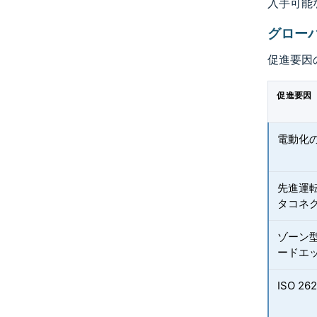
入手可能
グロー
促進要因
促進要因
電動化
先進運
タコネ
ゾーン
ードエ
ISO 