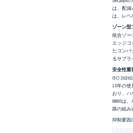
56Gbp
は、配線
は、レベ
ゾーン型
統合ゾー
エッジコ
たコンパ
るサプラ
安全性重
ISO 
15年の
おり、ハ
8800
路の組み
抑制要因