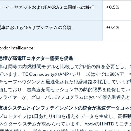
ットイーサネットおよびFAKRAミニ同軸への移行
+0.5%
関車における48Vサブシステムの台頭
+0.4%
or Intelligence
急増が高電圧コネクター需要を促進
車は同等の内燃機関モデルと比較して約3倍の銅を必要とし、
います。TE ConnectivityのAMP+シリーズはすでに80
チセーフハウジングと最適化された絶縁経路を採用しています
頭しており、超高速充電セッション中の熱的限界を確保してい
プライヤーが、グローバルEVプログラムにおいて優先調達先
支援システムとインフォテインメントの統合が高速データコネ
プロトタイプは1日あたり4TBを超えるデータを生成し、高振動
ネクターシステムが求められています。AptivのH-MTDミ