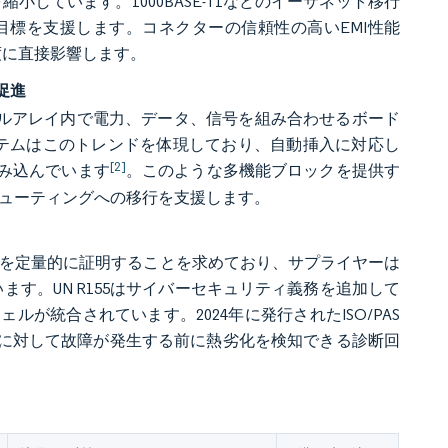
縮小しています。1000BASE-T1などのイーサネット移行
標を支援します。コネクターの信頼性の高いEMI性能
度に直接影響します。
促進
ブルアレイ内で電力、データ、信号を組み合わせるボード
ドシステムはこのトレンドを体現しており、自動挿入に対応し
[2]
組み込んでいます
。このような多機能ブロックを提供す
ピューティングへの移行を支援します。
いことを定量的に証明することを求めており、サプライヤーは
ます。UN R155はサイバーセキュリティ義務を追加して
が統合されています。2024年に発行されたISO/PAS
カーに対して故障が発生する前に熱劣化を検知できる診断回