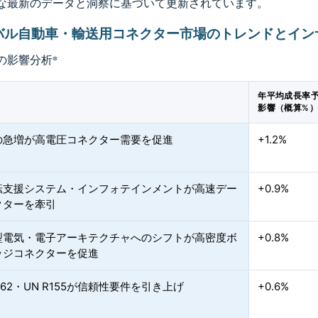
な最新のデータと洞察に基づいて更新されています。
バル自動車・輸送用コネクター市場のトレンドとイン
の影響分析
*
年平均成長率
影響（概算%
の急増が高電圧コネクター需要を促進
+1.2%
転支援システム・インフォテインメントが高速デー
+0.9%
クターを牽引
型電気・電子アーキテクチャへのシフトが高密度ボ
+0.8%
ッジコネクターを促進
26262・UN R155が信頼性要件を引き上げ
+0.6%