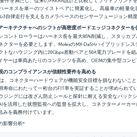
sの要件を満たし、従来のFAKRA設計と比較してフットプリントを
ハーネスを単一のツイストペアに簡素化し、高級車の軽量化目
ル3自律走行を支えるカメラベースのセンサーフュージョン精
アーキテクチャへのシフトが高密度ボードエッジコネクターを
ンコントローラーはハーネス長を最大85%削減し、スタッカ
ネクターを必要とします。MolexのMX-DaSHハイブリッ
クトなハウジング内に20Gbps差動ペアと50A電力ブレードを
イヤーは車両あたりのコンテンツを高め、OEMの集中型コン
視のコンプライアンスが信頼性要件を高める
26262は、コネクターハードウェアが機能安全目標を損なわな
使用寿命にわたって一桁台のFIT率を実証することが求められてい
ウジングには改ざん防止シールと探針に耐える安全なバックシェル
は、AIを活用した状態監視への監督を拡大し、コネクターメー
込みを義務付けています。
の影響分析
*