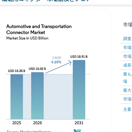
市
調査
市場規
市場規
成長率 
最も
場
画像 © Mordor Intelligence。再利用にはCC BY 4
最大
市場
画像 ©
主要