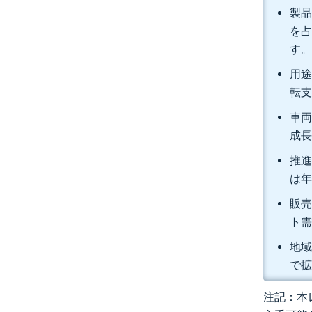
製品
を占
す
用途
転支
車両
成長
推進
は年
販売
ト需
地域
で
注記：本レ