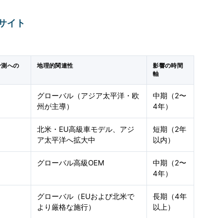
サイト
予測への
地理的関連性
影響の時間
）
軸
グローバル（アジア太平洋・欧
中期（2〜
州が主導）
4年）
北米・EU高級車モデル、アジ
短期（2年
ア太平洋へ拡大中
以内）
グローバル高級OEM
中期（2〜
4年）
グローバル（EUおよび北米で
長期（4年
より厳格な施行）
以上）