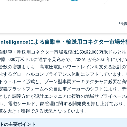
*免
r Intelligenceによる自動車・輸送用コネクター市場分
の自動車・輸送用コネクター市場規模は150億2,000万米ドルと推定さ
9億1,000万米ドルに達する見込みで、2026年から2031年に
台数の増加よりも、高電圧電動パワートレインを支える設計の
化するグローバルコンプライアンス体制にシフトしています。
トゥ・ボード形式と、ゾーン型車両アーキテクチャに必要な高
定義プラットフォームへの自動車メーカーのシフトにより、デ
とした調達方針が設計エンジニアに複数の地域サプライベース
ル、電磁シールド、熱管理に関する開発費を押し上げており、
値を大きく獲得できる状況となっています。
トの主要ポイント