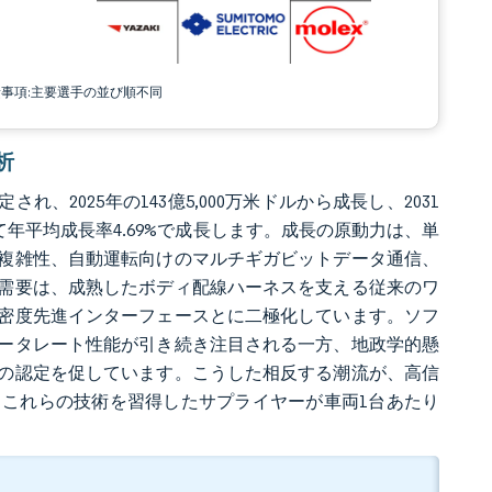
責事項:主要選手の並び順不同
析
れ、2025年の143億5,000万米ドルから成長し、2031
かけて年平均成長率4.69%で成長します。成長の原動力は、単
複雑性、自動運転向けのマルチギガビットデータ通信、
需要は、成熟したボディ配線ハーネスを支える従来のワ
密度先進インターフェースとに二極化しています。ソフ
ータレート性能が引き続き注目される一方、地政学的懸
の認定を促しています。こうした相反する潮流が、高信
これらの技術を習得したサプライヤーが車両1台あたり