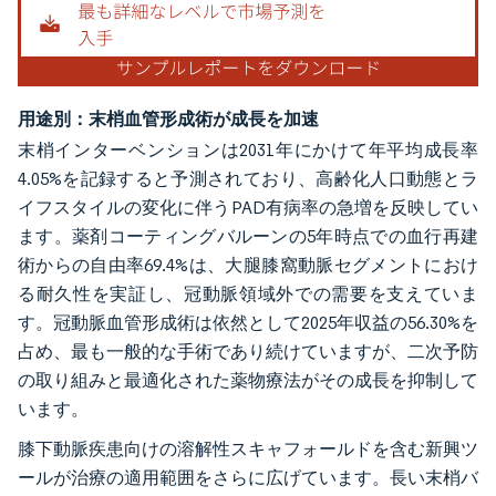
用途別：末梢血管形成術が成長を加速
末梢インターベンションは2031年にかけて年平均成長率
4.05%を記録すると予測されており、高齢化人口動態とラ
イフスタイルの変化に伴うPAD有病率の急増を反映してい
ます。薬剤コーティングバルーンの5年時点での血行再建
術からの自由率69.4%は、大腿膝窩動脈セグメントにおけ
る耐久性を実証し、冠動脈領域外での需要を支えていま
す。冠動脈血管形成術は依然として2025年収益の56.30%を
占め、最も一般的な手術であり続けていますが、二次予防
の取り組みと最適化された薬物療法がその成長を抑制して
います。
膝下動脈疾患向けの溶解性スキャフォールドを含む新興ツ
ールが治療の適用範囲をさらに広げています。長い末梢バ