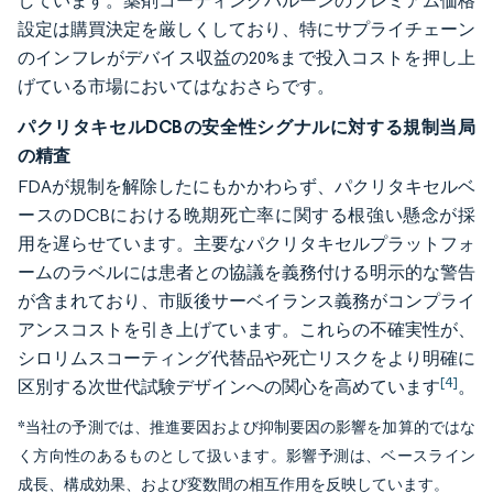
しています。薬剤コーティングバルーンのプレミアム価格
設定は購買決定を厳しくしており、特にサプライチェーン
のインフレがデバイス収益の20%まで投入コストを押し上
げている市場においてはなおさらです。
パクリタキセルDCBの安全性シグナルに対する規制当局
の精査
FDAが規制を解除したにもかかわらず、パクリタキセルベ
ースのDCBにおける晩期死亡率に関する根強い懸念が採
用を遅らせています。主要なパクリタキセルプラットフォ
ームのラベルには患者との協議を義務付ける明示的な警告
が含まれており、市販後サーベイランス義務がコンプライ
アンスコストを引き上げています。これらの不確実性が、
シロリムスコーティング代替品や死亡リスクをより明確に
[4]
区別する次世代試験デザインへの関心を高めています
。
*当社の予測では、推進要因および抑制要因の影響を加算的ではな
く方向性のあるものとして扱います。影響予測は、ベースライン
成長、構成効果、および変数間の相互作用を反映しています。