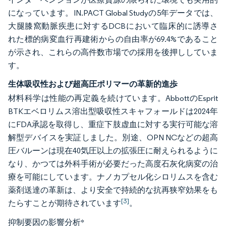
になっています。IN.PACT Global Studyの5年データでは、
大腿膝窩動脈疾患に対するDCBにおいて臨床的に誘導さ
れた標的病変血行再建術からの自由率が69.4%であること
が示され、これらの高件数市場での採用を後押ししていま
す。
生体吸収性および超高圧ポリマーの革新的進歩
材料科学は性能の再定義を続けています。AbbottのEsprit
BTKエベロリムス溶出型吸収性スキャフォールドは2024年
にFDA承認を取得し、重症下肢虚血に対する実行可能な溶
解型デバイスを実証しました。別途、OPN NCなどの超高
圧バルーンは現在40気圧以上の拡張圧に耐えられるように
なり、かつては外科手術が必要だった高度石灰化病変の治
療を可能にしています。ナノカプセル化シロリムスを含む
薬剤送達の革新は、より安全で持続的な抗再狭窄効果をも
[3]
たらすことが期待されています
。
抑制要因の影響分析
*