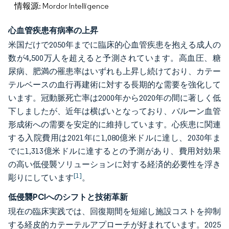
情報源: Mordor Intelligence
心血管疾患有病率の上昇
米国だけで2050年までに臨床的心血管疾患を抱える成人の
数が4,500万人を超えると予測されています。高血圧、糖
尿病、肥満の罹患率はいずれも上昇し続けており、カテー
テルベースの血行再建術に対する長期的な需要を強化して
います。冠動脈死亡率は2000年から2020年の間に著しく低
下しましたが、近年は横ばいとなっており、バルーン血管
形成術への需要を安定的に維持しています。心疾患に関連
する入院費用は2021年に1,080億米ドルに達し、2030年ま
でに1,313億米ドルに達するとの予測があり、費用対効果
の高い低侵襲ソリューションに対する経済的必要性を浮き
[1]
彫りにしています
。
低侵襲PCIへのシフトと技術革新
現在の臨床実践では、回復期間を短縮し施設コストを抑制
する経皮的カテーテルアプローチが好まれています。2025