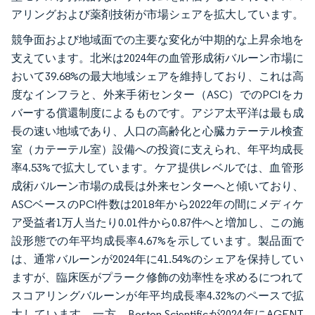
アリングおよび薬剤技術が市場シェアを拡大しています。
競争面および地域面での主要な変化が中期的な上昇余地を
支えています。北米は2024年の血管形成術バルーン市場に
おいて39.68%の最大地域シェアを維持しており、これは高
度なインフラと、外来手術センター（ASC）でのPCIをカ
バーする償還制度によるものです。アジア太平洋は最も成
長の速い地域であり、人口の高齢化と心臓カテーテル検査
室（カテーテル室）設備への投資に支えられ、年平均成長
率4.53%で拡大しています。ケア提供レベルでは、血管形
成術バルーン市場の成長は外来センターへと傾いており、
ASCベースのPCI件数は2018年から2022年の間にメディケ
ア受益者1万人当たり0.01件から0.87件へと増加し、この施
設形態での年平均成長率4.67%を示しています。製品面で
は、通常バルーンが2024年に41.54%のシェアを保持してい
ますが、臨床医がプラーク修飾の効率性を求めるにつれて
スコアリングバルーンが年平均成長率4.32%のペースで拡
大しています。一方、Boston Scientificが2024年にAGENT