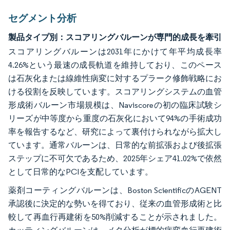
セグメント分析
製品タイプ別：スコアリングバルーンが専門的成長を牽引
スコアリングバルーンは2031年にかけて年平均成長率
4.26%という最速の成長軌道を維持しており、このペース
は石灰化または線維性病変に対するプラーク修飾戦略にお
ける役割を反映しています。スコアリングシステムの血管
形成術バルーン市場規模は、Naviscoreの初の臨床試験シ
リーズが中等度から重度の石灰化において94%の手術成功
率を報告するなど、研究によって裏付けられながら拡大し
ています。通常バルーンは、日常的な前拡張および後拡張
ステップに不可欠であるため、2025年シェア41.02%で依然
として日常的なPCIを支配しています。
薬剤コーティングバルーンは、Boston ScientificのAGENT
承認後に決定的な勢いを得ており、従来の血管形成術と比
較して再血行再建術を50%削減することが示されました。