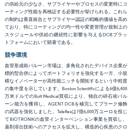
の供給元の少なさ、サプライヤーやプロセスの変更時にコ
ーティング性能を再検証する必要性が挙げられる。これら
の制約は垂直統合とサプライヤー認証の戦略的価値を高め
ており、特にコーティングの均一性や変更管理が規制上の
スケジュールや供給の継続性に影響を与えるDCBプラッ
トフォームにおいて顕著である。
競争環境
血管形成術バルーン市場は、多角化されたデバイス企業が
標的型合併によってポートフォリオを強化する一方、小規
模なイノベーターが高性能ニッチを開拓するという中程度
の集中度を示しています。Boston Scientificによる6億6,400
万米ドルでのBolt Medical買収により、独自の砕石術バル
ーン能力を獲得し、AGENT DCBを補完してプラーク修飾
の武器を強化しました。Teleflexは7億6,000万ユーロを投じ
てBIOTRONIKの血管インターベンション事業を買収し、
薬剤溶出技術へのアクセスを拡大し、構造的心疾患のクロ