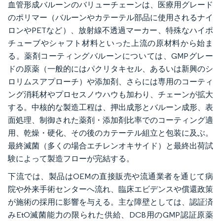
血管形成バルーンのバリューチェーンは、医療用グレード
のポリマー（バルーンやカテーテル部品に使用されるナイ
ロンやPETなど）、放射線不透過マーカー、特殊なハイポ
チューブやシャフト材料といった上流の原材料から始ま
る。薬剤コーティングバルーンについては、GMPグレー
ドの原薬（一般的にはパクリタキセル、あるいは新興のシ
ロリムスアプローチ）や添加剤、さらには専用のコーティ
ング消耗材やプロセスノウハウも加わり、チェーンが拡大
する。中核的な製造工程は、押出成形とバルーン成形、表
面処理、制御された薬剤・添加剤比率でのコーティング適
用、乾燥・硬化、その後のカテーテル組立と包装に及ぶ。
最終滅菌（多くの場合エチレンオキサイド）と最終出荷試
験によって製造フローが完結する。
下流では、製品はOEMの直接販売や流通業者を通じて病
院や外来手術センターへ流れ、臨床エビデンスや償還政策
が施術の採用に影響を与える。主な障壁としては、認証済
みEtO滅菌能力の限られた供給、DCB用のGMP認証原薬