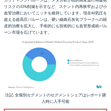
カッティングバルーンは、メタ分析が標的病変血行再建術
リスクの33%削減を示すなど、ステント内再狭窄および小
血管治療においてニッチを維持しています。現在40気圧を
超える超高圧バルーンは、硬い線維石灰化プラークへの経
皮的治療を拡大し、手術的にも技術的にも血管形成術バル
ーン市場を広げています。
注記: 全個別セグメントのセグメントシェアはレポート購
画像 © Mordor Intelligence。再利用にはCC BY 4.0の表示が必要です。
入時に入手可能