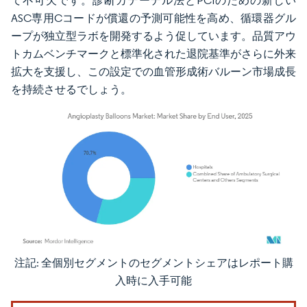
て不可欠です。診断カテーテル法とPCIのための新しい
ASC専用Cコードが償還の予測可能性を高め、循環器グル
ープが独立型ラボを開発するよう促しています。品質アウ
トカムベンチマークと標準化された退院基準がさらに外来
拡大を支援し、この設定での血管形成術バルーン市場成長
を持続させるでしょう。
注記: 全個別セグメントのセグメントシェアはレポート購
画像 © Mordor Intelligence。再利用にはCC BY 4.0の表示が必要です。
入時に入手可能