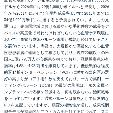
血管形成術バルーン市場規模は、2025年の28億1,000万米
ドルから2026年には29億1,000万米ドルへと成長し、2026
年から2031年にかけて年平均成長率3.57%で2031年までに
34億7,000万米ドルに達すると予測されています。この見
通しは、先進国地域における緩やかな手術件数の成長をデ
バイスの高度化で補わなければならない心血管ケア環境に
おいて、血管形成術バルーン市場が成熟し続けていること
を裏付けています。需要は、大規模かつ高齢化する心血管
疾患患者層に確固として根ざしており、現在20歳以上の米
国人1億2,790万人が心疾患を抱えており、冠動脈疾患の有
病率は4.6%～4.9%前後を維持しています。低侵襲的な経皮
的冠動脈インターベンション（PCI）に対する臨床医の選
好の高まりがコア手術件数を支えており、一方で薬剤コー
ティングバルーン（DCB）の最近の承認は、永久金属イ
ンプラントへの依存を低減する「何も残さない」治療戦略
を正当化しています。通常バルーンは依然として日常的な
PCIを支配していますが、病変の複雑性が増し、成果報酬
型モデルが持続的なアウトカムを評価するにつれて、スコ