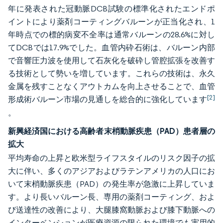
年に発表された冠動脈DCB試験の標準化されたエンドポ
イントにより薬剤コーティングバルーンが正当化され、1
年時点での標的病変不全率は通常バルーンの28.6%に対し
てDCBでは17.9%でした。血管内砕石術は、バルーン内部
で音響圧力波を使用して石灰化を破砕し管腔拡張を改善す
る技術として勢いを増しています。これらの技術は、永久
金属を残すことなくアウトカムを向上させることで、血管
[2]
形成術バルーン市場の見通しを総合的に強化しています
。
新興経済国における高齢者末梢動脈疾患（PAD）患者層の
拡大
平均寿命の上昇と欧米型ライフスタイルのリスク因子の拡
大に伴い、多くのアジアおよびラテンアメリカの人口にお
いて末梢動脈疾患（PAD）の発生率が急激に上昇していま
す。より長いバルーン長、専用の薬剤コーティング、およ
び送達性の改善により、大腿膝窩動脈および膝下動脈への
インターベンションが医療資源の限られた環境でも実用的