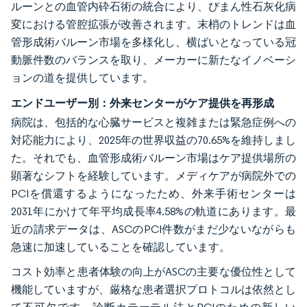
ルーンとの血管内砕石術の統合により、びまん性石灰化病
変における管腔拡張が改善されます。末梢のトレンドは血
管形成術バルーン市場を多様化し、横ばいとなっている冠
動脈件数のバランスを取り、メーカーに新たなイノベーシ
ョンの道を提供しています。
エンドユーザー別：外来センターがケア提供を再形成
病院は、包括的な心臓サービスと複雑または緊急症例への
対応能力により、2025年の世界収益の70.65%を維持しまし
た。それでも、血管形成術バルーン市場はケア提供場所の
顕著なシフトを経験しています。メディケアが病院外での
PCIを償還するようになったため、外来手術センターは
2031年にかけて年平均成長率4.58%の軌道にあります。最
近の請求データは、ASCのPCI件数がまだ少ないながらも
急速に加速していることを確認しています。
コスト効率と患者体験の向上がASCの主要な優位性として
機能していますが、厳格な患者選択プロトコルは依然とし