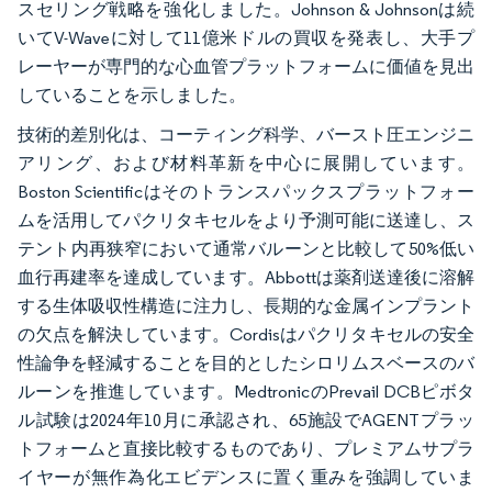
スセリング戦略を強化しました。Johnson & Johnsonは続
いてV-Waveに対して11億米ドルの買収を発表し、大手プ
レーヤーが専門的な心血管プラットフォームに価値を見出
していることを示しました。
技術的差別化は、コーティング科学、バースト圧エンジニ
アリング、および材料革新を中心に展開しています。
Boston Scientificはそのトランスパックスプラットフォー
ムを活用してパクリタキセルをより予測可能に送達し、ス
テント内再狭窄において通常バルーンと比較して50%低い
血行再建率を達成しています。Abbottは薬剤送達後に溶解
する生体吸収性構造に注力し、長期的な金属インプラント
の欠点を解決しています。Cordisはパクリタキセルの安全
性論争を軽減することを目的としたシロリムスベースのバ
ルーンを推進しています。MedtronicのPrevail DCBピボタ
ル試験は2024年10月に承認され、65施設でAGENTプラッ
トフォームと直接比較するものであり、プレミアムサプラ
イヤーが無作為化エビデンスに置く重みを強調していま