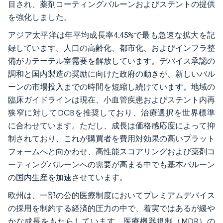
目され、薬剤コーティングバルーンおよびステントの提供
を強化しました。
アジア太平洋は年平均成長率4.45%で最も急速な拡大を記
録しています。人口の高齢化、都市化、およびインフラ整
備がカテーテル室需要を解放しています。デバイス承認の
調和と国内製造の奨励に向けた政府の動きが、新しいバル
ーンの市場投入までの時間を短縮し続けています。地域の
臨床ガイドラインは現在、小血管疾患およびステント内再
狭窄に対してDCBを推奨しており、治療選択を世界標準
に合わせています。ただし、成長は価格感応度によって抑
制されており、これが購買者を費用対効果の高いプラット
フォームへと向かわせ、高性能スコアリングおよび薬剤コ
ーティングバルーンへの需要が高まる中でも基本バルーン
の国内生産を加速させています。
欧州は、一部の公的医療制度においてプレミアムデバイス
の採用を制約する経済的圧力の中で、着実ではあるが緩や
かな成長をもたらしています。医療機器規制（MDR）の