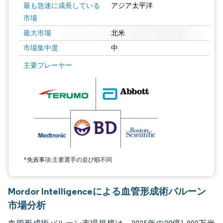
最も急速に成長している
アジア太平洋
市場
最大市場
北米
市場集中度
中
画像 © Mordor Intelligence。再利用にはCC BY 4.0の表示が必要です。
主要プレーヤー
*免責事項:主要選手の並び順不同
Mordor Intelligenceによる血管形成術バルーン
市場分析