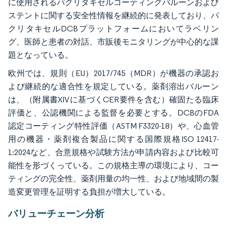
に使用されるパクリタキセルコーティングバルーンおよび
ステントに関する安全性情報を継続的に発表しており、パ
クリタキセルDCBプラットフォームにおいてラベリン
グ、医師と患者の対話、市販後モニタリングが中心的な課
題となっている。
欧州では、規則（EU）2017/745（MDR）が機器の承認お
よび継続的な適合性を規定している。薬剤溶出バルーン
は、（附属書XIVに基づくCER要件を含む）確固たる臨床
評価と、公認機関による監督を必要とする。DCBのFDA
認定コーティング特性評価（ASTM F3320-18）や、心血管
用の機器・薬剤複合製品に関する国際規格ISO 12417-
1:2024など、合意規格や試験方法が申請内容および比較可
能性を形づくっている。この規格主導の環境により、コー
ティングの完全性、薬剤用量の均一性、および地域間の製
造変更管理を証明する負担が増大している。
バリューチェーン分析