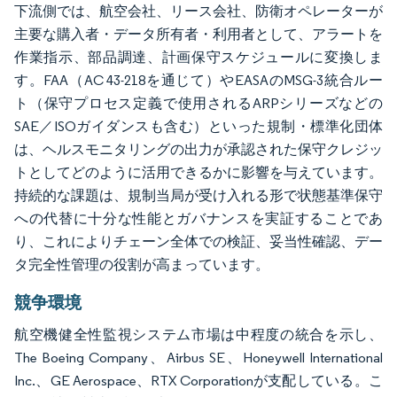
下流側では、航空会社、リース会社、防衛オペレーターが
主要な購入者・データ所有者・利用者として、アラートを
作業指示、部品調達、計画保守スケジュールに変換しま
す。FAA（AC 43-218を通じて）やEASAのMSG-3統合ルー
ト（保守プロセス定義で使用されるARPシリーズなどの
SAE／ISOガイダンスも含む）といった規制・標準化団体
は、ヘルスモニタリングの出力が承認された保守クレジッ
トとしてどのように活用できるかに影響を与えています。
持続的な課題は、規制当局が受け入れる形で状態基準保守
への代替に十分な性能とガバナンスを実証することであ
り、これによりチェーン全体での検証、妥当性確認、デー
タ完全性管理の役割が高まっています。
競争環境
航空機健全性監視システム市場は中程度の統合を示し、
The Boeing Company、Airbus SE、Honeywell International
Inc.、GE Aerospace、RTX Corporationが支配している。こ