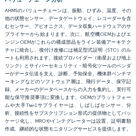
AHMSのバリューチェーンは、振動、ひずみ、温度、その
他の状態センサー、データゲートウェイ、レコーダーを含
むセンサー、アビオニクス、データ収集ハードウェアのサ
プライヤーから始まります。次に、航空機OEMおよびエ
ンジンOEMがこれらの構成部品をライン装備アーキテク
チャに統合し、後付け改修には補足型式証明（STC）のル
ートも利用されます。接続プロバイダー（衛星および地上
リンク）とサイバーセキュリティ・暗号化ツールのベンダ
ーがデータ伝送を支え、診断、予知保全、機体群ベンチマ
ーキングなどのソフトウェア層は、飛行データ、保守記
録、メーカーのデータベースからの入力を集約し、実行可
能な保守推奨事項に変換します。OEMのプラットフォー
ムや大手Tier-1サプライヤーは、しばしばセンサー、分
析、接続性をサブスクリプション形式の提供物としてパッ
ケージ化し、MROやインテグレーターは設置、証明書類
作成、継続的な状態モニタリングサービスを提供します。