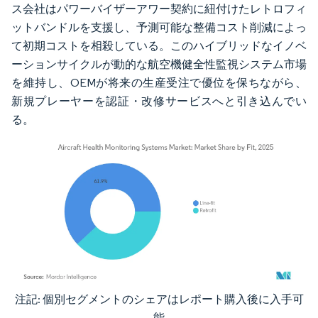
ス会社はパワーバイザーアワー契約に紐付けたレトロフィ
ットバンドルを支援し、予測可能な整備コスト削減によっ
て初期コストを相殺している。このハイブリッドなイノベ
ーションサイクルが動的な航空機健全性監視システム市場
を維持し、OEMが将来の生産受注で優位を保ちながら、
新規プレーヤーを認証・改修サービスへと引き込んでい
る。
注記: 個別セグメントのシェアはレポート購入後に入手可
画像 © Mordor Intelligence。再利用にはCC BY 4.0の表示が必要です。
能