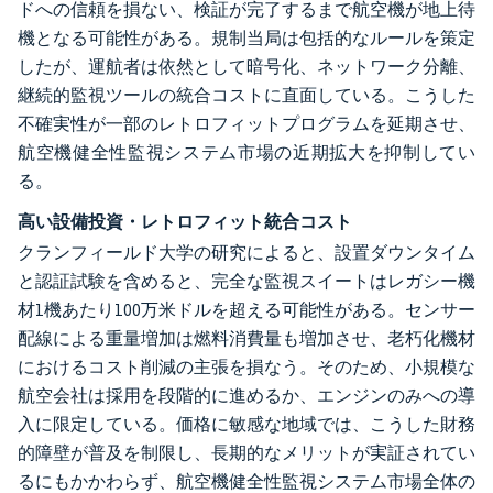
ドへの信頼を損ない、検証が完了するまで航空機が地上待
機となる可能性がある。規制当局は包括的なルールを策定
したが、運航者は依然として暗号化、ネットワーク分離、
継続的監視ツールの統合コストに直面している。こうした
不確実性が一部のレトロフィットプログラムを延期させ、
航空機健全性監視システム市場の近期拡大を抑制してい
る。
高い設備投資・レトロフィット統合コスト
クランフィールド大学の研究によると、設置ダウンタイム
と認証試験を含めると、完全な監視スイートはレガシー機
材1機あたり100万米ドルを超える可能性がある。センサー
配線による重量増加は燃料消費量も増加させ、老朽化機材
におけるコスト削減の主張を損なう。そのため、小規模な
航空会社は採用を段階的に進めるか、エンジンのみへの導
入に限定している。価格に敏感な地域では、こうした財務
的障壁が普及を制限し、長期的なメリットが実証されてい
るにもかかわらず、航空機健全性監視システム市場全体の