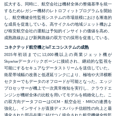
拡大する。同時に、航空会社は機材全体の整備基準を統一
するためレガシー機材のレトロフィットプログラムを開始
し、航空機健全性監視システムの市場規模における漸進的
な成長を促進している。高サイクルの地域ジェット機およ
び格安航空会社の運航は予知的インサイトの価値を高め、
成熟路線および新興路線の双方での採用を促進している。
コネクテッド航空機とIoTエコシステムの成熟
2025年初頭までに12,000機以上の商業ジェット機が
Skywiseデータバックボーンに接続され、継続的な監視を
可能にするセキュアなデータストリームを送信していた。
衛星帯域幅の改善と低遅延リンクにより、極地や大洋横断
セクターでもデータのオフロードが可能となった。エッジ
プロセッサーが機上で一次異常検知を実行し、クラウドエ
ンジンが機材全体の比較を用いてモデルを精緻化した。こ
の双方向データフローはOEM・航空会社・MROの連携を
強化し、インサイトが直接ディスパッチ信頼性の向上と最
適化された部品在庫に結びつく統合された航空機健全性監