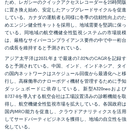
ため、レガシーのクイックアクセスレコーダーを25時間版
に置き換え始め、安定したアップグレードサイクルを促進
している。カナダの運航者も同様に冬季の信頼性向上のた
めエンジン健全性キットを採用し、地域需要を堅調に保っ
ている。同地域の航空機健全性監視システムの市場規模
は、厳格なサイバーコンプライアンス要件の中で中一桁台
の成長を維持すると予測されている。
アジア太平洋は2031年まで最速の7.02%のCAGRを記録す
ると予測されている。中国、インド、インドネシア、タイ
の国内ネットワークはスケジュール回復から最適化へと移
行し、高稼働率のナローボディ機材を管理するために予知
ダッシュボードに依存している。新型A320neoおよび
B737-8を導入する航空会社は工場設置済みの診断機能を取
得し、航空機健全性監視市場を拡大している。各国政府は
国内MRO能力を促進し、クラウドアナリティクスを活用
してサードパーティビジネスを獲得し、地域の自立性を強
化している。