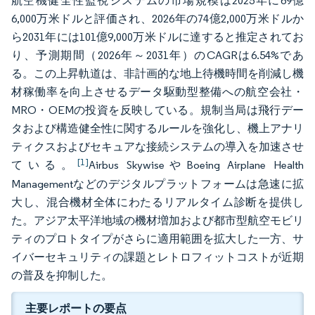
航空機健全性監視システムの市場規模は2025年に69億
6,000万米ドルと評価され、2026年の74億2,000万米ドルか
ら2031年には101億9,000万米ドルに達すると推定されてお
り、予測期間（2026年～2031年）のCAGRは6.54%であ
る。この上昇軌道は、非計画的な地上待機時間を削減し機
材稼働率を向上させるデータ駆動型整備への航空会社・
MRO・OEMの投資を反映している。規制当局は飛行デー
タおよび構造健全性に関するルールを強化し、機上アナリ
ティクスおよびセキュアな接続システムの導入を加速させ
[1]
ている。
Airbus SkywiseやBoeing Airplane Health
Managementなどのデジタルプラットフォームは急速に拡
大し、混合機材全体にわたるリアルタイム診断を提供し
た。アジア太平洋地域の機材増加および都市型航空モビリ
ティのプロトタイプがさらに適用範囲を拡大した一方、サ
イバーセキュリティの課題とレトロフィットコストが近期
の普及を抑制した。
主要レポートの要点