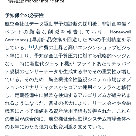
情報源: Mordor Intelligence
予知保全の必要性
航空会社はデータ駆動型予知診断の採用後、非計画整備イ
ベントの顕著な削減を報告しており、Honeywell
Aerospaceは早期部品交換を回避した99%の予測精度を示
[2]
している。
人件費の上昇と高いエンジンショップビジッ
ト率により、予知保全は予算圧力に対する戦略的ヘッジと
なり、特に新世代ジェット機が1フライトあたりテラバイ
ト規模のセンサーデータを生成する中でその重要性が増し
ている。そのため、航空機健全性監視システム市場はオプ
ションのアナリティクスからコアの運用インフラへと移行
し、定期整備中に異常を検知するアルゴリズムが組み込ま
れるようになった。普及の拡大により、リース会社や金融
機関にとって価値ある資産活用指標も改善された。これら
の要因が総合的に、航空機健全性監視システム市場全体へ
の多年にわたる強力な投資刺激を支えている。