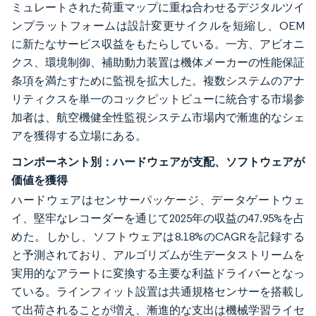
ミュレートされた荷重マップに重ね合わせるデジタルツイ
ンプラットフォームは設計変更サイクルを短縮し、OEM
に新たなサービス収益をもたらしている。一方、アビオニ
クス、環境制御、補助動力装置は機体メーカーの性能保証
条項を満たすために監視を拡大した。複数システムのアナ
リティクスを単一のコックピットビューに統合する市場参
加者は、航空機健全性監視システム市場内で漸進的なシェ
アを獲得する立場にある。
コンポーネント別：ハードウェアが支配、ソフトウェアが
価値を獲得
ハードウェアはセンサーパッケージ、データゲートウェ
イ、堅牢なレコーダーを通じて2025年の収益の47.95%を占
めた。しかし、ソフトウェアは8.18%のCAGRを記録する
と予測されており、アルゴリズムが生データストリームを
実用的なアラートに変換する主要な利益ドライバーとなっ
ている。ラインフィット設置は共通規格センサーを搭載し
て出荷されることが増え、漸進的な支出は機械学習ライセ