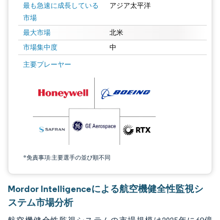
最も急速に成長している
アジア太平洋
市場
最大市場
北米
市場集中度
中
画像 © Mordor Intelligence。再利用にはCC BY 4.0の表示が必要です。
主要プレーヤー
*免責事項:主要選手の並び順不同
Mordor Intelligenceによる航空機健全性監視シ
ステム市場分析