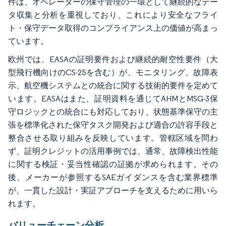
件は、オペレーターの保守管理の一環として継続的なデー
タ収集と分析を重視しており、これにより安全なフライ
ト・保守データ取得のコンプライアンス上の価値が高まっ
ています。
欧州では、EASAの証明要件および継続的耐空性要件（大
型飛行機向けのCS-25を含む）が、モニタリング、故障表
示、航空機システムとの統合に関する技術的要件を定めて
います。EASAはまた、証明資料を通じてAHMとMSG-3保
守ロジックとの統合にも対応しており、状態基準保守の主
張を標準化された保守タスク開発および適合の許容手段と
整合させる取り組みを反映しています。管轄区域を問わ
ず、証明クレジットの活用事例では、通常、故障検出性能
に関する検証・妥当性確認の証拠が求められます。その
後、メーカーが参照するSAEガイダンスを含む業界標準
が、一貫した設計・実証アプローチを支えるために用いら
れます。
バリューチェーン分析