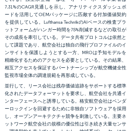
7.31%のCAGR見通しを示し、アナリティクスダッシュボ
ードを活用してOEMパッケージに匹敵する付加価値契約
を提供している。Lufthansa TechnikのAIベースの検査プラ
ットフォームがハンガー時間を75%削減するなどの取引が
その成長を牽引している。データ共有プロトコルは依然と
して課題であり、航空会社は独自の飛行プロファイルのイ
ンサイトを保護しようとする一方、MROは予知モデルを
精緻化するためのアクセスを必要としている。その結果、
相互アクセスを保証するパートナーシップが航空機健全性
監視市場全体の調達規範を再形成している。
並行して、リース会社は残存価値追跡をサポートする標準
化されたデータフォーマットを要求し、航空会社を共通イ
ンターフェースへと誘導している。格安航空会社はベンダ
ーロックインを回避するために非独自ソフトウェアを採用
し、オープンアーキテクチャ競争を刺激している。主要ネ
ットワーク航空会社の規模の優位性は引き続き大量センサ