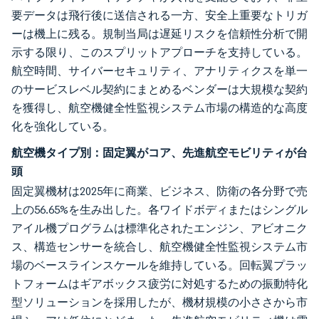
要データは飛行後に送信される一方、安全上重要なトリガ
ーは機上に残る。規制当局は遅延リスクを信頼性分析で開
示する限り、このスプリットアプローチを支持している。
航空時間、サイバーセキュリティ、アナリティクスを単一
のサービスレベル契約にまとめるベンダーは大規模な契約
を獲得し、航空機健全性監視システム市場の構造的な高度
化を強化している。
航空機タイプ別：固定翼がコア、先進航空モビリティが台
頭
固定翼機材は2025年に商業、ビジネス、防衛の各分野で売
上の56.65%を生み出した。各ワイドボディまたはシングル
アイル機プログラムは標準化されたエンジン、アビオニク
ス、構造センサーを統合し、航空機健全性監視システム市
場のベースラインスケールを維持している。回転翼プラッ
トフォームはギアボックス疲労に対処するための振動特化
型ソリューションを採用したが、機材規模の小ささから市