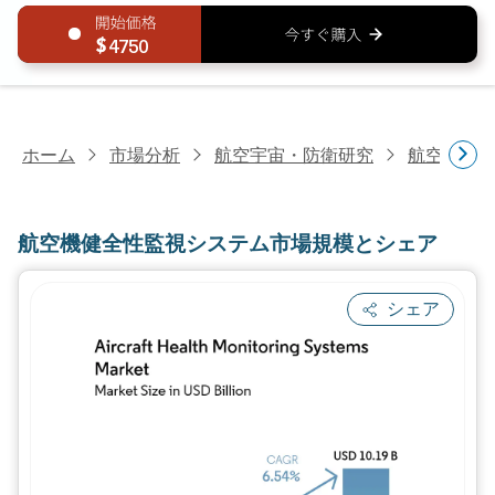
4750
ホーム
市場分析
航空宇宙・防衛研究
航空機部
航空機健全性監視システム市場規模とシェア
シェア