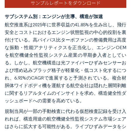
サブシステム別：エンジンが主導、構造が加速
航空推進系は2025年に世界収益の41.85%を生み出し、飛行
安全とコストにおけるエンジン状態監視の中心的役割を裏
付けている。高バイパス比ターボファンの整備費用は高度
な振動・性能アナリティクスを正当化し、エンジンOEM
を航空機健全性監視システム産業の早期参入者としてい
る。しかし、航空機構造は光ファイバーひずみセンサーお
よび埋め込みブラッグ格子が軽量化・低コスト化するにつ
れ、6.92%のCAGRで進展すると予測されている。複合材
胴体ワイドボディ機を運航する航空会社は隠れた層間剥離
に関するリアルタイムのインサイトを求め、構造健全性ダ
ッシュボードへの需要を高めている。
規制当局が一部の手動検査に代わる仮想検査記録を受け入
れれば、構造用途の航空機健全性監視システム市場シェア
はさらに拡大する可能性がある。ライブひずみデータをシ