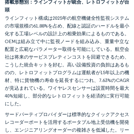
搭載形態別：ラインフィットが統合、レトロフィットが台
頭
ラインフィット構成は2025年の航空機健全性監視システム
の市場規模の61.88%を占め、配線と認証のハードルを最小
化する工場レベルの設計上の相乗効果によるものである。
OEMは組み立て中に監視ノードを組み込み、重量中立な
配置と広範なパラメーター取得を可能にしている。航空会
社は将来のサービスブレティンコストを回避できるため、
こうした統合キットを好む。高い設備投資の負担はあるも
のの、レトロフィットプログラムは運航者が15年以上の機
材、特に貨物機の寿命を延長するにつれ、7.63%のCAGR
が見込まれている。ワイヤレスセンサーは設置時間を最大
40%短縮し、部分的なレトロフィットを経済的に実行可能
にした。
サードパーティプロバイダーは標準的なクイックアクセス
レコーダーポートを活用するポータブル地上受信機を開発
し、エンジニアリングオーダーの複雑さを低減した。リー