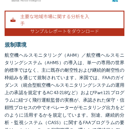
画像 © Mordor Intelligence。再利用にはCC BY 4.0の表示が必要です。
規制環境
航空機ヘルスモニタリング（AHM）／航空機ヘルスモニ
タリングシステム（AHMS）の導入は、単一の専用の世界
的標準ではなく、主に既存の耐空性および継続的耐空性の
枠組みを通じて規制されています。米国では、FAAのガイ
ダンス（統合型航空機ヘルスモニタリングシステムの運用
上の承認を規定するAC 43-218など）およびPart 121プログ
ラムに紐づく飛行運航監督の実務が、承認された保守・信
頼性プロセスの中でオペレーターがモニタリング出力をど
のように活用するかを規定しています。別途、継続的分
析・監視システム（CASS）に関するFAAプログラムの要