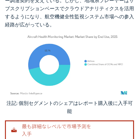
ー調達契約を支えている。しかし、地域系プレーヤーはサ
ブスクリプションベースでクラウドアナリティクスを活用
するようになり、航空機健全性監視システム市場への参入
経路が広がっている。
注記: 個別セグメントのシェアはレポート購入後に入手可
画像 © Mordor Intelligence。再利用にはCC BY 4.0の表示が必要です。
能