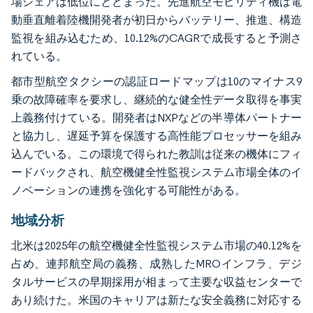
場シェアは低位にとどまった。先進航空モビリティ機は電
動垂直離着陸機開発者が初日からバッテリー、推進、構造
監視を組み込むため、10.12%のCAGRで成長すると予測さ
れている。
都市型航空タクシーの認証ロードマップは10のマイナス9
乗の故障確率を要求し、継続的な健全性データ取得を事実
上義務付けている。開発者はNXPなどの半導体パートナー
と協力し、遅延予算を保護する高性能プロセッサーを組み
込んでいる。この環境で得られた教訓は従来の機体にフィ
ードバックされ、航空機健全性監視システム市場全体のイ
ノベーションの連携を強化する可能性がある。
地域分析
北米は2025年の航空機健全性監視システム市場の40.12%を
占め、連邦航空局の義務、成熟したMROインフラ、デジ
タルサービスの早期採用が相まって主要な収益センターで
あり続けた。米国のキャリアは新たな安全義務に対応する