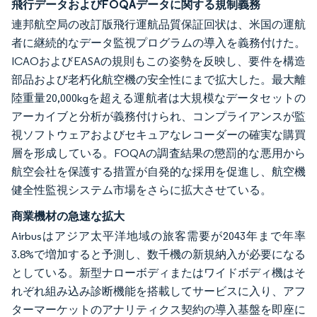
飛行データおよびFOQAデータに関する規制義務
連邦航空局の改訂版飛行運航品質保証回状は、米国の運航
者に継続的なデータ監視プログラムの導入を義務付けた。
ICAOおよびEASAの規則もこの姿勢を反映し、要件を構造
部品および老朽化航空機の安全性にまで拡大した。最大離
陸重量20,000kgを超える運航者は大規模なデータセットの
アーカイブと分析が義務付けられ、コンプライアンスが監
視ソフトウェアおよびセキュアなレコーダーの確実な購買
層を形成している。FOQAの調査結果の懲罰的な悪用から
航空会社を保護する措置が自発的な採用を促進し、航空機
健全性監視システム市場をさらに拡大させている。
商業機材の急速な拡大
Airbusはアジア太平洋地域の旅客需要が2043年まで年率
3.8%で増加すると予測し、数千機の新規納入が必要になる
としている。新型ナローボディまたはワイドボディ機はそ
れぞれ組み込み診断機能を搭載してサービスに入り、アフ
ターマーケットのアナリティクス契約の導入基盤を即座に