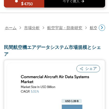
4750
ホーム
市場分析
航空宇宙・防衛研究
航空機部
民間航空機エアデータシステム市場規模とシェ
ア
シェア