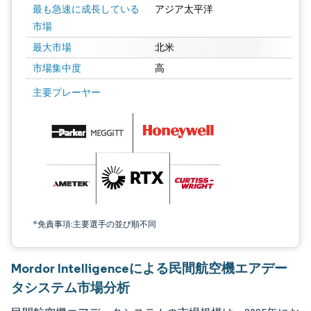
最も急速に成長している
アジア太平洋
市場
最大市場
北米
市場集中度
高
画像 © Mordor Intelligence。再利用にはCC BY 4.0の表示が必要です。
主要プレーヤー
*免責事項:主要選手の並び順不同
Mordor Intelligenceによる民間航空機エアデー
タシステム市場分析