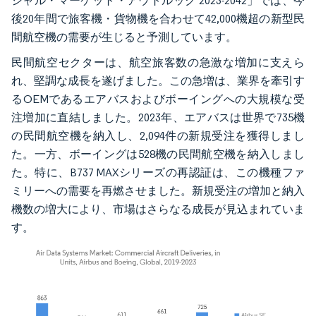
シャル・マーケット・アウトルック 2023-2042」では、今
後20年間で旅客機・貨物機を合わせて42,000機超の新型民
間航空機の需要が生じると予測しています。
民間航空セクターは、航空旅客数の急激な増加に支えら
れ、堅調な成長を遂げました。この急増は、業界を牽引す
るOEMであるエアバスおよびボーイングへの大規模な受
注増加に直結しました。2023年、エアバスは世界で735機
の民間航空機を納入し、2,094件の新規受注を獲得しまし
た。一方、ボーイングは528機の民間航空機を納入しまし
た。特に、B737 MAXシリーズの再認証は、この機種ファ
ミリーへの需要を再燃させました。新規受注の増加と納入
機数の増大により、市場はさらなる成長が見込まれていま
す。