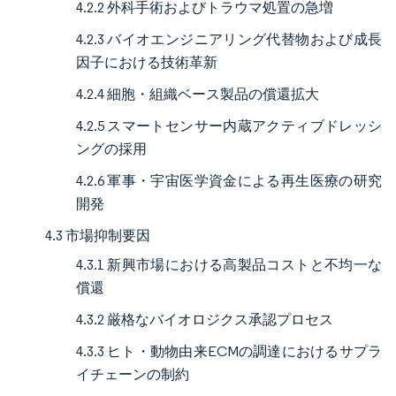
4.2.2 外科手術およびトラウマ処置の急増
4.2.3 バイオエンジニアリング代替物および成長
因子における技術革新
4.2.4 細胞・組織ベース製品の償還拡大
4.2.5 スマートセンサー内蔵アクティブドレッシ
ングの採用
4.2.6 軍事・宇宙医学資金による再生医療の研究
開発
4.3 市場抑制要因
4.3.1 新興市場における高製品コストと不均一な
償還
4.3.2 厳格なバイオロジクス承認プロセス
4.3.3 ヒト・動物由来ECMの調達におけるサプラ
イチェーンの制約