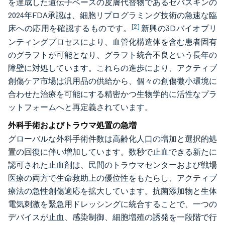
を達成した遺伝子ベースの皮膚代替物であるゼバスキンの
2024年FDA承認は、細胞リプログラミング技術の急速な臨
[2]
床への応用を確認するものです。
新興の3Dバイオプリ
ンティングプロセスにより、血管化構造体を含む患者固有
のグラフトが可能となり、グラフト統合不良という長年の
障壁に対処しています。これらの進歩により、アクティブ
創傷ケア市場は汎用品の供給から、個々の創傷微小環境に
合わせた治療を可能にする精密かつ生物学的に活性なプラ
ットフォームへと再定義されています。
外科手術およびトラウマ処置の急増
グローバルな外科手術件数は高齢化人口の増加と選択的処
置の回復に伴い増加しています。数秒で止血できる新たに
認可された止血剤は、民間のトラウマセンターおよび戦場
医療の両方で生命救助上の優位性をもたらし、アクティブ
療法の急性創傷適応を拡大しています。抗菌添加物と生体
電気刺激を緊急用ドレッシングに統合することで、一つの
デバイスが止血、感染制御、細胞増殖の誘発を一段階で行