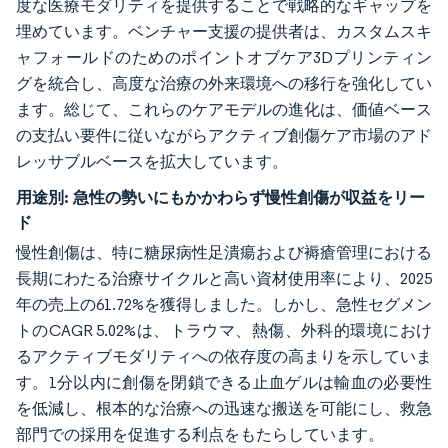
度な医療モダリティを提供することで戦略的なギャップを
埋めています。ベンチャー支援の提供者は、カスタムスキ
ャフォールドのためのポイントオブケア3Dプリンティン
グを統合し、高度な治療の外来環境への移行を強化してい
ます。総じて、これらのケアモデルの進化は、価値ベース
の支払い要件に従いながらアクティブ創傷ケア市場のアド
レッサブルベースを拡大しています。
用途別:
急性の勢いにもかかわらず慢性創傷が収益をリー
ド
慢性創傷は、特に糖尿病性足潰瘍および褥瘡管理における
長期にわたる治療サイクルと高い資材使用率により、2025
年の売上の61.72%を獲得しました。しかし、急性セグメン
トのCAGR 5.02%は、トラウマ、熱傷、外科的環境におけ
るアクティブモダリティへの依存度の高まりを示していま
す。1分以内に創傷を閉鎖できる止血ゲルは輸血の必要性
を低減し、根本的な治療への迅速な搬送を可能にし、救急
部門での採用を促進する利点をもたらしています。