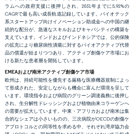
ラムへの政府支援に後押しされ、2031年までに5.92%の
CAGRで最も高い成長軌道記録しています。バイオテック
系スタートアップ向けイノベーション助成金への中国の継
続的な配分が、急速なスキルおよびキャパシティの構築を
支えています。インドおよびインドネシアでは、公的保険
の拡充により糖尿病性潰瘍に対するバイオアクティブ代替
品の償還が始まりつつあり、アクティブ創傷ケア市場にお
ける新たな患者層を開拓しています。
EMEAおよび南米アクティブ創傷ケア市場
欧州は、持続可能性を優先する厳格な医療機器規制によっ
て形成された、安定しながらも機会に富んだ環境を呈して
います。環境指令および病院のグリーン調達義務に後押し
され、生分解性ドレッシングおよび植物由来コラーゲンへ
の需要が拡大しています。中東・アフリカおよび南米は集
合的なシェアは小さいものの、三次病院がOECDの創傷ケ
アプロトコルとの同等性を求める中、それぞれ湾岸協力会