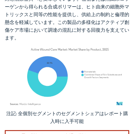
ーゲンから得られる合成ポリマーは、ヒト由来の細胞外マ
トリックスと同等の性能を提供し、供給上の制約と倫理的
懸念を軽減しています。この製品の多様化はアクティブ創
傷ケア市場において調達の混乱に対する回復力を支えてい
ます。
注記: 全個別セグメントのセグメントシェアはレポート購
画像 © Mordor Intelligence。再利用にはCC BY 4.0の表示が必要です。
入時に入手可能