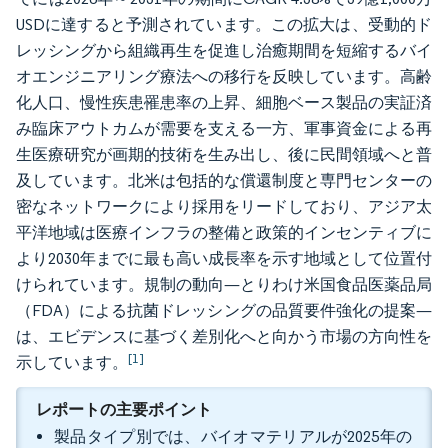
USDに達すると予測されています。この拡大は、受動的ド
レッシングから組織再生を促進し治癒期間を短縮するバイ
オエンジニアリング療法への移行を反映しています。高齢
化人口、慢性疾患罹患率の上昇、細胞ベース製品の実証済
み臨床アウトカムが需要を支える一方、軍事資金による再
生医療研究が画期的技術を生み出し、後に民間領域へと普
及しています。北米は包括的な償還制度と専門センターの
密なネットワークにより採用をリードしており、アジア太
平洋地域は医療インフラの整備と政策的インセンティブに
より2030年までに最も高い成長率を示す地域として位置付
けられています。規制の動向—とりわけ米国食品医薬品局
（FDA）による抗菌ドレッシングの品質要件強化の提案—
は、エビデンスに基づく差別化へと向かう市場の方向性を
[1]
示しています。
レポートの主要ポイント
製品タイプ別では、バイオマテリアルが2025年の