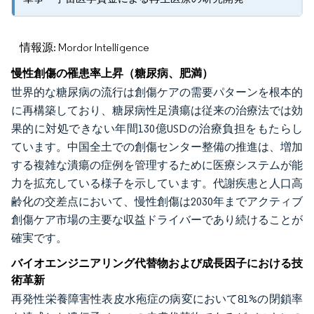
情報源: Mordor Intelligence
慢性創傷の罹患率上昇（糖尿病、肥満）
世界的な糖尿病の流行は創傷ケアの需要パターンを根本的
に再構築しており、糖尿病性足潰瘍は従来の治療法では効
果的に対処できない年間130億USDの治療負担をもたらし
ています。中国全土での創傷センター整備の推進は、増加
する複雑な潰瘍の症例を管理するために医療システムが能
力を拡充している様子を示しています。代謝疾患と人口高
齢化の交差点において、慢性創傷は2030年までアクティブ
創傷ケア市場の主要な収益ドライバーであり続けることが
確実です。
バイオエンジニアリング代替物および成長因子における技
術革新
再発性栄養障害性表皮水疱症の病変において81%の閉鎖率