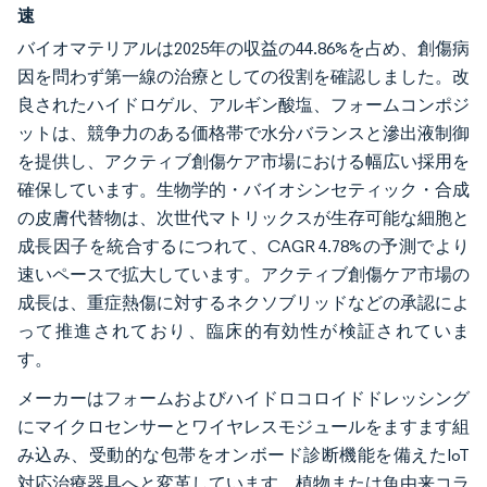
速
バイオマテリアルは2025年の収益の44.86%を占め、創傷病
因を問わず第一線の治療としての役割を確認しました。改
良されたハイドロゲル、アルギン酸塩、フォームコンポジ
ットは、競争力のある価格帯で水分バランスと滲出液制御
を提供し、アクティブ創傷ケア市場における幅広い採用を
確保しています。生物学的・バイオシンセティック・合成
の皮膚代替物は、次世代マトリックスが生存可能な細胞と
成長因子を統合するにつれて、CAGR 4.78%の予測でより
速いペースで拡大しています。アクティブ創傷ケア市場の
成長は、重症熱傷に対するネクソブリッドなどの承認によ
って推進されており、臨床的有効性が検証されていま
す。
メーカーはフォームおよびハイドロコロイドドレッシング
にマイクロセンサーとワイヤレスモジュールをますます組
み込み、受動的な包帯をオンボード診断機能を備えたIoT
対応治療器具へと変革しています。植物または魚由来コラ