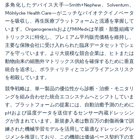
多角化したデバイス大手—Smith+Nephew、Solventum、
Mölnlycke Health Care—がニッチなバイオテクイノベータ
ーを吸収し、再生医療プラットフォームと流通を掌握して
います。OrganogenesisおよびMiMedxは羊膜・胎盤組織マ
トリックスに特化し、プレミアム平均販売価格を維持し、
主要な保険会社に受け入れられた臨床データセットでシェ
アを守っています。より大規模な競合企業は、ヒトまたは
動物由来の細胞外マトリックス供給を確保するために垂直
統合を追求し、ボラティリティとコンプライアンスリスク
を相殺しています。
競争戦略は、単一製品の優位性から診断・治療・モニタリ
ングを組み合わせた統合エコシステムへとシフトしていま
す。プラットフォームの提案には、自動治癒予測のために
pHおよび温度データを送信するセンサー内蔵ドレッシン
グが含まれています。新規参入者は数百万の創傷画像で訓
練された機械学習モデルを活用して最適なドレッシングレ
ジメンを推奨しており、この機能は価値ベース契約下の支