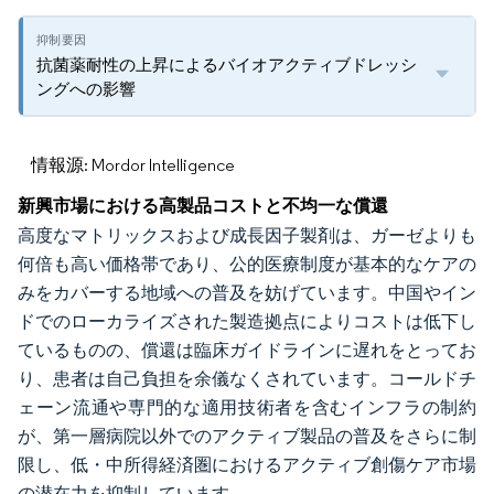
抗菌薬耐性の上昇によるバイオアクティブドレッシ
ングへの影響
情報源: Mordor Intelligence
新興市場における高製品コストと不均一な償還
高度なマトリックスおよび成長因子製剤は、ガーゼよりも
何倍も高い価格帯であり、公的医療制度が基本的なケアの
みをカバーする地域への普及を妨げています。中国やイン
ドでのローカライズされた製造拠点によりコストは低下し
ているものの、償還は臨床ガイドラインに遅れをとってお
り、患者は自己負担を余儀なくされています。コールドチ
ェーン流通や専門的な適用技術者を含むインフラの制約
が、第一層病院以外でのアクティブ製品の普及をさらに制
限し、低・中所得経済圏におけるアクティブ創傷ケア市場
の潜在力を抑制しています。