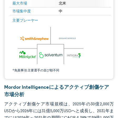
最大市場
北米
市場集中度
中
画像 © Mordor Intelligence。再利用にはCC BY 4.0の表示が必要です。
主要プレーヤー
*免責事項:主要選手の並び順不同
Mordor Intelligenceによるアクティブ創傷ケア
市場分析
アクティブ創傷ケア市場規模は、2025年の30億2,000万
USDから2026年には31億5,000万USDへと成長し、2031年ま
でには2026年～2031年の期間にCAGR 4.38%で39億1,000万