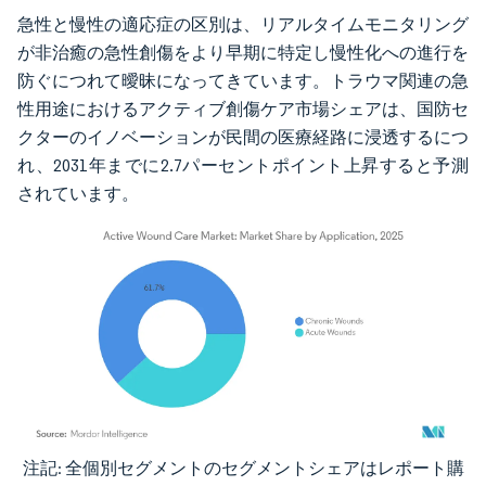
急性と慢性の適応症の区別は、リアルタイムモニタリング
が非治癒の急性創傷をより早期に特定し慢性化への進行を
防ぐにつれて曖昧になってきています。トラウマ関連の急
性用途におけるアクティブ創傷ケア市場シェアは、国防セ
クターのイノベーションが民間の医療経路に浸透するにつ
れ、2031年までに2.7パーセントポイント上昇すると予測
されています。
注記: 全個別セグメントのセグメントシェアはレポート購
画像 © Mordor Intelligence。再利用にはCC BY 4.0の表示が必要です。