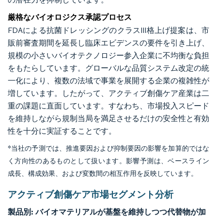
厳格なバイオロジクス承認プロセス
FDAによる抗菌ドレッシングのクラスIII格上げ提案は、市
販前審査期間を延長し臨床エビデンスの要件を引き上げ、
規模の小さいバイオテクノロジー参入企業に不均衡な負担
をもたらしています。グローバルな品質システム改定の統
一化により、複数の法域で事業を展開する企業の複雑性が
増しています。したがって、アクティブ創傷ケア産業は二
重の課題に直面しています。すなわち、市場投入スピード
を維持しながら規制当局を満足させるだけの安全性と有効
性を十分に実証することです。
*当社の予測では、推進要因および抑制要因の影響を加算的ではな
く方向性のあるものとして扱います。影響予測は、ベースライン
成長、構成効果、および変数間の相互作用を反映しています。
アクティブ創傷ケア市場セグメント分析
製品別:
バイオマテリアルが基盤を維持しつつ代替物が加