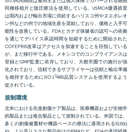
市の民間病院は雇用主または個人保険でカバーされる細胞
同種移植片と陰圧療法を使用している。USMCA優遇措置
は国内および輸出市場に供給するハリスコ州やヌエボレオ
ン州などの州での地域生産を奨励しており、価格と入手可
能性を改善している。FDAとカナダ保健省の認可への依拠
を通じてデバイス承認時間を短縮するために開始された
COFEPRIS改革はアクセスを加速することを目指している
が、まだ移行中である。メキシコでのコンプライアンスは
登録とGMP監査に依存しており、大都市圏での施行が強
化されており、信頼できるサプライヤーは信頼と輸出準備
3
を維持するためにISO 1
485品質システムを使用するよう
促されている。
規制環境
北米における先進創傷ケア製品は、医療機器および生物学
的製品または複合製品として規制されている。米国では、
多くの創傷被覆材や機器ベースの療法に適用される510(k)
や、より高リスクな製品向けのPMAなど、FDAの承認経路