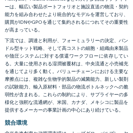
ーは、幅広い製品ポートフォリオと施設直送の物流・契約
能力を組み合わせたより統合的なモデルを運営しており、
購買がIDNやGPOを通じて集約されるにつれてその重要性
が高まっている。
下流では、調達と利用が、フォーミュラリーの決定、バン
ドル型キット戦略、そして高コストの細胞・組織由来製品
や陰圧システムに対する償還ワークフローに依存してい
る。大量に使用される湿潤被覆材は、中央流通と小売補充
を通じてより多く動く。バリューチェーンにおける主要な
摩擦点には、複雑な生物学的製品の滅菌能力、新しい製剤
の試験能力、輸入原材料・部品の物流ボトルネックへの脆
弱性が含まれる。これらの制約により、サプライヤーの多
様化と強靭な流通網が、米国、カナダ、メキシコに製品を
提供するメーカーの事業計画の中心にあり続けている。
競合環境