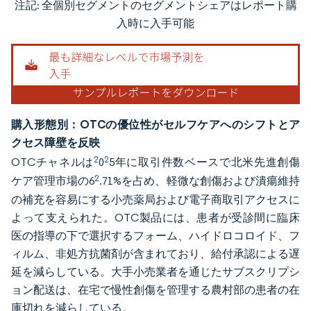
注記: 全個別セグメントのセグメントシェアはレポート購
画像 © Mordor Intelligence。再利用にはCC BY 4.0の表示が必要です。
入時に入手可能
購入形態別：OTCの優位性がセルフケアへのシフトとア
クセス障壁を反映
2
2
OTCチャネルは
0
5年に取引件数ベースで北米先進創傷
2
ケア管理市場の6
.71%を占め、軽微な創傷および潰瘍維持
の補充を容易にする小売薬局および電子商取引アクセスに
よって支えられた。OTC製品には、患者が受診間に臨床
医の指導の下で選択するフォーム、ハイドロコロイド、フ
ィルム、非処方抗菌剤が含まれており、給付承認による遅
延を減らしている。大手小売業者を通じたサブスクリプシ
ョン配送は、在宅で慢性創傷を管理する農村部の患者の在
庫切れを減らしている。