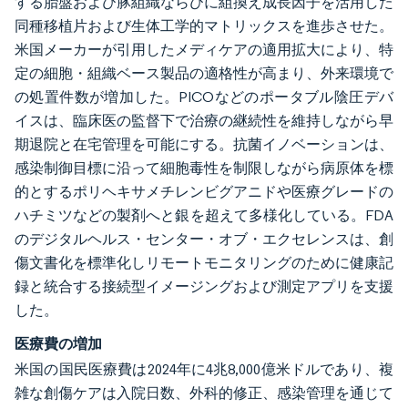
する胎盤および豚組織ならびに組換え成長因子を活用した
同種移植片および生体工学的マトリックスを進歩させた。
米国メーカーが引用したメディケアの適用拡大により、特
定の細胞・組織ベース製品の適格性が高まり、外来環境で
の処置件数が増加した。PICOなどのポータブル陰圧デバ
イスは、臨床医の監督下で治療の継続性を維持しながら早
期退院と在宅管理を可能にする。抗菌イノベーションは、
感染制御目標に沿って細胞毒性を制限しながら病原体を標
的とするポリヘキサメチレンビグアニドや医療グレードの
ハチミツなどの製剤へと銀を超えて多様化している。FDA
のデジタルヘルス・センター・オブ・エクセレンスは、創
傷文書化を標準化しリモートモニタリングのために健康記
録と統合する接続型イメージングおよび測定アプリを支援
した。
医療費の増加
米国の国民医療費は2024年に4兆8,000億米ドルであり、複
雑な創傷ケアは入院日数、外科的修正、感染管理を通じて