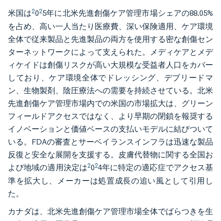
2
2
米国は
0
5年に北米先進創傷ケア管理市場シェアの88.05%
を占め、高い一人当たり医療費、深い保険適用、ケア環境
全体で従来製品と先進製品の両方を使用する密な創傷セン
ターネットワークによって支えられた。メディケアとメデ
ィケイドは創傷リスクが高い大規模な受益者人口をカバー
しており、ケア環境全体でドレッシング、デブリードマ
ン、生物製剤、陰圧療法への需要を持続させている。北米
先進創傷ケア管理市場内での米国の市場拡大は、グリーン
フィールドアクセスではなく、より早期の閉鎖を報奨する
イノベーションと価値ベースの支払いモデルに結びついて
いる。FDAの審査とサーベイランスインフラは迅速な製品
反復と安全な展開を支援する。皮膚代替物に関する全国お
2
2
よび地域の適用決定は
0
4年に特定の適応症でアクセス基
準を拡大し、メーカーは処置成長の追い風として引用し
た。
カナダは、北米先進創傷ケア管理市場全体でばらつきを生