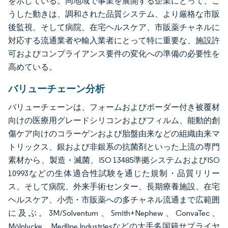
を示している。同地域で事業を展開する企業にとって、こ
うした動きは、調和された品質システム、より厳格な市販
後監視、そして病院、在宅ヘルスケア、市販薬チャネルに
対応する流通業者や輸入業者にとって特に重要な、施設許
可およびコンプライアンス要件の変化への準備の必要性を
高めている。
バリューチェーン分析
バリューチェーンは、フォームおよびボーダー付き被覆材
向けの医療用グレードシリコンおよびフィルム、能動的創
傷ケア向けのコラーゲンおよび胎盤由来などの組織由来マ
トリックス、銀および非銀系の抗菌剤といった上流の専門
素材から、製造・滅菌、ISO 13485準拠システムおよびISO
10993などの生体適合性試験を通じた規制・品質リリー
ス、そして病院、外来手術センター、長期療養施設、在宅
ヘルスケア、小売・市販薬への多チャネル流通まで広範囲
に及ぶ。3M/Solventum、Smith+Nephew、ConvaTec、
Mölnlycke、Medline Industriesなどの大手多国籍サプライヤ