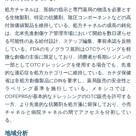
処方チャネルは、医師の指示と専門薬局の物流を必要とす
る生物製剤、特定の抗菌剤、陰圧コンポーネントなどの高
付加価値製品を維持している。処方チャネルの成長の鈍化
は、北米先進創傷ケア管理市場において開始を数日遅らせ
る可能性のある給付設計、ステップ編集、事前承認を反映
している。FDAのモノグラフ規則はOTCラベリングを軽
微な創傷の主張に限定しており、消費者が長期レジメンの
一部としてOTCドレッシングを使用する場合でも、先進
的な適応症を処方カテゴリーに維持している。カナダ保健
省は非処方創傷製品にDINを要求し、薬局販売の安全性と
ラベリング基準を施行している。メキシコでは、
COFEPRISが基本的なドレッシングのOTC販売を許可する
一方、より先進的な抗菌剤を処方箋に留保しており、小売
チャネルと病院チャネルの間でアクセスを分割してい
る。
地域分析