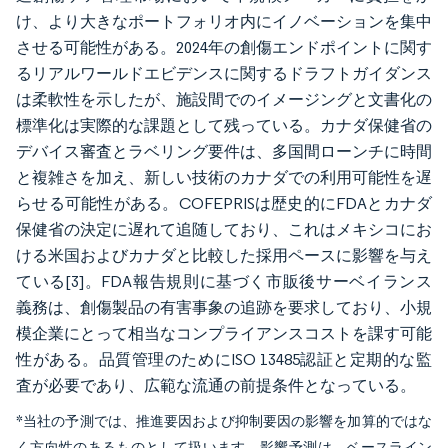
け、より大きなポートフォリオ内にイノベーションを集中
させる可能性がある。2024年の創傷エンドポイントに関す
るリアルワールドエビデンスに関するドラフトガイダンス
は柔軟性を示したが、施設間でのイメージングと文書化の
標準化は実際的な課題として残っている。カナダ保健省の
デバイス審査とラベリング要件は、多国間ローンチに時間
と複雑さを加え、新しい技術のカナダでの利用可能性を遅
らせる可能性がある。COFEPRISは歴史的にFDAとカナダ
保健省の決定に遅れて追随しており、これはメキシコにお
ける米国およびカナダと比較した採用ペースに影響を与え
ている[3]。FDA報告規則に基づく市販後サーベイランス
義務は、創傷製品の有害事象の追跡を要求しており、小規
模企業にとって相当なコンプライアンスコストを課す可能
性がある。品質管理のためにISO 13485認証と定期的な監
査が必要であり、広範な流通の前提条件となっている。
*当社の予測では、推進要因および抑制要因の影響を加算的ではな
く方向性のあるものとして扱います。影響予測は、ベースライン