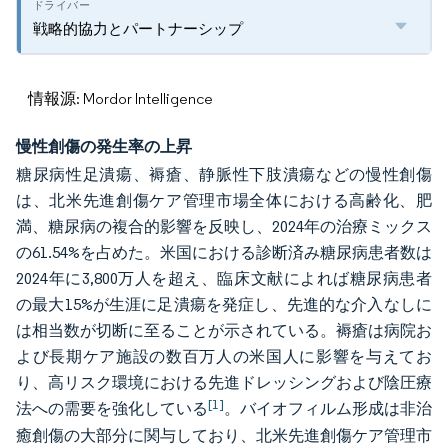
戦略的協力とパートナーシップ
情報源: Mordor Intelligence
慢性創傷の発生率の上昇
糖尿病性足潰瘍、褥瘡、静脈性下肢潰瘍などの慢性創傷
は、北米先進創傷ケア管理市場全体における高齢化、肥
満、糖尿病の複合的影響を反映し、2024年の治療ミックス
の61.54%を占めた。米国における診断済み糖尿病患者数は
2024年に3,800万人を超え、臨床文献によれば糖尿病患者
の最大15%が生涯に足潰瘍を発症し、先進的な介入なしに
は相当数が切断に至ることが示されている。褥瘡は病院お
よび長期ケア施設の数百万人の米国人に影響を与えてお
り、高リスク環境における先進ドレッシングおよび陰圧療
[1]
法への需要を強化している
。バイオフィルム形成は非治
癒創傷の大部分に関与しており、北米先進創傷ケア管理市