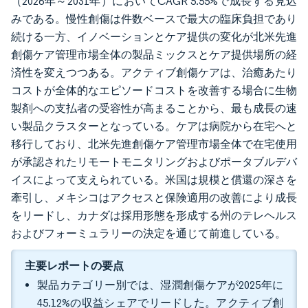
（2026年～2031年）においてCAGR 5.55%で成長する見込
みである。慢性創傷は件数ベースで最大の臨床負担であり
続ける一方、イノベーションとケア提供の変化が北米先進
創傷ケア管理市場全体の製品ミックスとケア提供場所の経
済性を変えつつある。アクティブ創傷ケアは、治癒あたり
コストが全体的なエピソードコストを改善する場合に生物
製剤への支払者の受容性が高まることから、最も成長の速
い製品クラスターとなっている。ケアは病院から在宅へと
移行しており、北米先進創傷ケア管理市場全体で在宅使用
が承認されたリモートモニタリングおよびポータブルデバ
イスによって支えられている。米国は規模と償還の深さを
牽引し、メキシコはアクセスと保険適用の改善により成長
をリードし、カナダは採用形態を形成する州のテレヘルス
およびフォーミュラリーの決定を通じて前進している。
主要レポートの要点
製品カテゴリー別では、湿潤創傷ケアが2025年に
45.12%の収益シェアでリードした。アクティブ創