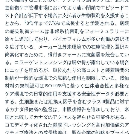
進創傷ケア管理市場においてより速い閉鎖でエピソードコ
スト合計が低下する場合に支払者が生物製剤を支援するこ
2
3
2
とから、
0
1年まで7.
6%で成長すると予測される。病院
の感染制御チームは非銀系抗菌剤をフォーミュラリーに
徐々に追加しており、バイオフィルムが多い創傷の選択肢
を広げている。メーカーは外来環境での在庫管理と選択を
簡素化するために、縁付きフォームに抗菌層を統合してい
る。コラーゲンドレッシングは腱や骨が露出している場合
にニッチを埋めるが、単位あたりの高コストと装着時間の
制約が一般的な環境での広範な使用を制限している。接触
3
材料の規制認可はISO 1099
に基づく生体適合性と多様な
ケア環境での日常的使用を支援する安全性データを必要と
する。生細胞または組換え因子を含むクラスIII製品に対す
るカナダ保健省の監督は、市販後報告を追加しており、米
国と比較してカナダのアクセスを遅らせる可能性がある。
コモディティ化された湿潤ドレッシングと高付加価値のア
クティブ療法との成長格差は、既存企業の戦略をプライベ