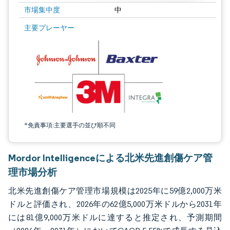
市場集中度
中
画像 © Mordor Intelligence。再利用にはCC BY 4.0の表示が必要です。
主要プレーヤー
*免責事項:主要選手の並び順不同
Mordor Intelligenceによる北米先進創傷ケア管
理市場分析
北米先進創傷ケア管理市場規模は2025年に59億2,000万米
ドルと評価され、2026年の62億5,000万米ドルから2031年
には81億9,000万米ドルに達すると推定され、予測期間