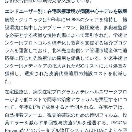
は術後合併症の早期発見を支援している。
エンドユーザー別：在宅医療環境が病院中心モデルを破壊
2
2
病院・クリニックは
0
5年に54.88%のシェアを維持し、施
設環境に集中したデブリードマン、陰圧療法、多職種監督
を必要とする複雑な慢性創傷によって牽引された。学術セ
ンターはプロトコルを標準化し教育を支援する紹介プログ
ラムを運営しており、北米先進創傷ケア管理市場全体で適
応症に応じた先進療法の採用を促進している。外来手術セ
ンターはメディケアの拡大されたASCリストにより処置を
獲得し、選択された皮膚代替適用の施設コストを削減し
た。
在宅医療は、病院在宅プログラムとテレヘルスワークフロ
ーがより低コストで同等の治癒アウトカムを実証するにつ
2
れて、年率8.1
%で成長すると予測される。在宅ケアは、
自己接着フォーム、視覚的確認のための透明フィルム、投
薬エラーを減らす単回投与抗菌ゲルを優遇する。PICOや
Prevenaなどのポータブル陰圧システムはFDAにより在宅