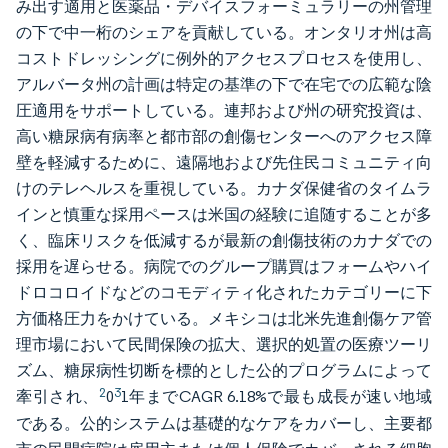
み出す適用と医薬品・デバイスフォーミュラリーの州管理
の下で中一桁のシェアを貢献している。オンタリオ州は高
コストドレッシングに例外的アクセスプロセスを使用し、
アルバータ州の計画は特定の基準の下で在宅での広範な陰
圧適用をサポートしている。連邦および州の研究投資は、
高い糖尿病有病率と都市部の創傷センターへのアクセス障
壁を軽減するために、遠隔地および先住民コミュニティ向
けのテレヘルスを重視している。カナダ保健省のタイムラ
インと慎重な採用ペースは米国の経験に追随することが多
く、臨床リスクを低減するが最新の創傷技術のカナダでの
採用を遅らせる。病院でのグループ購買はフォームやハイ
ドロコロイドなどのコモディティ化されたカテゴリーに下
方価格圧力をかけている。メキシコは北米先進創傷ケア管
理市場において民間保険の拡大、選択的処置の医療ツーリ
ズム、糖尿病性切断を標的とした公的プログラムによって
2
3
牽引され、
0
1年までCAGR 6.18%で最も成長が速い地域
である。公的システムは基礎的なケアをカバーし、主要都