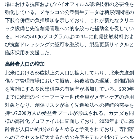
場における抗菌およびバイオフィルム破壊技術の必要性を
強化している。メキシコの公衆衛生データは糖尿病関連の
下肢合併症の負担増加を示しており、これが新たなクリニ
ック設備と先進創傷管理への的を絞った補助金を促してい
る。FDAの510(k)プログラムは2024年に創傷接触材料およ
び抗菌ドレッシングの認可を継続し、製品更新サイクルと
臨床採用を支援した。
高齢者人口の増加
北米における65歳以上の人口は拡大しており、北米先進創
傷ケア管理市場において褥瘡、術後治癒の遅延、創傷閉鎖
を複雑にする多疾患併存の有病率が増加している。2030年
までに米国のベビーブーマー世代全員がメディケアの適用
対象となり、創傷リスクが高く先進療法への持続的需要を
持つ7,300万人の受益者プールが形成される。カナダも同
様の高齢化プロファイルに直面しており、2030年までに高
齢者が人口の約4分の1を占めると予測されており、専門家
へのアクセスを拡大するための在宅モデルと州のテレヘル