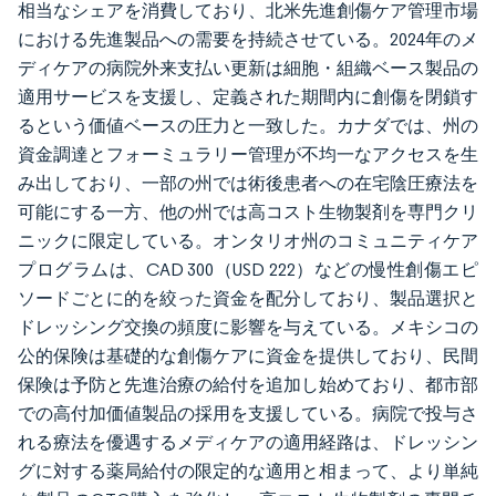
相当なシェアを消費しており、北米先進創傷ケア管理市場
における先進製品への需要を持続させている。2024年のメ
ディケアの病院外来支払い更新は細胞・組織ベース製品の
適用サービスを支援し、定義された期間内に創傷を閉鎖す
るという価値ベースの圧力と一致した。カナダでは、州の
資金調達とフォーミュラリー管理が不均一なアクセスを生
み出しており、一部の州では術後患者への在宅陰圧療法を
可能にする一方、他の州では高コスト生物製剤を専門クリ
ニックに限定している。オンタリオ州のコミュニティケア
プログラムは、CAD 300（USD 222）などの慢性創傷エピ
ソードごとに的を絞った資金を配分しており、製品選択と
ドレッシング交換の頻度に影響を与えている。メキシコの
公的保険は基礎的な創傷ケアに資金を提供しており、民間
保険は予防と先進治療の給付を追加し始めており、都市部
での高付加価値製品の採用を支援している。病院で投与さ
れる療法を優遇するメディケアの適用経路は、ドレッシン
グに対する薬局給付の限定的な適用と相まって、より単純