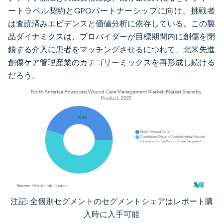
ートラベル契約とGPOパートナーシップに向け、挑戦者
は査読済みエビデンスと価値分析に依存している。この製
品ダイナミクスは、プロバイダーが目標期間内に創傷を閉
鎖する介入に患者をマッチングさせるにつれて、北米先進
創傷ケア管理産業のカテゴリーミックスを再形成し続ける
だろう。
注記: 全個別セグメントのセグメントシェアはレポート購
画像 © Mordor Intelligence。再利用にはCC BY 4.0の表示が必要です。
入時に入手可能