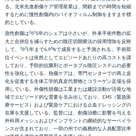
る。北米先進創傷ケア管理産業は、閉鎖までの時間を短縮
するために慢性創傷内のバイオフィルム制御をますます標
的としている。
2
2
急性創傷は
0
5年のシェアは小さいが、外来手術件数の拡
大と合併症を減らすための陰圧切開療法の採用増加を反映
2
3
3
して、
0
1年まで6.9
%で成長すると予測される。手術部
位イベントは依然としてエピソードあたりの高コストを課
しており、予防的抗菌剤とポータブル陰圧システムの必要
性を強化している。熱傷ケアは、専門センターでの再上皮
化を促進する生体工学的真皮代替物とコラーゲン足場を採
用している。外傷性損傷は工業または建設活動が活発な地
域でエピソード的な需要を生み出しており、EMS（緊急医
療サービス）および緊急ケアにおける止血ドレッシングの
在庫を支援している。監督には、創傷治癒に影響を与える
外科用メッシュおよびインプラントの継続的なサーベイラ
ンスが含まれており、一部の州での義務的な人員配置比率