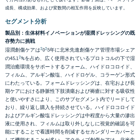
成長、構成効果、および変数間の相互作用を反映しています。
セグメント分析
製品別：生体材料イノベーションが湿潤ドレッシングの既
存勢力に挑戦
2
2
湿潤創傷ケアは
0
5年に北米先進創傷ケア管理市場シェア
2
の45.1
%を占め、広く使用されているプロトコルの下で湿
潤治癒環境をサポートするフォーム、ハイドロコロイド、
フィルム、アルギン酸塩、ハイドロゲル、コラーゲン形式
にわたっている。フォームドレッシングは、在宅および長
期ケアにおける静脈性下肢潰瘍および褥瘡に対する吸収性
と使いやすさにより、このサブセグメント内でリードして
おり、繰り返し購入を持続させている。ハイドロコロイド
およびアルギン酸塩ドレッシングは中程度から大量の滲出
液に使用され、フィルムは取り外しなしに視覚的確認を可
能にすることで看護時間を削減するセカンダリーカバーと
して機能することが多い。アクティブ創傷ケアは、北米先