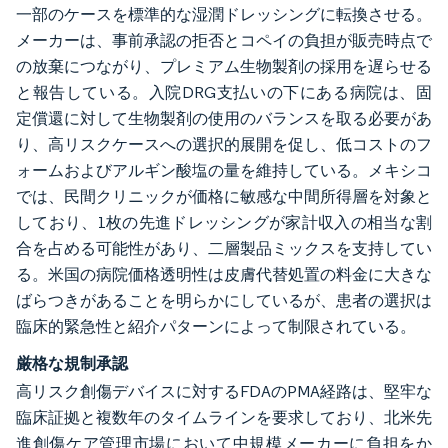
一部のケースを標準的な湿潤ドレッシングに転換させる。
メーカーは、事前承認の拒否とコペイの負担が販売時点で
の放棄につながり、プレミアム生物製剤の採用を遅らせる
と報告している。入院DRG支払いの下にある病院は、固
定償還に対して生物製剤の使用のバランスを取る必要があ
り、高リスクケースへの選択的展開を促し、低コストのフ
ォームおよびアルギン酸塩の量を維持している。メキシコ
では、民間クリニックが価格に敏感な中間所得層を対象と
しており、1枚の先進ドレッシングが家計収入の相当な割
合を占める可能性があり、二層製品ミックスを支持してい
る。米国の病院価格透明性は皮膚代替処置の料金に大きな
ばらつきがあることを明らかにしているが、患者の選択は
臨床的緊急性と紹介パターンによって制限されている。
厳格な規制承認
高リスク創傷デバイスに対するFDAのPMA経路は、堅牢な
臨床証拠と複数年のタイムラインを要求しており、北米先
進創傷ケア管理市場において中規模メーカーに負担をか