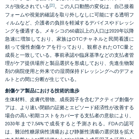
[2]
スが強化されている
。この人口動態の変化は、自己接着
フォームや視覚的確認を取り外しなしに可能にする透明フ
ィルムなど、介護者の負担を軽減するデバイスやドレッシ
ングを優遇する。メキシコの60歳以上の人口は2020年以降
急速に増加しており、家族はOTCチャネルと民間看護に
頼って慢性創傷ケアを行っており、観察されたOTC量と
成長と一致している。事前承認や臨床基準などの支払者管
理がケア提供場所と製品選択を形成しており、先進生物製
剤の病院使用と外来での湿潤保持ドレッシングへのデフォ
ルトとの間に分断が生じている。
創傷ケア製品における技術的進歩
生体材料、皮膚代替物、成長因子を含むアクティブ創傷ケ
アは、より速い閉鎖の証拠とエピソード経済性が改善する
場合の高い初期コストをカバーする支払者の意欲により、
2030年まで7.54%で成長すると予測される。FDAの認可
は、難治性糖尿病性潰瘍および静脈性潰瘍の選択肢を拡大