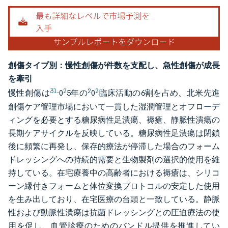
創傷タイプ別：慢性創傷が件数を支配し、急性創傷が成長
を牽引
3
1.
2
2
2
慢性創傷は
0
5年の
0
臨床活動の6割を占め、北米先進
創傷ケア管理市場において一貫した湿潤管理とオフローデ
ィングを必要とする糖尿病性足潰瘍、褥瘡、静脈性潰瘍の
長期ケアサイクルを反映している。糖尿病性足潰瘍は閉鎖
後に頻繁に再発し、保存的療法が停滞した場合のフォーム
ドレッシングへの持続的需要と生物製剤の選択的使用を維
持している。在宅療養中の高齢者における褥瘡は、シリコ
ーン縁付きフォームと体位変換プロトコルの安定した使用
を生み出しており、在宅医療の台頭と一致している。静脈
性および動脈性潰瘍は抗菌ドレッシングとの圧迫療法の使
用を促し、血管診療のためのバンドル提供を推進してい