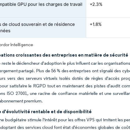
patible GPU pour les charges de travail
+2.3%
 de cloud souverain et de résidence
+1.8%
nnées
rdor Intelligence
ations croissantes des entreprises en matière de sécurité
é reste le déclencheur d'adoption le plus influent car les organisatio
ergement partagé. Plus de 56 % des entreprises ont signalé des cyb
urs vers des serveurs virtuels isolés dotés de règles d'accès pro
pour satisfaire le RGPD tout en maintenant des pistes d'audit comp
ions ISO 27001, une racine de confiance matérielle et une surveil
'abonnement premium.
'évolutivité rentable et de disponibilité
ine budgétaire stimule l'intérêt pour les offres VPS qui imitent les
optant des services cloud font état d'économies globales de coûts