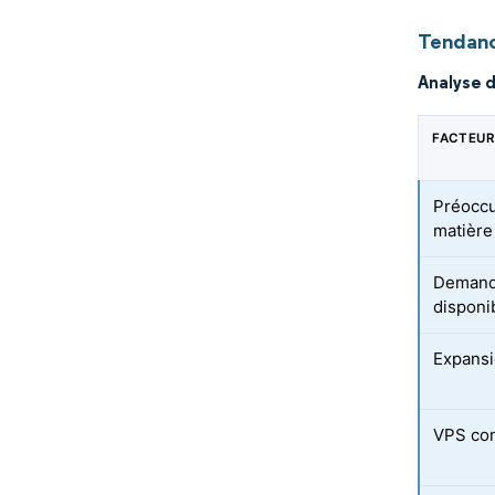
Tendanc
Analyse 
FACTEUR
Préoccu
matière
Demande
disponib
Expans
VPS com