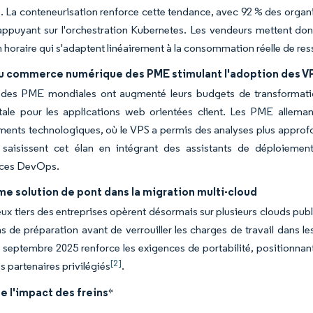
 La conteneurisation renforce cette tendance, avec 92 % des organi
appuyant sur l'orchestration Kubernetes. Les vendeurs mettent donc
n horaire qui s'adaptent linéairement à la consommation réelle de re
du commerce numérique des PME stimulant l'adoption des V
 des PME mondiales ont augmenté leurs budgets de transformat
ale pour les applications web orientées client. Les PME allema
ments technologiques, où le VPS a permis des analyses plus approfon
saisissent cet élan en intégrant des assistants de déploieme
ces DevOps.
e solution de pont dans la migration multi-cloud
ux tiers des entreprises opèrent désormais sur plusieurs clouds p
ns de préparation avant de verrouiller les charges de travail dans l
 septembre 2025 renforce les exigences de portabilité, positionnant
[2]
partenaires privilégiés
.
e l'impact des freins
*