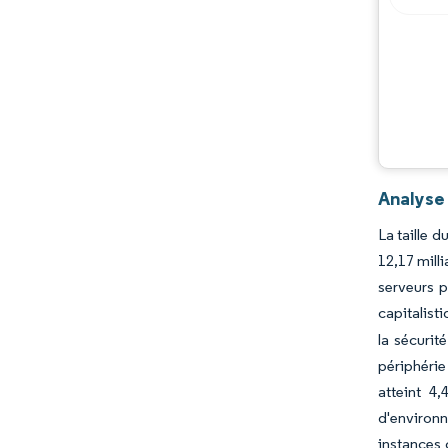
Opportunités et perspectives
Évolutions de l'industrie
Analyse 
La taille 
12,17 mill
serveurs p
capitalist
la sécurit
périphérie
atteint 4
d'environn
instances 