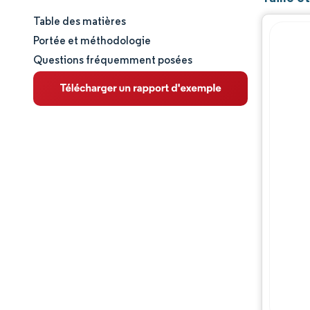
Table des matières
Taille et part de marché
Portée et méthodologie
Questions fréquemment posées
Analyse du marché
Tendances et perspectives
Analyse des segments
Analyse géographique
Paysage réglementaire
Analyse de la chaîne de valeur
Paysage concurrentiel
Acteurs majeurs