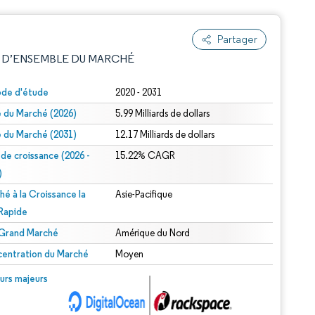
Partager
 D’ENSEMBLE DU MARCHÉ
ode d'étude
2020 - 2031
le du Marché (2026)
5.99 Milliards de dollars
le du Marché (2031)
12.17 Milliards de dollars
 de croissance (2026 -
15.22% CAGR
)
hé à la Croissance la
Asie-Pacifique
e attribution sous CC BY 4.0.
 Rapide
 Grand Marché
Amérique du Nord
entration du Marché
Moyen
© Mordor Intelligence. La réutilisation nécessite une attribution sous CC BY 4.0.
urs majeurs