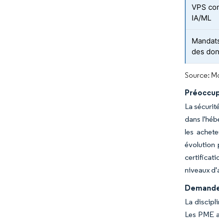
VPS com
IA/ML
Mandats
des do
Source: Mo
Préoccup
La sécurit
dans l'héb
les achete
évolution 
certificat
niveaux d
Demande d
La discipl
Les PME ad