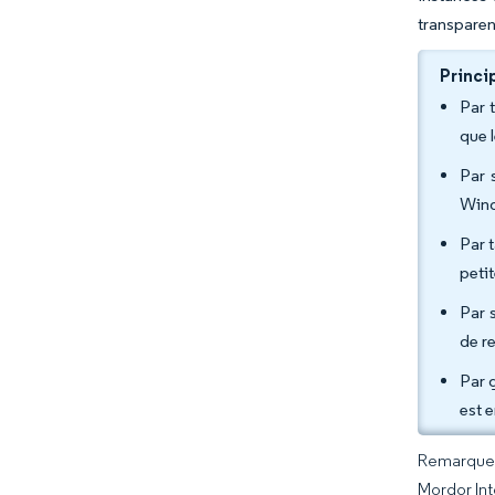
transparen
Princi
Par 
que 
Par 
Wind
Par t
peti
Par 
de r
Par 
est 
Remarque :
Mordor Int