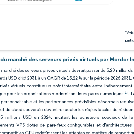
*Avis
partic
du marché des serveurs privés virtuels par Mordor I
du marché des serveurs privés virtuels devrait passer de 5,20 milliard
iards USD d'ici 2031 à un CAGR de 15,22 % sur la période 2026-2031. 
rivés virtuels constitue un point intermédiaire entre l'hébergement 
[1]
ique pour les organisations modernisant leurs parcs numériques
. 
é personnalisable et les performances prévisibles désormais requis
 et de cloud souverain devant respecter les règles locales de résid
,45 millions USD en 2024, incitant les acheteurs soucieux de l
ements VPS dotés de pare-feux configurables et d'architectures à
compatibles GPU redéfinissent les attentes en matière de rapport qua