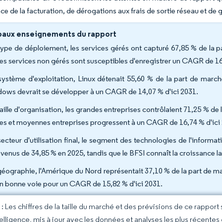
ce de la facturation, de dérogations aux frais de sortie réseau et de 
paux enseignements du rapport
type de déploiement, les services gérés ont capturé 67,85 % de la p
les services non gérés sont susceptibles d'enregistrer un CAGR de 16
système d'exploitation, Linux détenait 55,60 % de la part de march
ows devrait se développer à un CAGR de 14,07 % d'ici 2031.
aille d'organisation, les grandes entreprises contrôlaient 71,25 % de l
tes et moyennes entreprises progressent à un CAGR de 16,74 % d'ici
secteur d'utilisation final, le segment des technologies de l'informa
evenus de 34,85 % en 2025, tandis que le BFSI connaît la croissance 
géographie, l'Amérique du Nord représentait 37,10 % de la part de mar
en bonne voie pour un CAGR de 15,82 % d'ici 2031.
 Les chiffres de la taille du marché et des prévisions de ce rapport
elligence, mis à jour avec les données et analyses les plus récentes