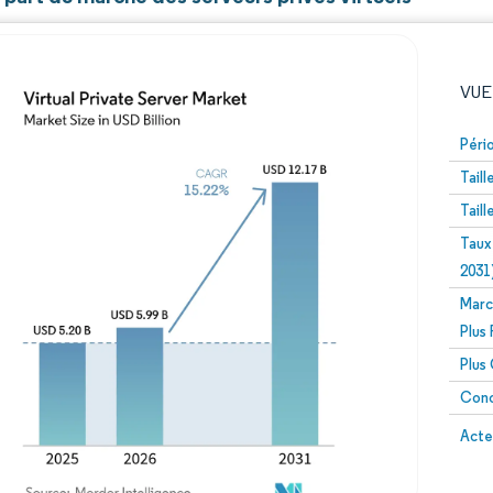
VUE
Péri
Tail
Tail
Taux
2031
Marc
Image © Mordor Intelligence. La réutilisation nécessite un
Plus
Plus
Conc
Image 
Acte