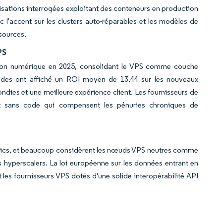
sations interrogées exploitant des conteneurs en production
 l'accent sur les clusters auto-réparables et les modèles de
ssources.
PS
ion numérique en 2025, consolidant le VPS comme couche
ndes ont affiché un ROI moyen de 13,44 sur les nouveaux
dies et une meilleure expérience client. Les fournisseurs de
nt sans code qui compensent les pénuries chroniques de
ublics, et beaucoup considèrent les nœuds VPS neutres comme
es hyperscalers. La loi européenne sur les données entrant en
 les fournisseurs VPS dotés d'une solide interopérabilité API