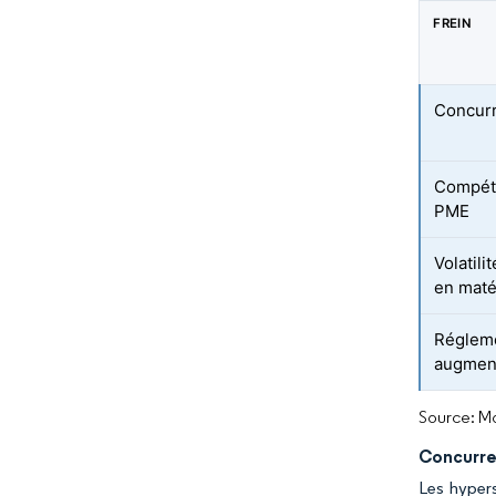
FREIN
Concurr
Compéte
PME
Volatil
en maté
Régleme
augment
Source: Mo
Concurren
Les hyper