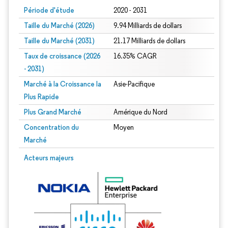
Période d'étude
2020 - 2031
Taille du Marché (2026)
9.94 Milliards de dollars
Taille du Marché (2031)
21.17 Milliards de dollars
Taux de croissance (2026
16.35% CAGR
- 2031)
Marché à la Croissance la
Asie-Pacifique
Plus Rapide
Plus Grand Marché
Amérique du Nord
Concentration du
Moyen
Marché
Image © Mordor Intelligence. La réutilisation nécessite une attribution sous CC 
Acteurs majeurs