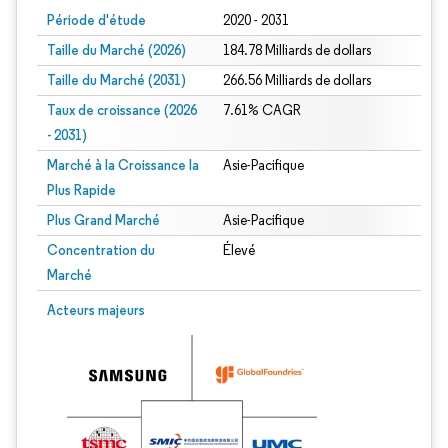
Période d'étude
2020 - 2031
Taille du Marché (2026)
184.78 Milliards de dollars
Taille du Marché (2031)
266.56 Milliards de dollars
Taux de croissance (2026
7.61% CAGR
- 2031)
Marché à la Croissance la
Asie-Pacifique
Plus Rapide
Plus Grand Marché
Asie-Pacifique
Concentration du
Élevé
Marché
Image © Mordor Intelligence. La réutilisation nécessite une attribution sous CC 
Acteurs majeurs