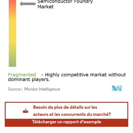
Image © Mordor Intelligence. La réutilisation nécessite une attribution sous CC BY 4.