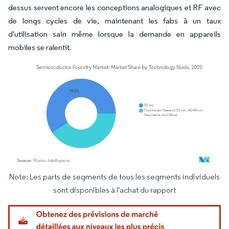
dessus servent encore les conceptions analogiques et RF avec
de longs cycles de vie, maintenant les fabs à un taux
d'utilisation sain même lorsque la demande en appareils
mobiles se ralentit.
Note: Les parts de segments de tous les segments individuels
Image © Mordor Intelligence. La réutilisation nécessite une attribution sous CC BY 4.
sont disponibles à l'achat du rapport