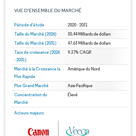
VUE D’ENSEMBLE DU MARCHÉ
Période d'étude
2020 - 2031
Taille du Marché (2026)
30.44 Milliards de dollars
Taille du Marché (2031)
47.63 Milliards de dollars
Taux de croissance (2026
9.37% CAGR
- 2031)
Marché à la Croissance la
Amérique du Nord
Plus Rapide
Plus Grand Marché
Asie-Pacifique
Concentration du
Élevé
Marché
Image © Mordor Intelligence. La réutilisation nécessite une attribution sous CC 
Acteurs majeurs