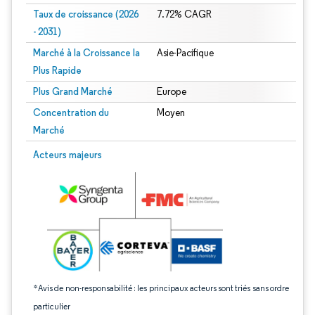
Taux de croissance (2026
7.72% CAGR
- 2031)
Marché à la Croissance la
Asie-Pacifique
Plus Rapide
Plus Grand Marché
Europe
Concentration du
Moyen
Marché
Image © Mordor Intelligence. La réutilisation nécessite une attribution sous CC 
Acteurs majeurs
*Avis de non-responsabilité : les principaux acteurs sont triés sans ordre
particulier