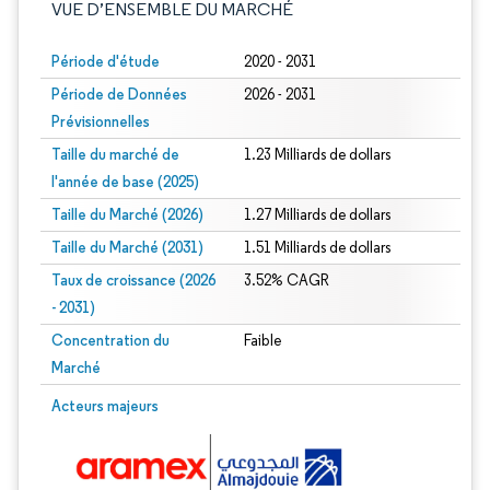
VUE D’ENSEMBLE DU MARCHÉ
Période d'étude
2020 - 2031
Période de Données
2026 - 2031
Prévisionnelles
Taille du marché de
1.23 Milliards de dollars
l'année de base (2025)
Taille du Marché (2026)
1.27 Milliards de dollars
Taille du Marché (2031)
1.51 Milliards de dollars
Taux de croissance (2026
3.52% CAGR
- 2031)
Concentration du
Faible
Marché
Image © Mordor Intelligence. La réutilisation nécessite une attribution sous CC 
Acteurs majeurs