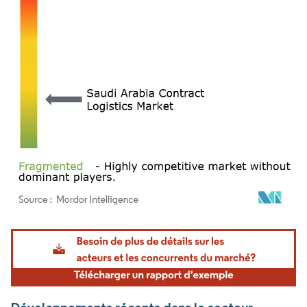
Image © Mordor Intelligence. La réutilisation nécessite une attribution sous CC BY 4.