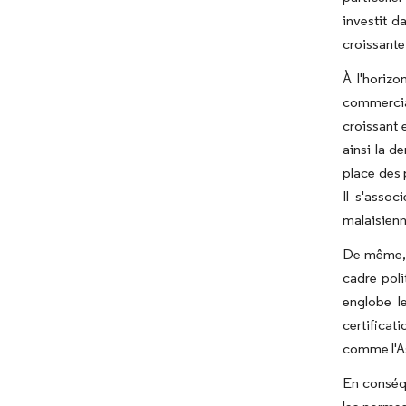
investit d
croissante 
À l'horiz
commerciau
croissant 
ainsi la d
place des 
Il s'asso
malaisienne
De même, l
cadre poli
englobe l
certificat
comme l'Asi
En conséqu