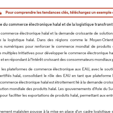
or Intelligence. La réutilisation nécessite une attribution sous CC BY 4.0.
e du commerce électronique halal et de la logistique transfront
 commerce électronique halal et la demande croissante de solutions
 la logistique halal. Dans des régions comme le Moyen-Orient
es numériques pour renforcer le commerce mondial de produits ce
 multiples initiatives pour développer le commerce électronique hala
é, et en répondant à l'intérêt croissant des consommateurs mondiaux p
, les plateformes de commerce électronique aux EAU, avec le sout
ertifiés halal, consolidant le rôle des EAU en tant que plateforme 
 commerce électronique halal est étroitement lié à la demande croiss
ibution mondiale des produits halal. Les gouvernements d'Asie du Su
 pour faciliter les exportations de produits halal, permettant aux 
ement malaisien pousse à la mise en place d'un cadre logistique sol