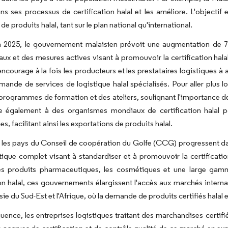
ans ses processus de certification halal et les améliore. L'object
de produits halal, tant sur le plan national qu'international.
on 2025, le gouvernement malaisien prévoit une augmentation de 7
x et des mesures actives visant à promouvoir la certification hala
encourage à la fois les producteurs et les prestataires logistiques 
emande de services de logistique halal spécialisés. Pour aller plus 
programmes de formation et des ateliers, soulignant l'importance de la
cie également à des organismes mondiaux de certification halal 
s, facilitant ainsi les exportations de produits halal.
es pays du Conseil de coopération du Golfe (CCG) progressent dans
tique complet visant à standardiser et à promouvoir la certification 
es produits pharmaceutiques, les cosmétiques et une large gam
ion halal, ces gouvernements élargissent l'accès aux marchés inter
e du Sud-Est et l'Afrique, où la demande de produits certifiés halal e
ence, les entreprises logistiques traitant des marchandises certifiées