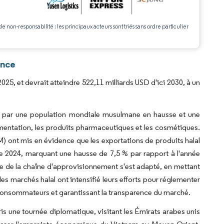
.
de non-responsabilité : les principaux acteurs sont triés sans ordre particulier
ence
2025, et devrait atteindre 522,11 milliards USD d'ici 2030, à un
rté par une population mondiale musulmane en hausse et une
limentation, les produits pharmaceutiques et les cosmétiques.
ont mis en évidence que les exportations de produits halal
de 2024, marquant une hausse de 7,5 % par rapport à l'année
e de la chaîne d'approvisionnement s'est adapté, en mettant
 les marchés halal ont intensifié leurs efforts pour réglementer
s consommateurs et garantissant la transparence du marché.
 une tournée diplomatique, visitant les Émirats arabes unis