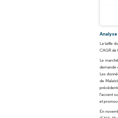
Analyse 
La taille d
CAGR de 8,
Le marché 
demande cr
Les donnée
de Malaisi
précédente
l'accent su
et promouv
En novembr