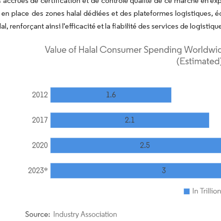
 accrues de certification et de contrôle qualité de ce marché en ex
en place des zones halal dédiées et des plateformes logistiques, éq
l, renforçant ainsi l'efficacité et la fiabilité des services de logistique