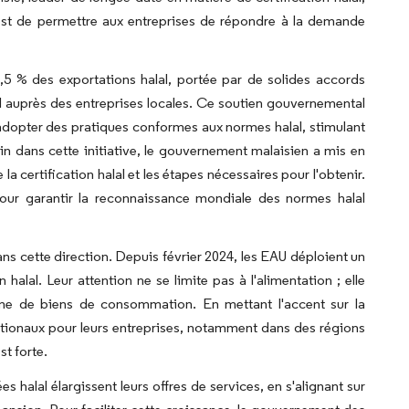
if est de permettre aux entreprises de répondre à la demande
,5 % des exportations halal, portée par de solides accords
l auprès des entreprises locales. Ce soutien gouvernemental
à adopter des pratiques conformes aux normes halal, stimulant
loin dans cette initiative, le gouvernement malaisien a mis en
 certification halal et les étapes nécessaires pour l'obtenir.
pour garantir la reconnaissance mondiale des normes halal
 cette direction. Depuis février 2024, les EAU déploient un
halal. Leur attention ne se limite pas à l'alimentation ; elle
me de biens de consommation. En mettant l'accent sur la
nationaux pour leurs entreprises, notamment dans des régions
st forte.
 halal élargissent leurs offres de services, en s'alignant sur