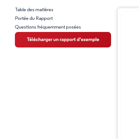
Table des matières
Aperçu du marché
Portée du Rapport
Questions fréquemment posées
VUE D’ENSEMBLE DU MARCHÉ
Principales tendances du marché
Paysage concurrentiel
Évolutions de l'industrie