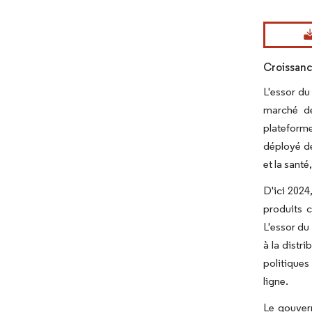
Image © Mord
Croissanc
L'essor du
marché de
plateform
déployé de
et la sant
D'ici 2024
produits c
L'essor du
à la distr
politiques
ligne.
Le gouvern