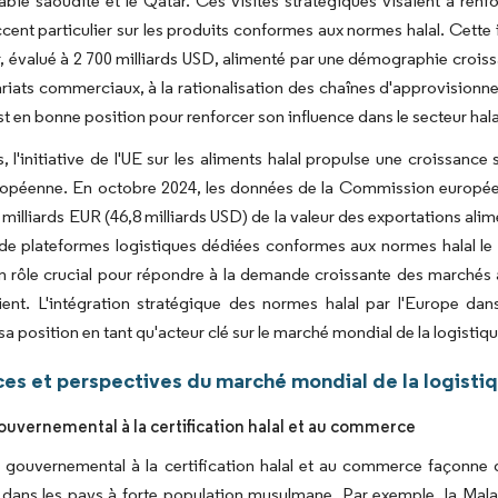
rabie saoudite et le Qatar. Ces visites stratégiques visaient à r
cent particulier sur les produits conformes aux normes halal. Cette 
r, évalué à 2 700 milliards USD, alimenté par une démographie cro
riats commerciaux, à la rationalisation des chaînes d'approvisionnem
t en bonne position pour renforcer son influence dans le secteur halal
s, l'initiative de l'UE sur les aliments halal propulse une croissance
ropéenne. En octobre 2024, les données de la Commission européenne
 milliards EUR (46,8 milliards USD) de la valeur des exportations alime
de plateformes logistiques dédiées conformes aux normes halal le
un rôle crucial pour répondre à la demande croissante des marché
ent. L'intégration stratégique des normes halal par l'Europe da
a position en tant qu'acteur clé sur le marché mondial de la logistiqu
es et perspectives du marché mondial de la logistiq
ouvernemental à la certification halal et au commerce
 gouvernemental à la certification halal et au commerce façonne de
r dans les pays à forte population musulmane. Par exemple, la Malai