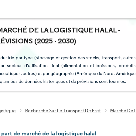
 MARCHÉ DE LA LOGISTIQUE HALAL -
ISIONS (2025 - 2030)
ndustrie par type (stockage et gestion des stocks, transport, autres
ar secteur d'utilisation final (alimentation et boissons, produits
aceutiques, autres) et par géographie (Amérique du Nord, Amérique
nq années de données historiques et de prévisions sont fournies.
gistique
Recherche Sur Le Transport De Fret
Marché De L
t part de marché de la logistique halal