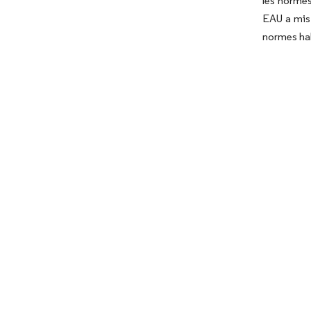
les normes
EAU a mis 
normes hala