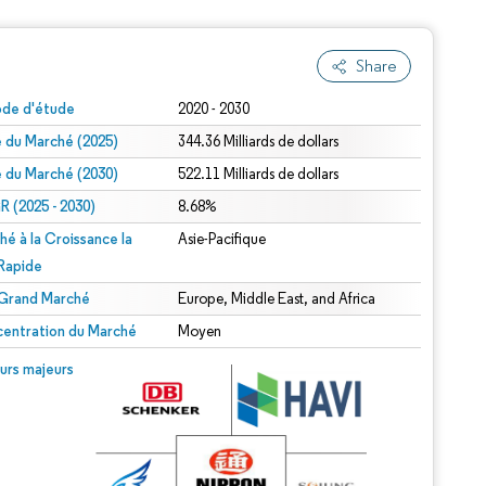
Share
ode d'étude
2020 - 2030
le du Marché (2025)
344.36 Milliards de dollars
le du Marché (2030)
522.11 Milliards de dollars
 (2025 - 2030)
8.68%
hé à la Croissance la
Asie-Pacifique
 Rapide
 Grand Marché
Europe, Middle East, and Africa
entration du Marché
Moyen
urs majeurs