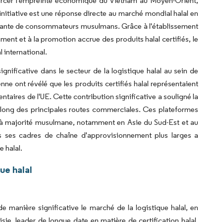
enforcer l'empreinte économique du Vietnam au Moyen-Orient,
initiative est une réponse directe au marché mondial halal en
issante de consommateurs musulmans. Grâce à l'établissement
ent et à la promotion accrue des produits halal certifiés, le
 international.
 significative dans le secteur de la logistique halal au sein de
 ont révélé que les produits certifiés halal représentaient
ntaires de l'UE. Cette contribution significative a souligné la
 long des principales routes commerciales. Ces plateformes
s à majorité musulmane, notamment en Asie du Sud-Est et au
ns ses cadres de chaîne d'approvisionnement plus larges a
e halal.
ue halal
 manière significative le marché de la logistique halal, en
sie, leader de longue date en matière de certification halal,