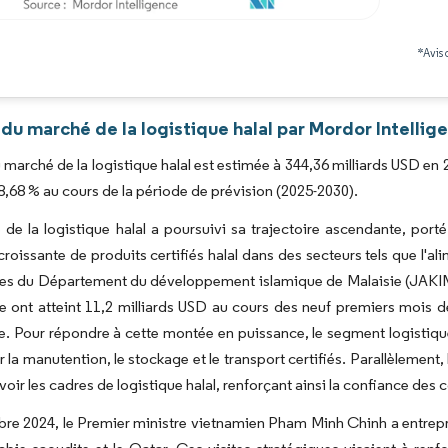
Image © Mordor Intelligence. La réutilisation nécessite une attribution sous CC BY 4.0
*Avis 
du marché de la logistique halal par Mordor Intellig
u marché de la logistique halal est estimée à 344,36 milliards USD en 
68 % au cours de la période de prévision (2025-2030).
de la logistique halal a poursuivi sa trajectoire ascendante, po
oissante de produits certifiés halal dans des secteurs tels que l'a
s du Département du développement islamique de Malaisie (JAKIM) 
e ont atteint 11,2 milliards USD au cours des neuf premiers mois 
. Pour répondre à cette montée en puissance, le segment logistiqu
r la manutention, le stockage et le transport certifiés. Parallèlement,
oir les cadres de logistique halal, renforçant ainsi la confiance de
e 2024, le Premier ministre vietnamien Pham Minh Chinh a entrepris