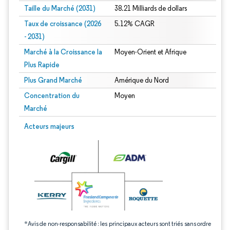
Taille du Marché (2031)
38.21 Milliards de dollars
Taux de croissance (2026
5.12% CAGR
- 2031)
Marché à la Croissance la
Moyen-Orient et Afrique
Plus Rapide
Plus Grand Marché
Amérique du Nord
Concentration du
Moyen
Marché
Image © Mordor Intelligence. La réutilisation nécessite une attribution sous CC 
Acteurs majeurs
*Avis de non-responsabilité : les principaux acteurs sont triés sans ordre