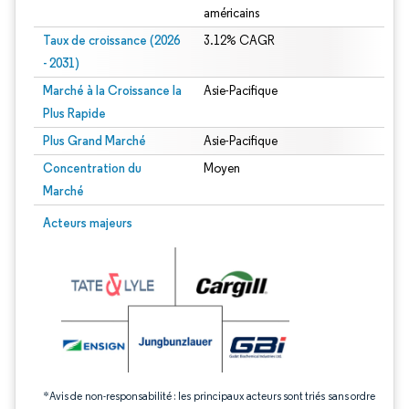
américains
Taux de croissance (2026
3.12% CAGR
- 2031)
Marché à la Croissance la
Asie-Pacifique
Plus Rapide
Plus Grand Marché
Asie-Pacifique
Concentration du
Moyen
Marché
Image © Mordor Intelligence. La réutilisation nécessite une attribution sous CC 
Acteurs majeurs
*Avis de non-responsabilité : les principaux acteurs sont triés sans ordre