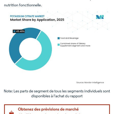
nutrition fonctionnelle.
Image © Mordor Intelligence. La réutilisation nécessite une attribution sous CC BY 4.