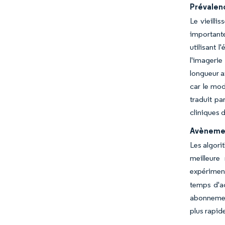
Prévalen
Le vieilli
importante
utilisant 
l'imagerie
longueur a
car le mod
traduit pa
cliniques 
Avènemen
Les algori
meilleure
expérimen
temps d'a
abonnement
plus rapid