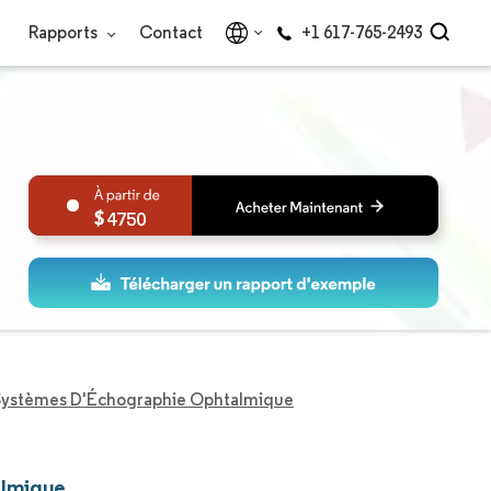
Rapports
Contact
+1 617-765-2493
4750
Systèmes D'Échographie Ophtalmique
almique