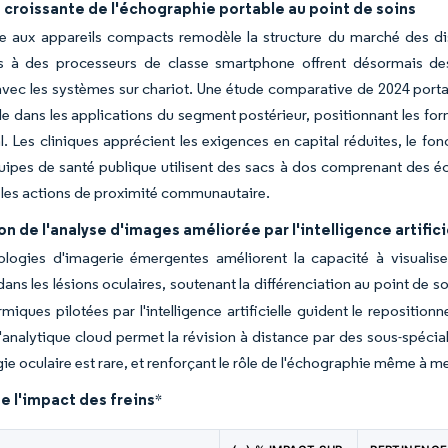
croissante de l'échographie portable au point de soins
e aux appareils compacts remodèle la structure du marché des di
 à des processeurs de classe smartphone offrent désormais de
 avec les systèmes sur chariot. Une étude comparative de 2024 port
 dans les applications du segment postérieur, positionnant les form
al. Les cliniques apprécient les exigences en capital réduites, le fon
uipes de santé publique utilisent des sacs à dos comprenant des 
 les actions de proximité communautaire.
on de l'analyse d'images améliorée par l'intelligence artif
logies d'imagerie émergentes améliorent la capacité à visualiser
dans les lésions oculaires, soutenant la différenciation au point de 
rmiques pilotées par l'intelligence artificielle guident le reposition
l'analytique cloud permet la révision à distance par des sous-spéciali
ie oculaire est rare, et renforçant le rôle de l'échographie même à 
e l'impact des freins
*