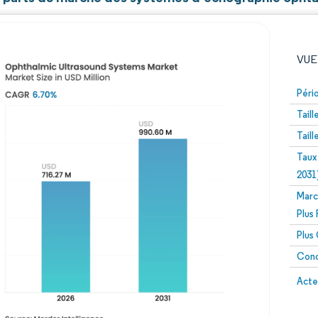
VUE
Péri
Tail
Tail
Taux
2031
Marc
Image © Mordor Intelligence. La réutilisation nécessite un
Plus
Plus
Conc
Image 
Acte