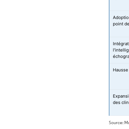
Adoptio
point d
Intégra
l'intell
échogr
Hausse 
Expansi
des cli
Source: Mo