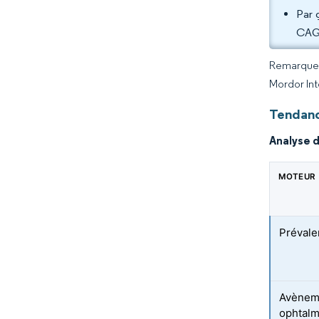
Par 
CAGR
Remarque :
Mordor Int
Tendanc
Analyse 
MOTEUR
Prévale
Avèneme
ophtal