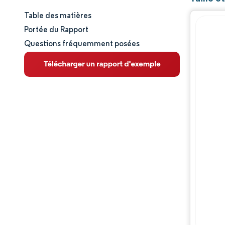
Table des matières
Taille et part de marché
Portée du Rapport
Questions fréquemment posées
Analyse du marché
Tendances et perspectives
Analyse des segments
Analyse géographique
Paysage concurrentiel
Acteurs majeurs
Évolutions de l'industrie