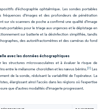
spositifs d'échographie ophtalmique. Les sondes portables
s fréquences d'images et des profondeurs de pénétration
ant sur six scanners de poche a confirmé une qualité d'image
ats portables pour le triage aux urgences et le dépistage en
ctionnement sur batterie et la désinfection simplifiée, tandis
échographes, des autoréfractomètres et des caméras du fond
icielle avec les données échographiques
 les structures microvasculaires et à évaluer le risque de
[2]
soins entre le mélanome choroïdien et les nævus bénins.
Les
nement de la sonde, réduisant la variabilité de l'opérateur. La
stes, élargissant ainsi l'accès dans les régions où l'expertise
mesure que d'autres modalités d'imagerie progressent.