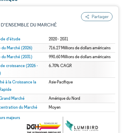
Partager
 D’ENSEMBLE DU MARCHÉ
ode d'étude
2020 - 2031
le du Marché (2026)
716.27 Millions de dollars américains
le du Marché (2031)
990.60 Millions de dollars américains
 de croissance (2026 -
6.70% CAGR
)
hé à la Croissance la
Asie-Pacifique
e attribution sous CC BY 4.0.
 Rapide
 Grand Marché
Amérique du Nord
entration du Marché
Moyen
© Mordor Intelligence. La réutilisation nécessite une attribution sous CC BY 4.0.
urs majeurs