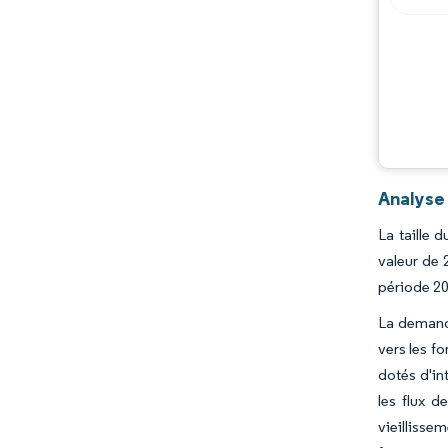
Analyse
La taille 
valeur de 
période 2
La demande
vers les f
dotés d'in
les flux d
vieilliss