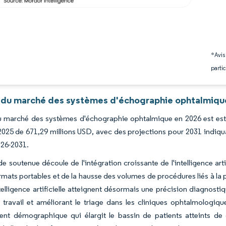
*Avis
partic
 du marché des systèmes d'échographie ophtalmique
du marché des systèmes d'échographie ophtalmique en 2026 est esti
2025 de 671,29 millions USD, avec des projections pour 2031 indiqu
026-2031.
 soutenue découle de l'intégration croissante de l'intelligence art
ormats portables et de la hausse des volumes de procédures liés à la
telligence artificielle atteignent désormais une précision diagnosti
e travail et améliorant le triage dans les cliniques ophtalmologi
ement démographique qui élargit le bassin de patients atteints d