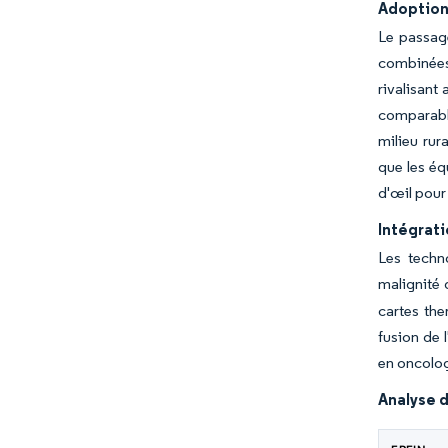
Adoption 
Le passag
combinées
rivalisant
comparable
milieu rur
que les éq
d'œil pour
Intégrati
Les techno
malignité 
cartes the
fusion de 
en oncolog
Analyse d