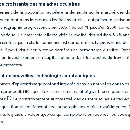
ce croissante des maladies oculaires
ssement de la population accélère la demande sur le marché des di
s entrent dans le groupe des 65 ans et plus, qui présente le risqu
l'échographie progressent à un CAGR de 3,4 % jusqu'en 2030, car l
 optique. La cataracte affecte déjà la moitié des adultes à 75 ans
xiale lorsque la clarté cornéenne est compromise. La prévalence de la
e B peut visualiser la rétine derrière une hémorragie du vitré. Dan
r un investissement en capital soutenu dans les postes de travail é
de proximité.
t de nouvelles technologies ophtalmiques
thmes d'apprentissage profond intégrés dans les nouvelles consoles
 reproductibilité que l'examen manuel, atteignant une précisi
[1]
tés.
Le positionnement automatisé des calipers et les alertes en t
cquisition et soutiennent les sonographistes moins expérimentés.
s logiciels à valeur ajoutée qui complètent les revenus liés aux 
es.