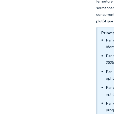
fermeture 
soutiennen
concurren
plutôt que
Princi
Par 
biom
Par 
2025
Par 
opht
Par 
opht
Par 
prog