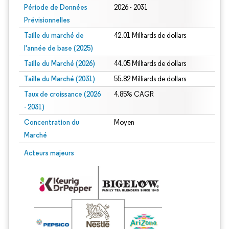
Période de Données
2026 - 2031
Prévisionnelles
Taille du marché de
42.01 Milliards de dollars
l'année de base (2025)
Taille du Marché (2026)
44.05 Milliards de dollars
Taille du Marché (2031)
55.82 Milliards de dollars
Taux de croissance (2026
4.85% CAGR
- 2031)
Concentration du
Moyen
Marché
Image © Mordor Intelligence. La réutilisation nécessite une attribution sous CC 
Acteurs majeurs