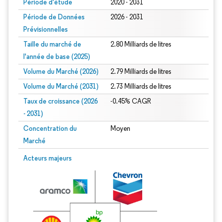
Période d'étude
2020 - 2031
Période de Données
2026 - 2031
Prévisionnelles
Taille du marché de
2.80 Milliards de litres
l'année de base (2025)
Volume du Marché (2026)
2.79 Milliards de litres
Volume du Marché (2031)
2.73 Milliards de litres
Taux de croissance (2026
-0.45% CAGR
- 2031)
Concentration du
Moyen
Marché
Image © Mordor Intelligence. La réutilisation nécessite une attribution sous CC 
Acteurs majeurs