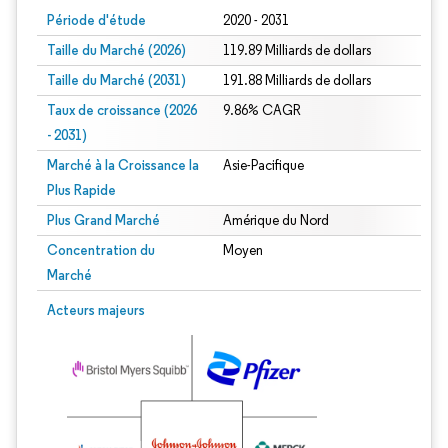
Période d'étude
2020 - 2031
Taille du Marché (2026)
119.89 Milliards de dollars
Taille du Marché (2031)
191.88 Milliards de dollars
Taux de croissance (2026
9.86% CAGR
- 2031)
Marché à la Croissance la
Asie-Pacifique
Plus Rapide
Plus Grand Marché
Amérique du Nord
Concentration du
Moyen
Marché
Image © Mordor Intelligence. La réutilisation nécessite une attribution sous CC 
Acteurs majeurs