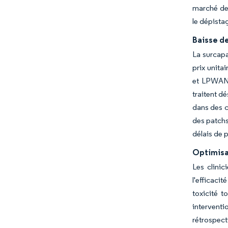
marché de 
le dépista
Baisse de
La surcapa
prix unita
et LPWAN r
traitent d
dans des c
des patchs
délais de p
Optimisa
Les clinic
l'efficaci
toxicité t
intervent
rétrospect