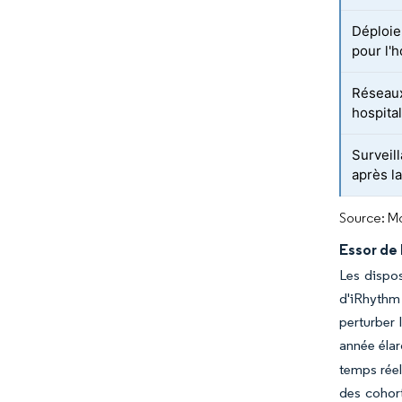
Déploi
pour l'h
Réseaux
hospital
Surveil
après l
Source: Mo
Essor de 
Les dispos
d'iRhythm
perturber 
année éla
temps réel
des cohort