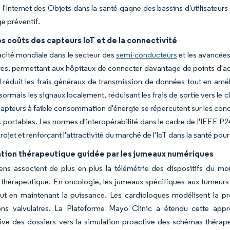
l'Internet des Objets dans la santé gagne des bassins d'utilisateur
ge préventif.
s coûts des capteurs IoT et de la connectivité
cité mondiale dans le secteur des
semi-conducteurs
et les avancées
ires, permettant aux hôpitaux de connecter davantage de points d'ac
éduit les frais généraux de transmission de données tout en amélior
ésormais les signaux localement, réduisant les frais de sortie vers le
apteurs à faible consommation d'énergie se répercutent sur les conc
 portables. Les normes d'interopérabilité dans le cadre de l'IEEE P241
rojet et renforçant l'attractivité du marché de l'IoT dans la santé pou
tion thérapeutique guidée par les jumeaux numériques
iens associent de plus en plus la télémétrie des dispositifs du mo
té thérapeutique. En oncologie, les jumeaux spécifiques aux tumeurs
out en maintenant la puissance. Les cardiologues modélisent la pr
ions valvulaires. La Plateforme Mayo Clinic a étendu cette appr
ive des dossiers vers la simulation proactive des schémas thérap