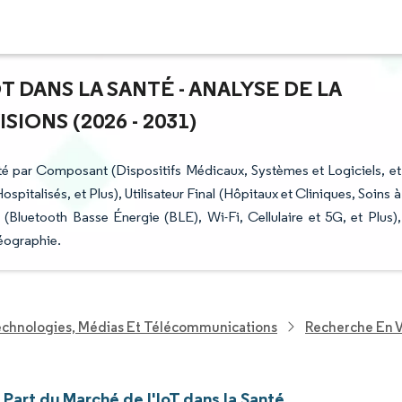
T DANS LA SANTÉ - ANALYSE DE LA
IONS (2026 - 2031)
té par Composant (Dispositifs Médicaux, Systèmes et Logiciels, et
spitalisés, et Plus), Utilisateur Final (Hôpitaux et Cliniques, Soins à
(Bluetooth Basse Énergie (BLE), Wi-Fi, Cellulaire et 5G, et Plus),
Géographie.
echnologies, Médias Et Télécommunications
Recherche En V
t Part du Marché de l'IoT dans la Santé