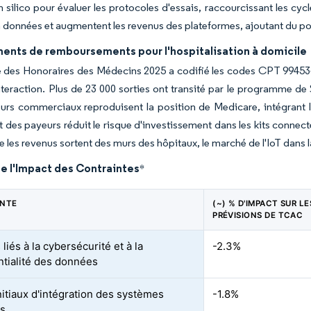
n silico pour évaluer les protocoles d'essais, raccourcissant les c
 données et augmentent les revenus des plateformes, ajoutant du poid
ents de remboursements pour l'hospitalisation à domicile
des Honoraires des Médecins 2025 a codifié les codes CPT 99453-9
teraction. Plus de 23 000 sorties ont transité par le programme de 
urs commerciaux reproduisent la position de Medicare, intégrant le
 des payeurs réduit le risque d'investissement dans les kits connec
 les revenus sortent des murs des hôpitaux, le marché de l'IoT dans l
e l'Impact des Contraintes
*
INTE
(~) % D'IMPACT SUR LE
PRÉVISIONS DE TCAC
liés à la cybersécurité et à la
-2.3%
ntialité des données
nitiaux d'intégration des systèmes
-1.8%
ts