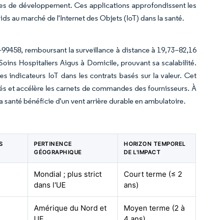
ycles de développement. Ces applications approfondissent les
s au marché de l'Internet des Objets (IoT) dans la santé.
9458, remboursant la surveillance à distance à 19,73–82,16
Soins Hospitaliers Aigus à Domicile, prouvant sa scalabilité.
s indicateurs IoT dans les contrats basés sur la valeur. Cet
tés et accélère les carnets de commandes des fournisseurs. À
a santé bénéficie d'un vent arrière durable en ambulatoire.
S
PERTINENCE
HORIZON TEMPOREL
GÉOGRAPHIQUE
DE L'IMPACT
Mondial ; plus strict
Court terme (≤ 2
dans l'UE
ans)
Amérique du Nord et
Moyen terme (2 à
UE
4 ans)