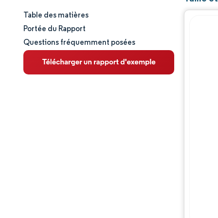
Table des matières
Taille et part de marché
Portée du Rapport
Questions fréquemment posées
Analyse du marché
Tendances et perspectives
Analyse des segments
Analyse géographique
Paysage concurrentiel
Acteurs majeurs
Évolutions de l'industrie