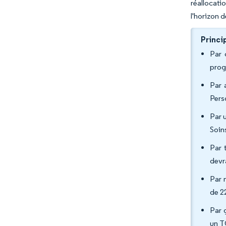
réallocati
l'horizon 
Princi
Par 
prog
Par 
Pers
Par u
Soin
Par 
devr
Par 
de 2
Par 
un T