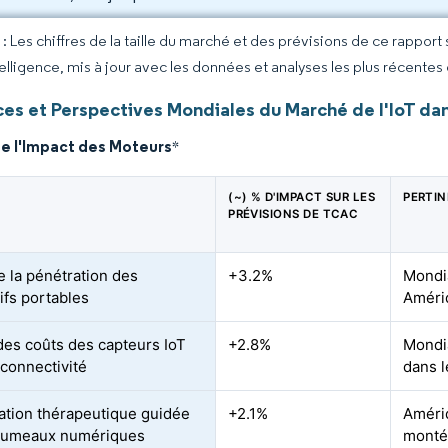
 Les chiffres de la taille du marché et des prévisions de ce rapport
elligence, mis à jour avec les données et analyses les plus récentes
es et Perspectives Mondiales du Marché de l'IoT dan
de l'Impact des Moteurs
*
(~) % D'IMPACT SUR LES
PERTI
PRÉVISIONS DE TCAC
e la pénétration des
+3.2%
Mondia
ifs portables
Améri
des coûts des capteurs IoT
+2.8%
Mondia
 connectivité
dans l
ation thérapeutique guidée
+2.1%
Améri
 jumeaux numériques
monté