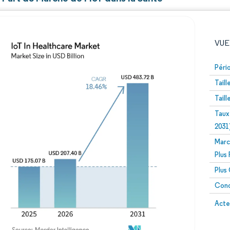
VUE
Péri
Tail
Tail
Taux
2031
Marc
Image © Mordor Intelligence. La réutilisation nécessite un
Plus
Plus
Conc
Image 
Acte