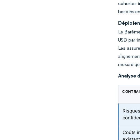
cohortes i
besoins en
Déploiem
Le Barème 
USD par in
Les assure
alignement
mesure que
Analyse d
CONTRA
Risques 
confide
Coûts i
existan