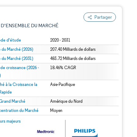
Partager
 D’ENSEMBLE DU MARCHÉ
ode d'étude
2020 - 2031
le du Marché (2026)
207.40 Milliards de dollars
le du Marché (2031)
483.72 Milliards de dollars
 de croissance (2026 -
18.46% CAGR
)
hé à la Croissance la
Asie-Pacifique
e attribution sous CC BY 4.0.
 Rapide
 Grand Marché
Amérique du Nord
entration du Marché
Moyen
© Mordor Intelligence. La réutilisation nécessite une attribution sous CC BY 4.0.
urs majeurs