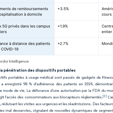
ements de remboursements
+3.5%
Amériq
ospitalisation à domicile
cours 
 5G privés dans les campus
+1.9%
Centr
iers
entier
lance à distance des patients
+2.7%
Mondi
a COVID-19
rdor Intelligence
la pénétration des dispositifs portables
itifs portables à usage médical sont passés de gadgets de fitness
 a enregistré 98 % d'adhérence des patients en 2024, démontrant
le mode de vie. La délivrance d'une autorisation par la FDA du m
[2]
rgit l'accès des consommateurs aux biocapteurs réglementés.
L'a
, réduisant les visites aux urgences et les réadmissions. Des facteu
es mal desservies, signalant de nouvelles dynamiques de segmentati