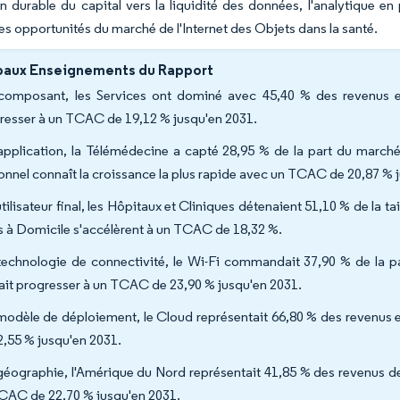
on durable du capital vers la liquidité des données, l'analytique en p
des opportunités du marché de l'Internet des Objets dans la santé.
paux Enseignements du Rapport
composant, les Services ont dominé avec 45,40 % des revenus en
resser à un TCAC de 19,12 % jusqu'en 2031.
application, la Télémédecine a capté 28,95 % de la part du marché d
onnel connaît la croissance la plus rapide avec un TCAC de 20,87 % 
tilisateur final, les Hôpitaux et Cliniques détenaient 51,10 % de la ta
s à Domicile s'accélèrent à un TCAC de 18,32 %.
technologie de connectivité, le Wi-Fi commandait 37,90 % de la par
ait progresser à un TCAC de 23,90 % jusqu'en 2031.
modèle de déploiement, le Cloud représentait 66,80 % des revenus en
2,55 % jusqu'en 2031.
géographie, l'Amérique du Nord représentait 41,85 % des revenus de
CAC de 22,70 % jusqu'en 2031.