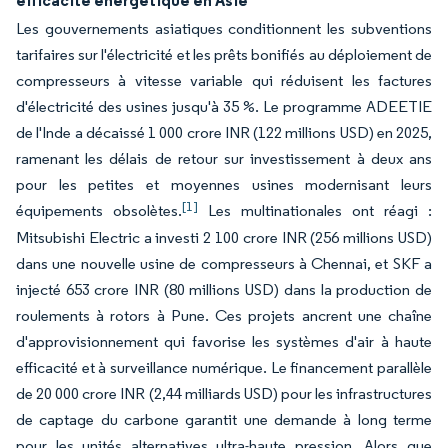
efficacité énergétique en Asie
Les gouvernements asiatiques conditionnent les subventions
tarifaires sur l'électricité et les prêts bonifiés au déploiement de
compresseurs à vitesse variable qui réduisent les factures
d'électricité des usines jusqu'à 35 %. Le programme ADEETIE
de l'Inde a décaissé 1 000 crore INR (122 millions USD) en 2025,
ramenant les délais de retour sur investissement à deux ans
pour les petites et moyennes usines modernisant leurs
[1]
équipements obsolètes.
Les multinationales ont réagi :
Mitsubishi Electric a investi 2 100 crore INR (256 millions USD)
dans une nouvelle usine de compresseurs à Chennai, et SKF a
injecté 653 crore INR (80 millions USD) dans la production de
roulements à rotors à Pune. Ces projets ancrent une chaîne
d'approvisionnement qui favorise les systèmes d'air à haute
efficacité et à surveillance numérique. Le financement parallèle
de 20 000 crore INR (2,44 milliards USD) pour les infrastructures
de captage du carbone garantit une demande à long terme
pour les unités alternatives ultra-haute pression. Alors que