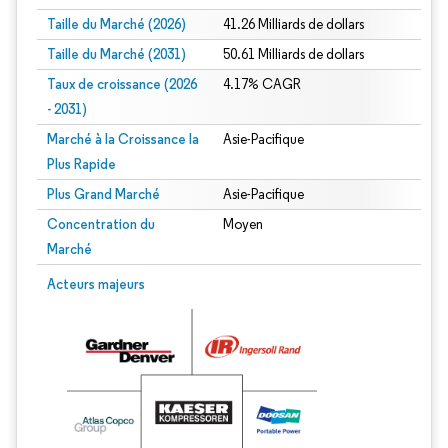
Taille du Marché (2026)
41.26 Milliards de dollars
Taille du Marché (2031)
50.61 Milliards de dollars
Taux de croissance (2026
4.17% CAGR
- 2031)
Marché à la Croissance la
Asie-Pacifique
Plus Rapide
Plus Grand Marché
Asie-Pacifique
Concentration du
Moyen
Marché
Image © Mordor Intelligence. La réutilisation nécessite une attribution sous CC 
Acteurs majeurs