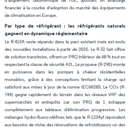
d'alignement taxonomique de l'UE, ajoutant un avantage
financier à la courbe d'adoption du marché des équipements
de climatisation en Europe.
Par type de réfrigérant : les réfrigérants naturels
gagnent en dynamique réglementaire
Le R-410A reste répandu dans le parc existant mais est exclu
des nouvelles installations à partir de 2025. Le R-32 fait office
de solution transitoire, offrant un PRG inférieur de 68 % tout en
respectant la classe de sécurité A2L. Le propane (R-290) monte
en puissance dans les pompes à chaleur résidentielles
monobloc, grâce à des conceptions limitant la charge qui
satisfont aux mises à jour de la norme IEC60285. Le CO₂ (R-
744) gagne rapidement du terrain dans les réseaux VRF des
supermarchés et entrepôts car son PRG de 1 échappe
complètement aux tableaux d'élimination progressive. Les
mélanges hydro-fluoro-oléfines tels que le R-1234yf répondent
aux besoins de niche des rénovations de refroidisseurs où des