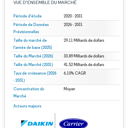
VUE D’ENSEMBLE DU MARCHÉ
Période d'étude
2020 - 2031
Période de Données
2026 - 2031
Prévisionnelles
Taille du marché de
29.11 Milliards de dollars
l'année de base (2025)
Taille du Marché (2026)
30.89 Milliards de dollars
Taille du Marché (2031)
41.52 Milliards de dollars
Taux de croissance (2026
6.10% CAGR
- 2031)
Concentration du
Moyen
Marché
Image © Mordor Intelligence. La réutilisation nécessite une attribution sous CC 
Acteurs majeurs