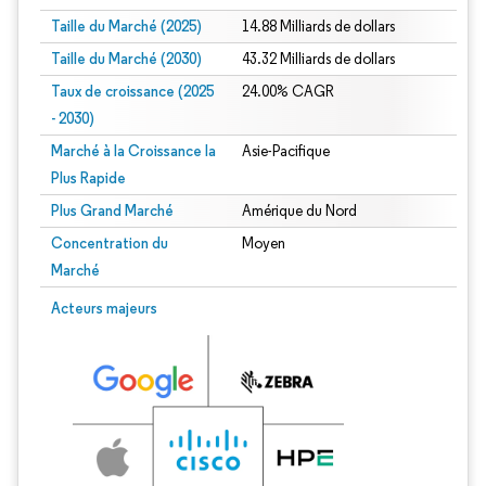
Taille du Marché (2025)
14.88 Milliards de dollars
Taille du Marché (2030)
43.32 Milliards de dollars
Taux de croissance (2025
24.00% CAGR
- 2030)
Marché à la Croissance la
Asie-Pacifique
Plus Rapide
Plus Grand Marché
Amérique du Nord
Concentration du
Moyen
Marché
Image © Mordor Intelligence. La réutilisation nécessite une attribution sous CC 
Acteurs majeurs