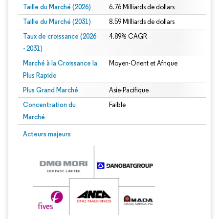
Taille du Marché (2026)
6.76 Milliards de dollars
Taille du Marché (2031)
8.59 Milliards de dollars
Taux de croissance (2026
4.89% CAGR
- 2031)
Marché à la Croissance la
Moyen-Orient et Afrique
Plus Rapide
Plus Grand Marché
Asie-Pacifique
Concentration du
Faible
Marché
Image © Mordor Intelligence. La réutilisation nécessite une attribution sous CC 
Acteurs majeurs