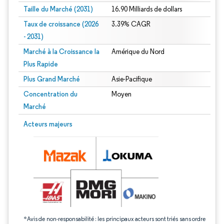
Taille du Marché (2031)
16.90 Milliards de dollars
Taux de croissance (2026
3.39% CAGR
- 2031)
Marché à la Croissance la
Amérique du Nord
Plus Rapide
Plus Grand Marché
Asie-Pacifique
Concentration du
Moyen
Marché
Image © Mordor Intelligence. La réutilisation nécessite une attribution sous CC 
Acteurs majeurs
*Avis de non-responsabilité : les principaux acteurs sont triés sans ordre