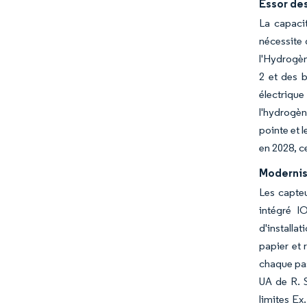
Essor de
La capaci
nécessite 
l'Hydrogèn
2 et des b
électriqu
l'hydrogèn
pointe et 
en 2028, c
Modernis
Les capteu
intégré I
d'installa
papier et 
chaque pas
UA de R. S
limites Ex