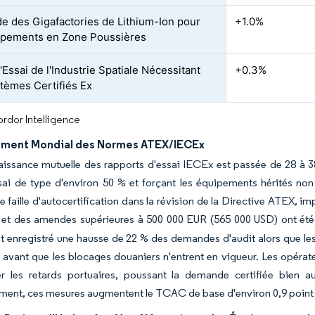
 des Gigafactories de Lithium-Ion pour
+1.0%
ipements en Zone Poussières
Essai de l'Industrie Spatiale Nécessitant
+0.3%
tèmes Certifiés Ex
rdor Intelligence
ment Mondial des Normes ATEX/IECEx
issance mutuelle des rapports d'essai IECEx est passée de 28 à 38
ai de type d'environ 50 % et forçant les équipements hérités non
 faille d'autocertification dans la révision de la Directive ATEX, i
 et des amendes supérieures à 500 000 EUR (565 000 USD) ont été 
nt enregistré une hausse de 22 % des demandes d'audit alors que les
avant que les blocages douaniers n'entrent en vigueur. Les opérateu
er les retards portuaires, poussant la demande certifiée bien 
ment, ces mesures augmentent le TCAC de base d'environ 0,9 point