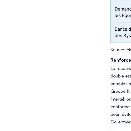
Demande
les Équ
Bancs d'
des Sys
Source: Mo
Renforce
La reconna
double ess
comblé une
Groupe II,
Intertek o
conformer 
pour évit
Collective