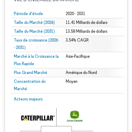
Période d'étude
2020 - 2031
Taille du Marché (2026)
11.41 Milliards de dollars
Taille du Marché (2031)
13.58 Milliards de dollars
Taux de croissance (2026
3.54% CAGR
- 2031)
Marché à la Croissance la
Asie-Pacifique
Plus Rapide
Plus Grand Marché
Amérique du Nord
Concentration du
Moyen
Marché
Image © Mordor Intelligence. La réutilisation nécessite une attribution sous CC 
Acteurs majeurs