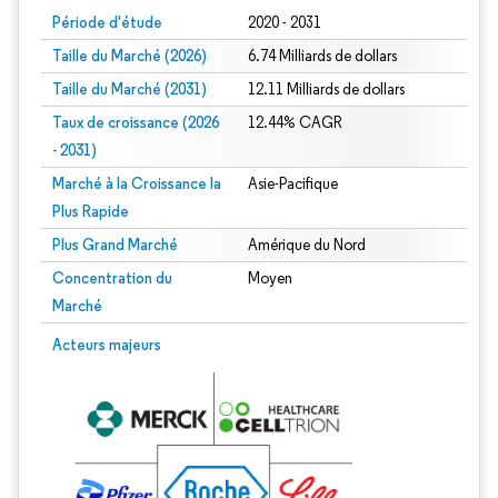
Période d'étude
2020 - 2031
Taille du Marché (2026)
6.74 Milliards de dollars
Taille du Marché (2031)
12.11 Milliards de dollars
Taux de croissance (2026
12.44% CAGR
- 2031)
Marché à la Croissance la
Asie-Pacifique
Plus Rapide
Plus Grand Marché
Amérique du Nord
Concentration du
Moyen
Marché
Image © Mordor Intelligence. La réutilisation nécessite une attribution sous CC 
Acteurs majeurs