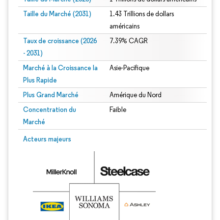
Taille du Marché (2031)
1.43 Trillions de dollars
américains
Taux de croissance (2026
7.39% CAGR
- 2031)
Marché à la Croissance la
Asie-Pacifique
Plus Rapide
Plus Grand Marché
Amérique du Nord
Concentration du
Faible
Marché
Image © Mordor Intelligence. La réutilisation nécessite une attribution sous CC 
Acteurs majeurs