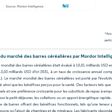
*Avis
partic
 du marché des barres céréalières par Mordor Intell
mondial des barres céréalières était évalué à 10,01 milliards USD e
13,03 milliards USD d'ici 2031, à un taux de croissance annuel co
). Le marché mondial des barres céréalières est porté par l'évolu
ainsi que les bénéfices perçus pour la santé. Des facteurs tels q
els et une préférence croissante pour les substituts de repas à emp
ur le petit-déjeuner, les collations ou un apport énergétique rapide. P
 de barres offrant des bénéfices fonctionnels, tels qu'une teneur p
 sucre ou l'ajout de vitamines et de minéraux. Les fabricants répon