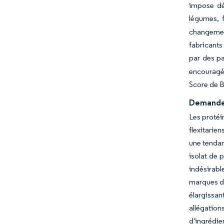
impose dé
légumes, f
changemen
fabricants
par des pa
encouragé 
Score de B
Demande 
Les protéi
flexitarie
une tendan
isolat de 
indésirabl
marques de
élargissan
allégatio
d'ingrédie