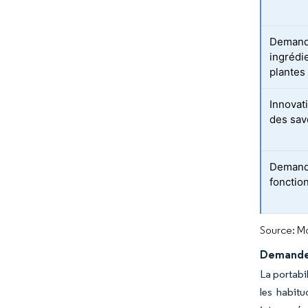
Demande
ingrédi
plantes
Innovati
des sav
Demande
fonctio
Source: Mo
Demande 
La portabi
les habitu