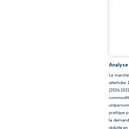
Acteurs majeurs
Opportunités et perspectives
Évolutions de l'industrie
Analyse
Le marché 
atteindre 
(2026-2031
commodité 
unipersonn
pratique po
la demande
réduite en