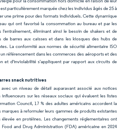
rivilégié pour la consommation hors domicile en raison de leur
ce est particulièrement marquée chez les individus âgés de 25 à
ayer une prime pour des formats individuels. Cette dynamique
reau qui ont favorisé la consommation au bureau et par les
 l'entraînement, éliminant ainsi le besoin de shakers et de
irs de barres aux caisses et dans les kiosques des hubs de
entes. La conformité aux normes de sécurité alimentaire ISO
r un référencement dans les commerces des aéroports et des
et d'inviolabilité s'appliquent par rapport aux circuits de
arres snack nutritives
s avec un niveau de détail auparavant associé aux notices
fluenceurs sur les réseaux sociaux qui évaluent les listes
formation Council, 17 % des adultes américains accordent la
es marques à reformuler leurs gammes de produits existantes
élevée en protéines. Les changements réglementaires ont
de la Food and Drug Administration (FDA) américaine en 2024