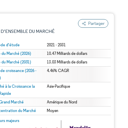
Partager
 D’ENSEMBLE DU MARCHÉ
ode d'étude
2021 - 2031
le du Marché (2026)
10.47 Milliards de dollars
le du Marché (2031)
13.03 Milliards de dollars
 de croissance (2026 -
4.46% CAGR
)
hé à la Croissance la
Asie-Pacifique
e attribution sous CC BY 4.0.
 Rapide
 Grand Marché
Amérique du Nord
entration du Marché
Moyen
© Mordor Intelligence. La réutilisation nécessite une attribution sous CC BY 4.0.
urs majeurs