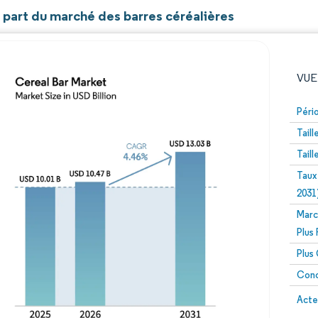
t part du marché des barres céréalières
VUE
Péri
Tail
Tail
Taux
2031
Marc
Image © Mordor Intelligence. La réutilisation nécessite un
Plus
Plus
Conc
Image 
Acte