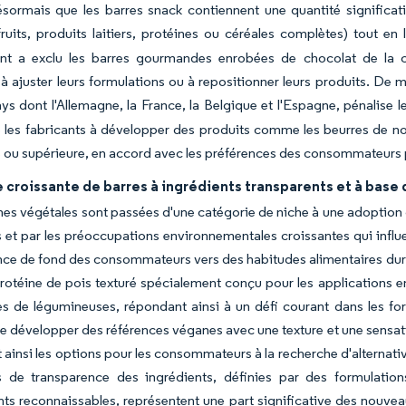
sormais que les barres snack contiennent une quantité significat
ruits, produits laitiers, protéines ou céréales complètes) tout en
t a exclu les barres gourmandes enrobées de chocolat de la com
 à ajuster leurs formulations ou à repositionner leurs produits. D
ys dont l'Allemagne, la France, la Belgique et l'Espagne, pénalise l
les fabricants à développer des produits comme les beurres de noi
 ou supérieure, en accord avec les préférences des consommateurs p
croissante de barres à ingrédients transparents et à base 
nes végétales sont passées d'une catégorie de niche à une adoption 
ns et par les préoccupations environnementales croissantes qui infl
ce de fond des consommateurs vers des habitudes alimentaires durab
protéine de pois texturé spécialement conçu pour les applications en
es de légumineuses, répondant ainsi à un défi courant dans les for
 développer des références véganes avec une texture et une sensat
t ainsi les options pour les consommateurs à la recherche d'alternati
ns de transparence des ingrédients, définies par des formulatio
nts reconnaissables, représentent une part significative des nouv