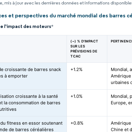
ce, mis à jour avec les dernières données et informations disponible
es et perspectives du marché mondial des barres cé
de l'impact des moteurs
*
(~) % D'IMPACT
PERTINENC
SUR LES
PRÉVISIONS DE
TCAC
 croissante de barres snack
+1.2%
Mondial, 
es à emporter
Amérique 
urbaines 
isation croissante à la santé
+1.0%
Mondial, 
nt la consommation de barres
Europe, e
utritives
 du fitness en essor soutenant
+0.8%
Amérique 
nde de barres céréalières
Chine et d