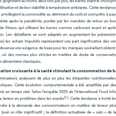
s grignotent au moins deux fois par jour, les barres étant le choix p
'utilisation et de leur stabilité à température ambiante. Cette tendan
i privilégient la commodité au détriment du coût et sont prêts à p
élérée après la pandémie, portée par les mandats de retour au bu
e fitness qui utilisent les barres comme carburant avant et après
tion. Les détaillants se sont adaptés en augmentant les présento
 où les achats impulsifs représentent une part significative des v
 devenue une exigence de base pour les marques souhaitant obteni
, où des normes plus strictes en matière de durée de conservation 
on alimentaire classiques.
sation croissante à la santé stimulant la consommation de b
mmateurs analysent de plus en plus les étiquettes nutritionnelle
iques. Cette évolution comportementale a été amplifiée par des in
nts en temps réel. Selon l'enquête 2025 de l'International Food In
[1]
 la teneur en protéines dans les snacks
. Cette tendance a incité l
ndre à la demande des consommateurs en matière de teneur plus 
joué un rôle significatif ; la définition actualisée de « sain » 