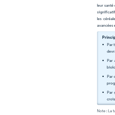
leur santé
significat
les céréal
avancées e
Princi
Par 
devr
Par 
biol
Par 
prog
Par 
croi
Note : La 