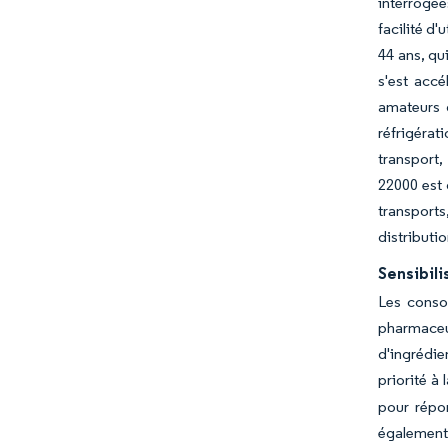
interrogée
facilité d
44 ans, qu
s'est acc
amateurs d
réfrigéra
transport,
22000 est
transports
distributi
Sensibili
Les conso
pharmaceut
d'ingrédie
priorité à
pour répo
également 