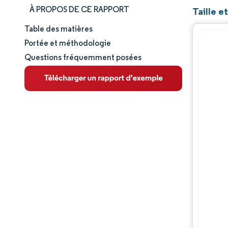
À PROPOS DE CE RAPPORT
Taille e
Table des matières
Taille et part de marché
Portée et méthodologie
Questions fréquemment posées
Analyse du marché
Tendances et perspectives
Analyse des segments
Analyse géographique
Paysage réglementaire
Analyse de la chaîne de valeur
Paysage concurrentiel