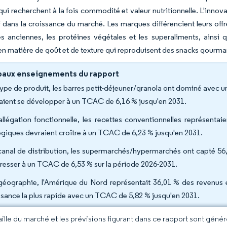
 qui recherchent à la fois commodité et valeur nutritionnelle. L'innov
if dans la croissance du marché. Les marques différencient leurs of
es anciennes, les protéines végétales et les superaliments, ainsi
n matière de goût et de texture qui reproduisent des snacks gourman
paux enseignements du rapport
type de produit, les barres petit-déjeuner/granola ont dominé avec un
aient se développer à un TCAC de 6,16 % jusqu'en 2031.
allégation fonctionnelle, les recettes conventionnelles représenta
ogiques devraient croître à un TCAC de 6,23 % jusqu'en 2031.
canal de distribution, les supermarchés/hypermarchés ont capté 56
resser à un TCAC de 6,53 % sur la période 2026-2031.
géographie, l'Amérique du Nord représentait 36,01 % des revenus en
ssance la plus rapide avec un TCAC de 5,82 % jusqu'en 2031.
taille du marché et les prévisions figurant dans ce rapport sont géné