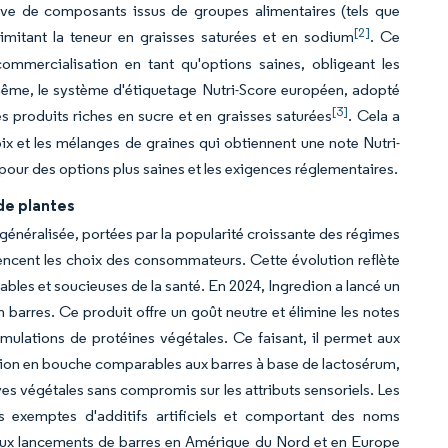
ive de composants issus de groupes alimentaires (tels que
[2]
 limitant la teneur en graisses saturées et en sodium
. Ce
mercialisation en tant qu'options saines, obligeant les
e même, le système d'étiquetage Nutri-Score européen, adopté
[3]
es produits riches en sucre et en graisses saturées
. Cela a
x et les mélanges de graines qui obtiennent une note Nutri-
our des options plus saines et les exigences réglementaires.
de plantes
généralisée, portées par la popularité croissante des régimes
uencent les choix des consommateurs. Cette évolution reflète
les et soucieuses de la santé. En 2024, Ingredion a lancé un
 barres. Ce produit offre un goût neutre et élimine les notes
mulations de protéines végétales. Ce faisant, il permet aux
ion en bouche comparables aux barres à base de lactosérum,
ves végétales sans compromis sur les attributs sensoriels. Les
ns exemptes d'additifs artificiels et comportant des noms
eaux lancements de barres en Amérique du Nord et en Europe