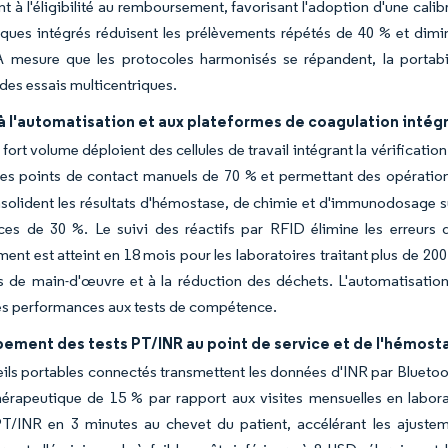
t à l'éligibilité au remboursement, favorisant l'adoption d'une calib
iques intégrés réduisent les prélèvements répétés de 40 % et dimin
 mesure que les protocoles harmonisés se répandent, la portabilité
 des essais multicentriques.
à l'automatisation et aux plateformes de coagulation intég
 fort volume déploient des cellules de travail intégrant la vérificati
les points de contact manuels de 70 % et permettant des opération
solident les résultats d'hémostase, de chimie et d'immunodosage sur
es de 30 %. Le suivi des réactifs par RFID élimine les erreurs de
ment est atteint en 18 mois pour les laboratoires traitant plus de 2
 de main-d'œuvre et à la réduction des déchets. L'automatisation
es performances aux tests de compétence.
ement des tests PT/INR au point de service et de l'hémost
ils portables connectés transmettent les données d'INR par Bluetoot
hérapeutique de 15 % par rapport aux visites mensuelles en labora
 PT/INR en 3 minutes au chevet du patient, accélérant les ajuste