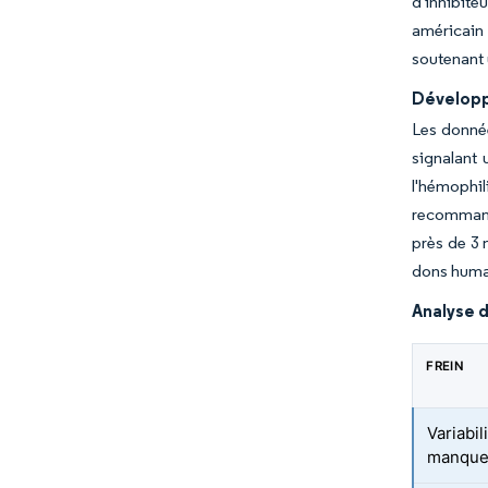
d'inhibite
américain
soutenant 
Développ
Les donnée
signalant
l'hémophi
recommanda
près de 3 
dons human
Analyse d
FREIN
Variabil
manque 