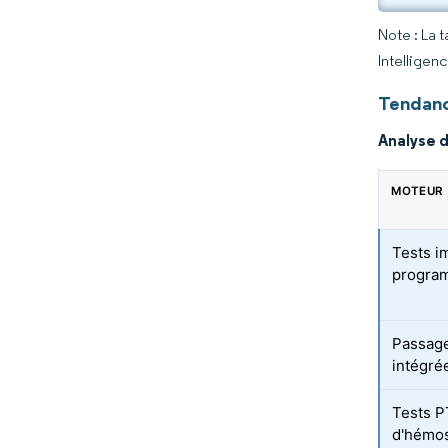
Note : La 
Intelligen
Tendanc
Analyse 
MOTEUR
Tests i
program
Passage
intégré
Tests P
d'hémos