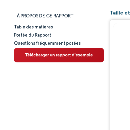
Taille 
À PROPOS DE CE RAPPORT
Table des matières
Taille et part de marché
Portée du Rapport
Questions fréquemment posées
Analyse du marché
Tendances et perspectives
Analyse des segments
Analyse géographique
Paysage concurrentiel
Acteurs majeurs
Évolutions de l'industrie