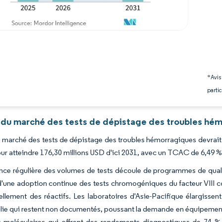
*Avis
partic
 du marché des tests de dépistage des troubles hém
du marché des tests de dépistage des troubles hémorragiques devrait
ur atteindre 176,30 millions USD d'ici 2031, avec un TCAC de 6,49 %
ance régulière des volumes de tests découle de programmes de qua
d'une adoption continue des tests chromogéniques du facteur VIII 
llement des réactifs. Les laboratoires d'Asie-Pacifique élargissen
ie qui restent non documentés, poussant la demande en équipement
s moléculaires qui offrent des rendements diagnostiques de 74 % 