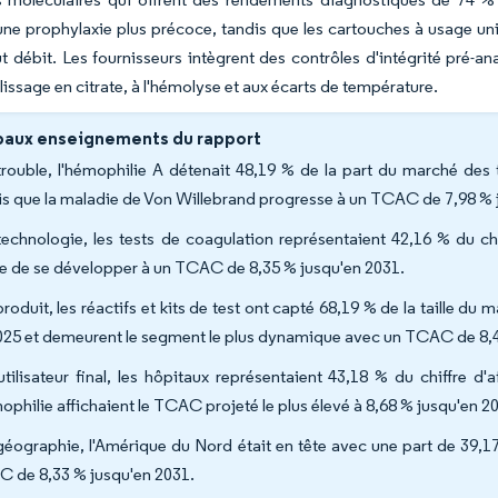
une prophylaxie plus précoce, tandis que les cartouches à usage un
ut débit. Les fournisseurs intègrent des contrôles d'intégrité pré-an
issage en citrate, à l'hémolyse et aux écarts de température.
paux enseignements du rapport
trouble, l'hémophilie A détenait 48,19 % de la part du marché des
is que la maladie de Von Willebrand progresse à un TCAC de 7,98 % 
technologie, les tests de coagulation représentaient 42,16 % du chi
e de se développer à un TCAC de 8,35 % jusqu'en 2031.
produit, les réactifs et kits de test ont capté 68,19 % de la taille 
025 et demeurent le segment le plus dynamique avec un TCAC de 8,
utilisateur final, les hôpitaux représentaient 43,18 % du chiffre d
mophilie affichaient le TCAC projeté le plus élevé à 8,68 % jusqu'en 2
géographie, l'Amérique du Nord était en tête avec une part de 39,17
 de 8,33 % jusqu'en 2031.