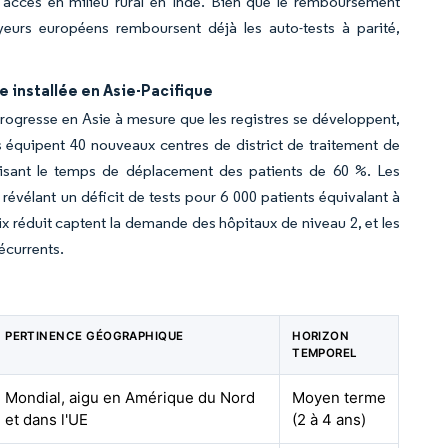
 l'accès en milieu rural en Inde. Bien que le remboursement
ayeurs européens remboursent déjà les auto-tests à parité,
 installée en Asie-Pacifique
ogresse en Asie à mesure que les registres se développent,
 équipent 40 nouveaux centres de district de traitement de
duisant le temps de déplacement des patients de 60 %. Les
évélant un déficit de tests pour 6 000 patients équivalant à
ix réduit captent la demande des hôpitaux de niveau 2, et les
écurrents.
PERTINENCE GÉOGRAPHIQUE
HORIZON
TEMPOREL
Mondial, aigu en Amérique du Nord
Moyen terme
et dans l'UE
(2 à 4 ans)