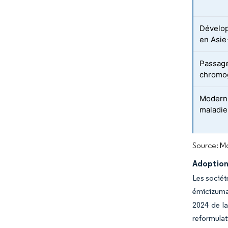
Dévelop
en Asie
Passage
chromog
Modernis
maladie
Source: Mo
Adoption
Les sociét
émicizumab
2024 de l
reformulat