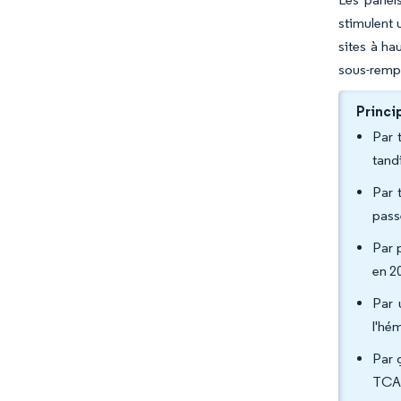
stimulent 
sites à ha
sous-rempl
Princi
Par 
tand
Par 
pass
Par 
en 2
Par 
l'hé
Par 
TCAC