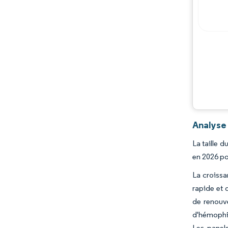
Analyse
La taille 
en 2026 po
La croiss
rapide et 
de renouve
d'hémophil
Les panel