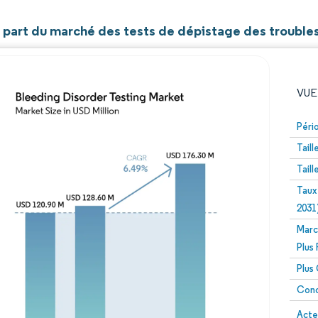
et part du marché des tests de dépistage des troubl
VUE
Péri
Tail
Tail
Taux
2031
Marc
Image © Mordor Intelligence. La réutilisation nécessite un
Plus
Plus
Conc
Image 
Acte