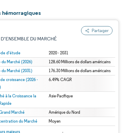
es hémorragiques
Partager
 D’ENSEMBLE DU MARCHÉ
ode d'étude
2020 - 2031
le du Marché (2026)
128.60 Millions de dollars américains
le du Marché (2031)
176.30 Millions de dollars américains
 de croissance (2026 -
6.49% CAGR
)
hé à la Croissance la
Asie-Pacifique
e attribution sous CC BY 4.0.
 Rapide
 Grand Marché
Amérique du Nord
entration du Marché
Moyen
© Mordor Intelligence. La réutilisation nécessite une attribution sous CC BY 4.0.
urs majeurs