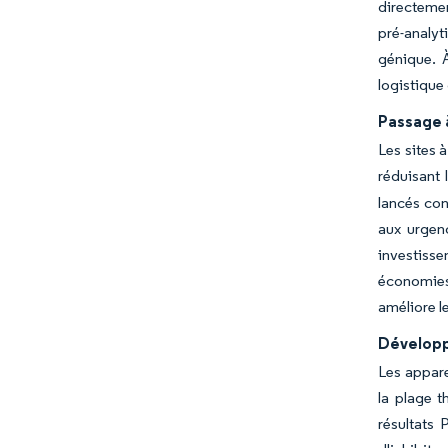
directemen
pré-analyt
génique. À
logistique
Passage 
Les sites à
réduisant 
lancés con
aux urgenc
investisse
économies
améliore l
Développ
Les appare
la plage t
résultats