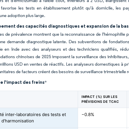
urs et d'émicizumab à faible coût, inférieurs à 2 USD, élargissent
 favorise les tests en établissement plutôt qu'à domicile, les p
une adoption plus large.
ement des capacités diagnostiques et expansion de la base
s de prévalence montrent que la reconnaissance de l'hémophilie pr
 une demande diagnostique latente. Des subventions de fondations
lie en Inde avec des analyseurs et des techniciens qualifiés, ré
tions chinoises de 2025 imposent la surveillance des inhibiteurs, r
millions USD en ventes de réactifs. Les analyseurs domestiques à pr
itaires de facteurs créent des besoins de surveillance trimestrielle r
e l'impact des freins
*
IMPACT (%) SUR LES
PRÉVISIONS DE TCAC
ité inter-laboratoires des tests et
−0.8%
d'harmonisation