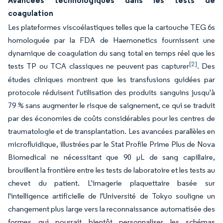
Avancées technologiques dans les tests de
coagulation
Les plateformes viscoélastiques telles que la cartouche TEG 6s
homologuée par la FDA de Haemonetics fournissent une
dynamique de coagulation du sang total en temps réel que les
[2]
tests TP ou TCA classiques ne peuvent pas capturer
. Des
études cliniques montrent que les transfusions guidées par
protocole réduisent l'utilisation des produits sanguins jusqu'à
79 % sans augmenter le risque de saignement, ce qui se traduit
par des économies de coûts considérables pour les centres de
traumatologie et de transplantation. Les avancées parallèles en
microfluidique, illustrées par le Stat Profile Prime Plus de Nova
Biomedical ne nécessitant que 90 μL de sang capillaire,
brouillent la frontière entre les tests de laboratoire et les tests au
chevet du patient. L'imagerie plaquettaire basée sur
l'intelligence artificielle de l'Université de Tokyo souligne un
changement plus large vers la reconnaissance automatisée des
formes qui pourrait bientôt personnaliser les schémas