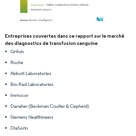
Image © Mordor Intelligence. La réutilisation nécessite une attribution sous CC BY 4.
Entreprises couvertes dans ce rapport sur le marché
des diagnostics de transfusion sanguine
Grifols
Roche
Abbott Laboratories
Bio-Rad Laboratories
Immucor
Danaher (Beckman Coulter & Cepheid)
Siemens Healthineers
DiaSorin