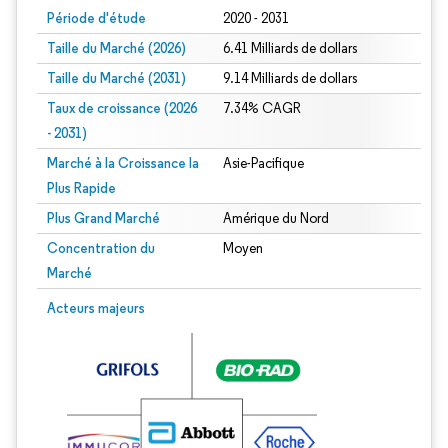
Période d'étude
2020 - 2031
Taille du Marché (2026)
6.41 Milliards de dollars
Taille du Marché (2031)
9.14 Milliards de dollars
Taux de croissance (2026
7.34% CAGR
- 2031)
Marché à la Croissance la
Asie-Pacifique
Plus Rapide
Plus Grand Marché
Amérique du Nord
Concentration du
Moyen
Marché
Image © Mordor Intelligence. La réutilisation nécessite une attribution sous CC 
Acteurs majeurs