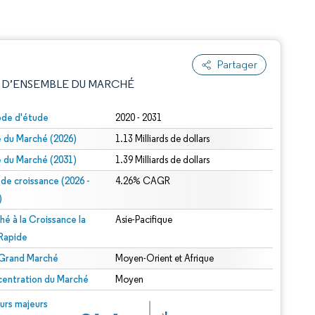
Partager
 D’ENSEMBLE DU MARCHÉ
ode d'étude
2020 - 2031
le du Marché (2026)
1.13 Milliards de dollars
le du Marché (2031)
1.39 Milliards de dollars
 de croissance (2026 -
4.26% CAGR
)
hé à la Croissance la
Asie-Pacifique
e attribution sous CC BY 4.0.
 Rapide
 Grand Marché
Moyen-Orient et Afrique
entration du Marché
Moyen
© Mordor Intelligence. La réutilisation nécessite une attribution sous CC BY 4.0.
urs majeurs