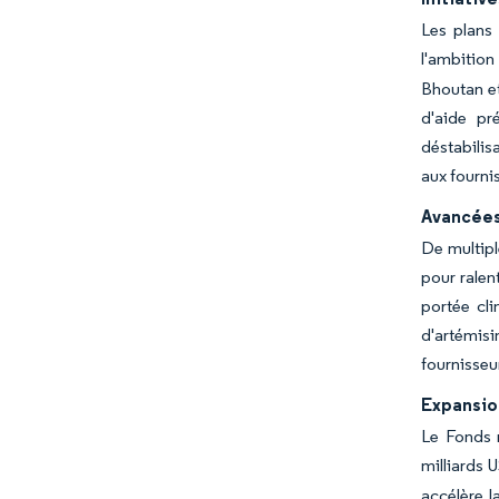
Les plans 
l'ambition
Bhoutan et
d'aide pr
déstabilis
aux fourni
Avancées
De multipl
pour ralen
portée cl
d'artémisi
fournisse
Expansio
Le Fonds 
milliards 
accélère l