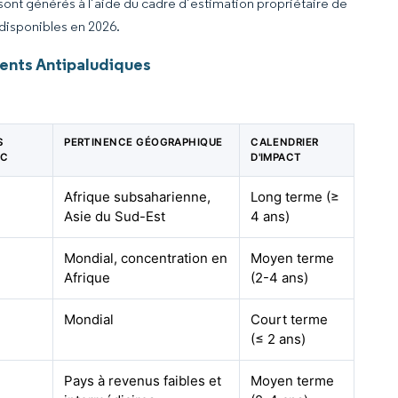
 sont générés à l’aide du cadre d’estimation propriétaire de
 disponibles en 2026.
ents Antipaludiques
S
PERTINENCE GÉOGRAPHIQUE
CALENDRIER
AC
D'IMPACT
Afrique subsaharienne,
Long terme (≥
Asie du Sud-Est
4 ans)
Mondial, concentration en
Moyen terme
Afrique
(2-4 ans)
Mondial
Court terme
(≤ 2 ans)
Pays à revenus faibles et
Moyen terme