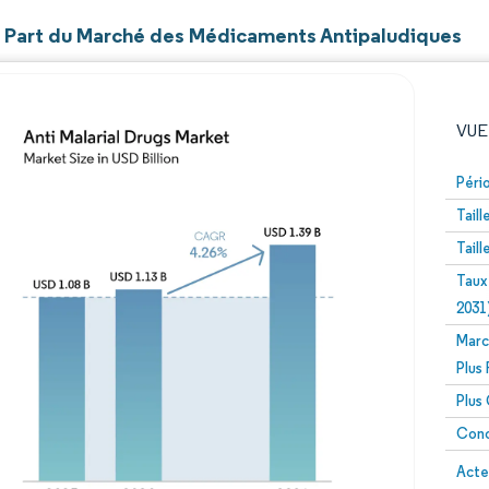
et Part du Marché des Médicaments Antipaludiques
VUE
Péri
Tail
Tail
Taux
2031
Marc
Image © Mordor Intelligence. La réutilisation nécessite un
Plus
Plus
Conc
Image 
Acte