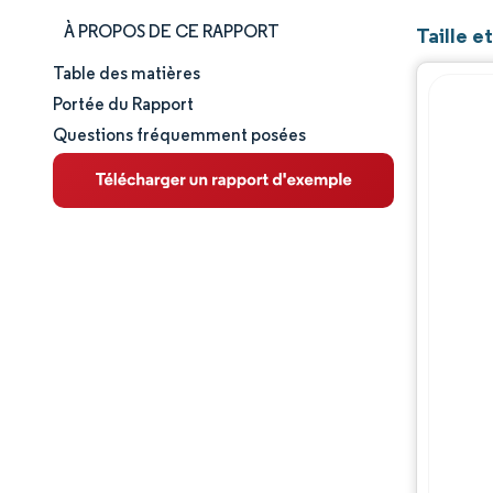
À PROPOS DE CE RAPPORT
Taille 
Table des matières
Taille et part de marché
Portée du Rapport
Questions fréquemment posées
Analyse du marché
Tendances et perspectives
Analyse des segments
Analyse géographique
Paysage concurrentiel
Acteurs majeurs
Évolutions de l'industrie