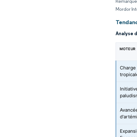
Remarque :
Mordor Int
Tendanc
Analyse 
MOTEUR
Charge 
tropica
Initiat
paludis
Avancée
d'artém
Expans