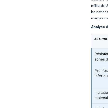
milliards 
les nation
marges co
Analyse d
ANALYSE
Résista
zones 
Prolifé
inférie
Incitat
molécu