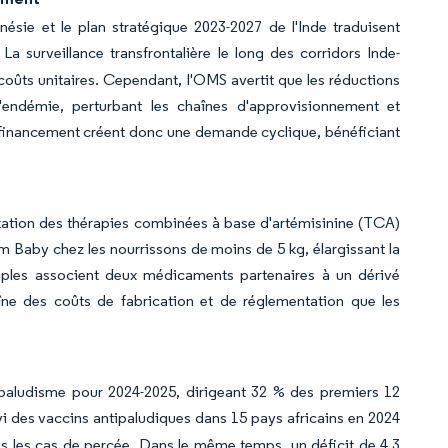
onésie et le plan stratégique 2023-2027 de l'Inde traduisent
. La surveillance transfrontalière le long des corridors Inde-
oûts unitaires. Cependant, l'OMS avertit que les réductions
'endémie, perturbant les chaînes d'approvisionnement et
 financement créent donc une demande cyclique, bénéficiant
tation des thérapies combinées à base d'artémisinine (TCA)
em Baby chez les nourrissons de moins de 5 kg, élargissant la
riples associent deux médicaments partenaires à un dérivé
aîne des coûts de fabrication et de réglementation que les
 paludisme pour 2024-2025, dirigeant 32 % des premiers 12
i des vaccins antipaludiques dans 15 pays africains en 2024
ns les cas de percée. Dans le même temps, un déficit de 4,3