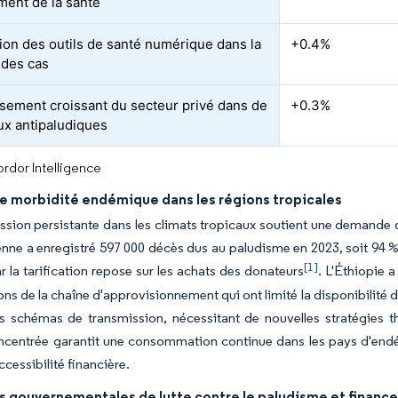
ment de la santé
tion des outils de santé numérique dans la
+0.4%
 des cas
ssement croissant du secteur privé dans de
+0.3%
x antipaludiques
rdor Intelligence
e morbidité endémique dans les régions tropicales
ssion persistante dans les climats tropicaux soutient une demande d
nne a enregistré 597 000 décès dus au paludisme en 2023, soit 94 % 
[1]
r la tarification repose sur les achats des donateurs
. L'Éthiopie 
ons de la chaîne d'approvisionnement qui ont limité la disponibilit
es schémas de transmission, nécessitant de nouvelles stratégies 
centrée garantit une consommation continue dans les pays d'endém
cessibilité financière.
es gouvernementales de lutte contre le paludisme et finan