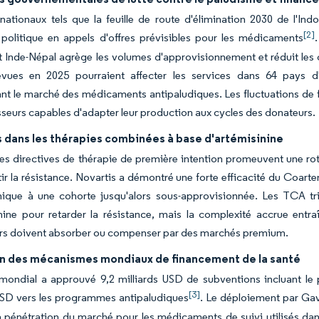
nationaux tels que la feuille de route d'élimination 2030 de l'Ind
[2]
 politique en appels d'offres prévisibles pour les médicaments
 Inde-Népal agrège les volumes d'approvisionnement et réduit les c
évues en 2025 pourraient affecter les services dans 64 pays d
ant le marché des médicaments antipaludiques. Les fluctuations de
sseurs capables d'adapter leur production aux cycles des donateurs.
 dans les thérapies combinées à base d'artémisinine
es directives de thérapie de première intention promeuvent une ro
tir la résistance. Novartis a démontré une forte efficacité du Coart
inique à une cohorte jusqu'alors sous-approvisionnée. Les TCA t
nine pour retarder la résistance, mais la complexité accrue entr
urs doivent absorber ou compenser par des marchés premium.
n des mécanismes mondiaux de financement de la santé
mondial a approuvé 9,2 milliards USD de subventions incluant le
[3]
USD vers les programmes antipaludiques
. Le déploiement par Gav
a pénétration du marché pour les médicaments de suivi utilisés da