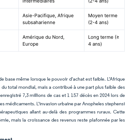
intermédiaires
(2-4 ans)
Asie-Pacifique, Afrique
Moyen terme
subsaharienne
(2-4 ans)
Amérique du Nord,
Long terme (≥
Europe
4 ans)
e base même lorsque le pouvoir d'achat est faible. L'Afrique
du total mondial, mais a contribué à une part plus faible des
a enregistré 7,3 millions de cas et 1 157 décès en 2024 lors de
é des médicaments. L'invasion urbaine par Anopheles stephensi
thérapeutiques allant au-delà des programmes ruraux. Cette
ie, mais la croissance des revenus reste plafonnée par les
cement