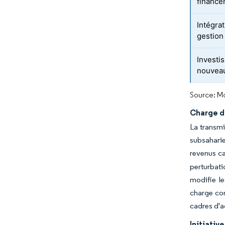
finance
Intégra
gestion
Investi
nouveau
Source: Mo
Charge d
La transmi
subsaharie
revenus ca
perturbati
modifie l
charge con
cadres d'ac
Initiativ