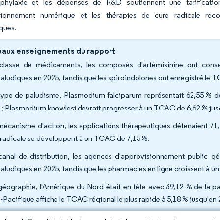
phylaxie et les dépenses de R&D soutiennent une tarificati
sionnement numérique et les thérapies de cure radicale reco
ques.
paux enseignements du rapport
classe de médicaments, les composés d'artémisinine ont con
paludiques en 2025, tandis que les spiroindolones ont enregistré le T
type de paludisme, Plasmodium falciparum représentait 62,55 % de
 ; Plasmodium knowlesi devrait progresser à un TCAC de 6,62 % jus
mécanisme d'action, les applications thérapeutiques détenaient 71,
 radicale se développent à un TCAC de 7,15 %.
canal de distribution, les agences d'approvisionnement public g
paludiques en 2025, tandis que les pharmacies en ligne croissent à 
géographie, l'Amérique du Nord était en tête avec 39,12 % de la 
ie-Pacifique affiche le TCAC régional le plus rapide à 5,18 % jusqu'en