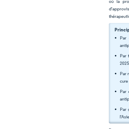
où la pro
d'approvi
thérapeuti
Princi
Par 
anti
Par 
2025
Par 
cure
Par 
anti
Par 
l'As