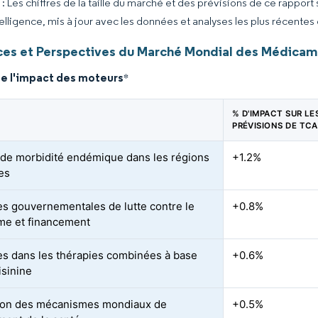
 Les chiffres de la taille du marché et des prévisions de ce rapport
elligence, mis à jour avec les données et analyses les plus récentes
es et Perspectives du Marché Mondial des Médicam
de l'impact des moteurs
*
% D'IMPACT SUR LE
PRÉVISIONS DE TC
de morbidité endémique dans les régions
+1.2%
les
ives gouvernementales de lutte contre le
+0.8%
me et financement
s dans les thérapies combinées à base
+0.6%
isinine
ion des mécanismes mondiaux de
+0.5%