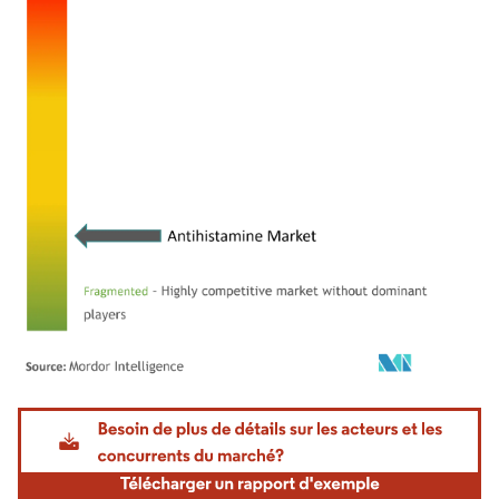
Image © Mordor Intelligence. La réutilisation nécessite une attribution sous CC BY 4.